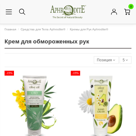
0
Главная
Средства для Тела Aphrodite®
Кремы для Рук Aphrodite®
Крем для обмороженных рук
Позиция
5
-15%
-15%