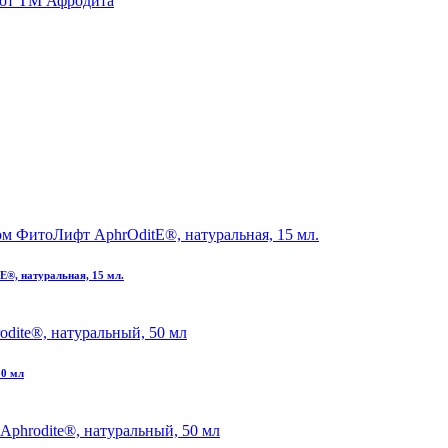
 от ТМ Афродита
®, натуральная, 15 мл.
50 мл