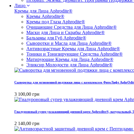
Псориаз. Экзема. Дерматит. Программа Поддержки
Лицо
Кремы для Лица Aphrodite®
Кремы Aphrodite®
Кремы под Глаза Aphrodite®
Очищающие Средства для Лица Aphrodite®
Маски для Лица и Скрабы Aphrodite®
Бальзамы для Губ Aphrodite®
Сыворотки и Масла для Лица Aphrodite®
Антивозрастные Кремы для Лица Aphrodite®
Тоники и Тонизирующие Средства Aphrodite®
Матирующие Кремы для Лица Aphrodite®
Эликсир Молодости для Лица Aphrodite®
Сыворотка для мгновенной подтяжки лица с комплексом ФитоЛифт AphrOditE
3 100,00 грн
Гиалуроновый супер увлажняющий дневной крем Aphrodite®, натуральный, 
2 140,00 грн