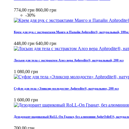
774,00 грн
860,00 грн
-30%
Крем для рук с экстрактами Манго и Папайи Aphrodite®, натуральный, 100м
448,00 грн
640,00 грн
Лосьон для тела с экстрактом Алоэ вера Aphrodite®, натуральный, 200 мл
1 080,00 грн
Cуфле для тела «Эликсир молодости» Aphrodite®, натуральное, 200 мл
1 600,00 грн
Дезодорант шариковый RoLL-On Гранат, без алюминия AphrOditE®, натурал
700,00 грн