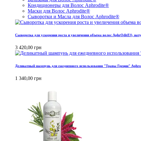
Кондиционеры для Волос Aphrodite®
Маски для Волос Aphrodite®
Сыворотки и Масла для Волос Aphrodite®
Сыворотка для ускорения роста и увеличения объема волос AphrOditE®, нату
3 420,00 грн
Деликатный шампунь для ежедневного использования "Травы Греции" Aphrod
1 340,00 грн