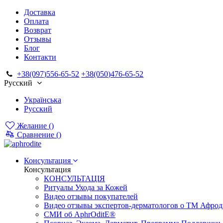
Доставка
Оплата
Возврат
Отзывы
Блог
Контакти
+38(097)556-65-52
+38(050)476-65-52
Русский
Українська
Русский
Желание (
)
Сравнение (
)
Консультация
Консультация
КОНСУЛЬТАЦІЯ
Ритуалы Ухода за Кожей
Видео отзывы покупателей
Видео отзывы экспертов-дерматологов о ТМ Афрод
СМИ об AphrOditE®