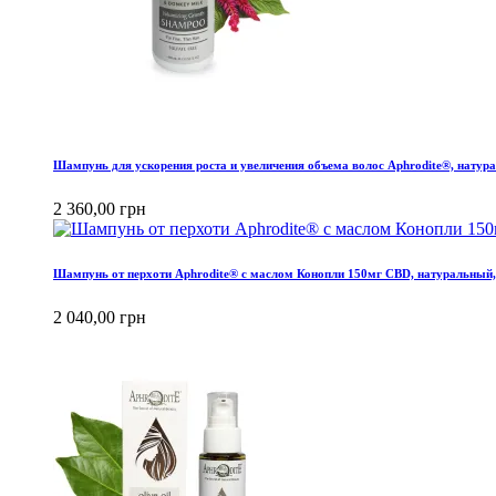
Шампунь для ускорения роста и увеличения объема волос Aphrodite®, натур
2 360,00 грн
Шампунь от перхоти Aphrodite® с маслом Конопли 150мг CBD, натуральный,
2 040,00 грн