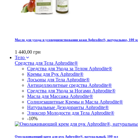
Масло для ухода и усовершенствования кожи Aphrodite®, натуральное, 100 м
1 440,00 грн
Тело
Средства для Тела Aphrodite®
Средства для Ухода за Телом Aphrodite®
Кремы для Рук Aphrodite®
Лосьоны для Тела Aphrodite®
Антицеллюлитные средства Aphrodite®
Средства для Ухода за Ногами Aphrodite®
Масла для Массажа Aphrodite®
Солнцезащитные Кремы и Масла Aphrodite®
Натуральные Дезодоранты Aphrodite®
Эликсир Молодости для Тела Aphrodite®
-10%
Омолаживающий крем для рук Aphrodite®, натуральный, 100 мл