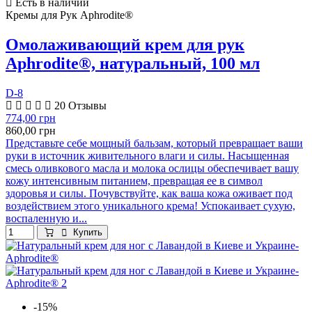
Есть в наличии
Кремы для Рук Aphrodite®
Омолаживающий крем для рук
Aphrodite®, натуральный, 100 мл
D-8
20 Отзывы
774,00 грн
860,00 грн
Представьте себе мощный бальзам, который превращает ваши
руки в источник живительного влаги и силы. Насыщенная
смесь оливкового масла и молока ослицы обеспечивает вашу
кожу интенсивным питанием, превращая ее в символ
здоровья и силы. Почувствуйте, как ваша кожа оживает под
воздействием этого уникального крема! Успокаивает сухую,
воспаленную и...
Купить
-15%