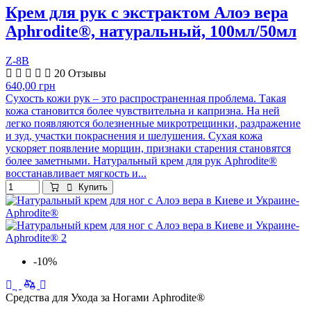
Крем для рук с экстрактом Алоэ вера
Aphrodite®, натуральный, 100мл/50мл
Z-8B
20 Отзывы
640,00 грн
Сухость кожи рук – это распространенная проблема. Такая
кожа становится более чувствительна и капризна. На ней
легко появляются болезненные микротрещинки, раздражение
и зуд, участки покраснения и шелушения. Сухая кожа
ускоряет появление морщин, признаки старения становятся
более заметными. Натуральный крем для рук Aphrodite®
восстанавливает мягкость и...
Купить
-10%
Средства для Ухода за Ногами Aphrodite®