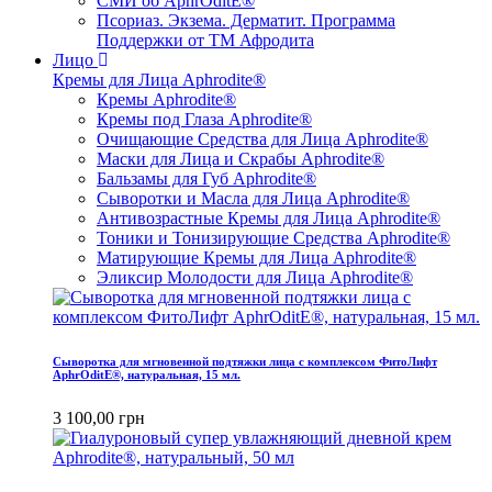
СМИ об AphrOditE®
Псориаз. Экзема. Дерматит. Программа
Поддержки от ТМ Афродита
Лицо
Кремы для Лица Aphrodite®
Кремы Aphrodite®
Кремы под Глаза Aphrodite®
Очищающие Средства для Лица Aphrodite®
Маски для Лица и Скрабы Aphrodite®
Бальзамы для Губ Aphrodite®
Сыворотки и Масла для Лица Aphrodite®
Антивозрастные Кремы для Лица Aphrodite®
Тоники и Тонизирующие Средства Aphrodite®
Матирующие Кремы для Лица Aphrodite®
Эликсир Молодости для Лица Aphrodite®
Сыворотка для мгновенной подтяжки лица с комплексом ФитоЛифт
AphrOditE®, натуральная, 15 мл.
3 100,00 грн