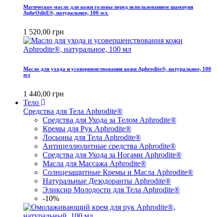
Магическое масло для кожи головы перед использованием шампуня
AphrOditE®, натуральное, 100 мл.
1 520,00 грн
Масло для ухода и усовершенствования кожи Aphrodite®, натуральное, 100
мл
1 440,00 грн
Тело
Средства для Тела Aphrodite®
Средства для Ухода за Телом Aphrodite®
Кремы для Рук Aphrodite®
Лосьоны для Тела Aphrodite®
Антицеллюлитные средства Aphrodite®
Средства для Ухода за Ногами Aphrodite®
Масла для Массажа Aphrodite®
Солнцезащитные Кремы и Масла Aphrodite®
Натуральные Дезодоранты Aphrodite®
Эликсир Молодости для Тела Aphrodite®
-10%