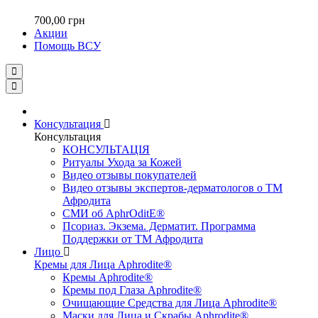
700,00 грн
Акции
Помощь ВСУ
Консультация
Консультация
КОНСУЛЬТАЦІЯ
Ритуалы Ухода за Кожей
Видео отзывы покупателей
Видео отзывы экспертов-дерматологов о ТМ
Афродита
СМИ об AphrOditE®
Псориаз. Экзема. Дерматит. Программа
Поддержки от ТМ Афродита
Лицо
Кремы для Лица Aphrodite®
Кремы Aphrodite®
Кремы под Глаза Aphrodite®
Очищающие Средства для Лица Aphrodite®
Маски для Лица и Скрабы Aphrodite®