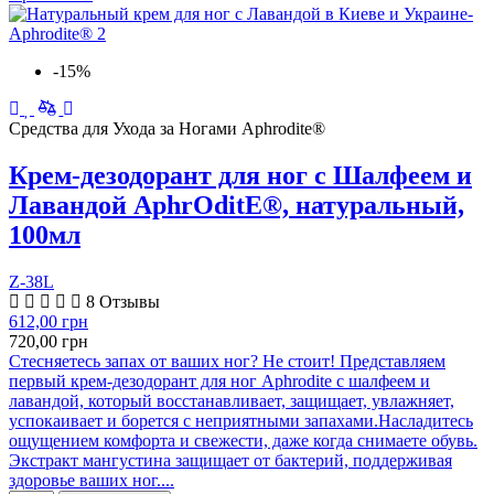
-15%
Средства для Ухода за Ногами Aphrodite®
Крем-дезодорант для ног с Шалфеем и
Лавандой AphrOditE®, натуральный,
100мл
Z-38L
8 Отзывы
612,00 грн
720,00 грн
Стесняетесь запах от ваших ног? Не стоит! Представляем
первый крем-дезодорант для ног Aphrodite с шалфеем и
лавандой, который восстанавливает, защищает, увлажняет,
успокаивает и борется с неприятными запахами.Насладитесь
ощущением комфорта и свежести, даже когда снимаете обувь.
Экстракт мангустина защищает от бактерий, поддерживая
здоровье ваших ног....