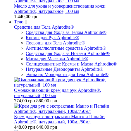
Масло для ухода и усовершенствования кожи
Aphrodite®, натуральное, 100 мл
1 440,00 грн
Тело
Средства для Тела Aphrodite®
Средства для Ухода за Телом Aphrodite®
Кремы для Рук Aphrodite®
Лосьоны для Тела Aphrodite®
Антицеллюлитные средства Aphrodite®
Средства для Ухода за Ногами Aphrodite®
Масла для Массажа Aphrodite®
Солнцезащитные Кремы и Масла Aphrodite®
Натуральные Дезодоранты Aphrodite®
Эликсир Молодости для Тела Aphrodite®
Омолаживающий крем для рук Aphrodite®,
натуральный, 100 мл
774,00 грн
860,00 грн
Крем для рук с экстрактами Манго и Папайи
Aphrodite®, натуральный, 100мл/50мл
448,00 грн
640,00 грн