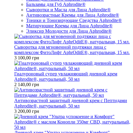
Бальзамы для Губ Aphrodite®
Сыворотки и Масла для Лица Aphrodite®
Антивозрастные Кремы для Лица Aphrodite®
Тоники и Тонизирующие Средства Aphrodite®
Матирующие Кремы для Лица Aphrodite®
Эликсир Молодости для Лица Aphrodite®
Сыворотка для мгновенной подтяжки лица с
комплексом ФитоЛифт AphrOditE®, натуральная, 15 мл.
3 100,00 грн
Гиалуроновый супер увлажняющий дневной крем
Aphrodite®, натуральный, 50 мл
2 140,00 грн
Антивозрастной защитный дневной крем с Пептидами
Aphrodite®, натуральный, 50 мл
3 200,00 грн
Дневной крем "Ультра успокоение и Комфорт"