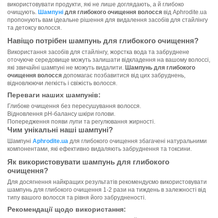
використовувати продукти, які не лише доглядають, а й глибоко
очищують.
Шампуні
для глибокого очищення волосся
від Aphrodite.ua
пропонують вам ідеальне рішення для видалення засобів для стайлінгу
та детоксу волосся.
Навіщо потрібен шампунь для глибокого очищення?
Використання засобів для стайлінгу, жорстка вода та забруднене
оточуюче середовище можуть залишати відкладення на вашому волоссі,
які звичайні шампуні не можуть видалити.
Шампунь для глибокого
очищення волосся
допомагає позбавитися від цих забруднень,
відновлюючи легкість і свіжість волосся.
Переваги наших шампунів:
Глибоке очищення без пересушування волосся.
Відновлення pH-балансу шкіри голови.
Попередження появи лупи та регулювання жирності.
Чим унікальні наші шампуні?
Шампуні
Aphrodite.ua
для глибокого очищення збагачені натуральними
компонентами, які ефективно видаляють забруднення та токсини.
Як використовувати шампунь для глибокого
очищення?
Для досягнення найкращих результатів рекомендуємо використовувати
шампунь для глибокого очищення 1-2 рази на тиждень в залежності від
типу вашого волосся та рівня його забрудненості.
Рекомендації щодо використання: