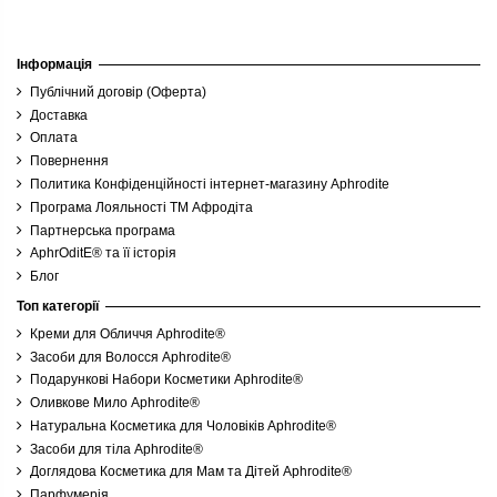
Інформація
Публічний договір (Оферта)
Доставка
Оплата
Повернення
Политика Конфіденційності інтернет-магазину Aphrodite
Програма Лояльності ТМ Афродіта
Партнерська програма
AphrOditE® та її історія
Блог
Топ категорії
Креми для Обличчя Aphrodite®
Засоби для Волосся Aphrodite®
Подарункові Набори Косметики Aphrodite®
Оливкове Мило Aphrodite®
Натуральна Косметика для Чоловіків Aphrodite®
Засоби для тіла Aphrodite®
Доглядова Косметика для Мам та Дітей Aphrodite®
Парфумерія