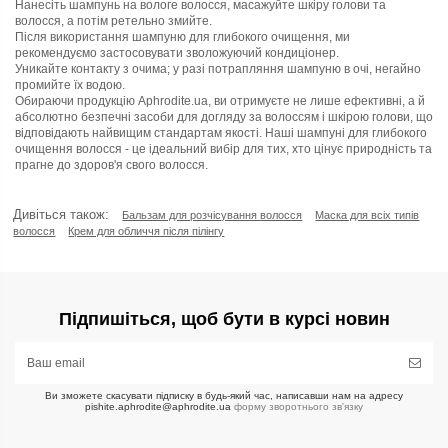
Нанесіть шампунь на вологе волосся, масажуйте шкіру голови та
волосся, а потім ретельно змийте.
Після використання шампуню для глибокого очищення, ми
рекомендуємо застосовувати зволожуючий кондиціонер.
Уникайте контакту з очима; у разі потрапляння шампуню в очі, негайно
промийте їх водою.
Обираючи продукцію Aphrodite.ua, ви отримуєте не лише ефективні, а й
абсолютно безпечні засоби для догляду за волоссям і шкірою голови, що
відповідають найвищим стандартам якості. Наші шампуні для глибокого
очищення волосся - це ідеальний вибір для тих, хто цінує природність та
прагне до здоров'я свого волосся.
Дивіться також:
Бальзам для розчісування волосся
Маска для всіх типів
волосся
Крем для обличчя після пілінгу
Підпишіться, щоб бути в курсі новин
Ви зможете скасувати підписку в будь-який час, написавши нам на адресу
pishite.aphrodite@aphrodite.ua
форму зворотнього зв'язку