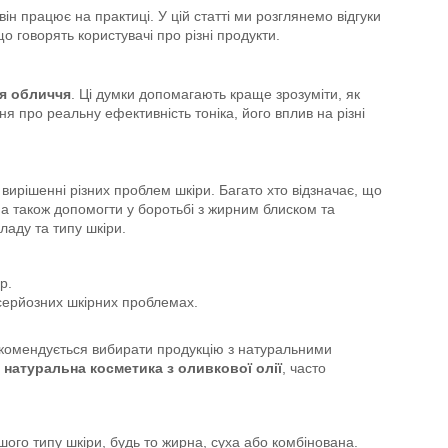
він працює на практиці. У цій статті ми розглянемо відгуки
о говорять користувачі про різні продукти.
ля обличчя
. Ці думки допомагають краще зрозуміти, як
ння про реальну ефективність тоніка, його вплив на різні
 вирішенні різних проблем шкіри. Багато хто відзначає, що
 а також допомогти у боротьбі з жирним блиском та
аду та типу шкіри.
р.
серйозних шкірних проблемах.
екомендується вибирати продукцію з натуральними
 натуральна косметика з оливкової олії
, часто
шого типу шкіри, будь то жирна, суха або комбінована.