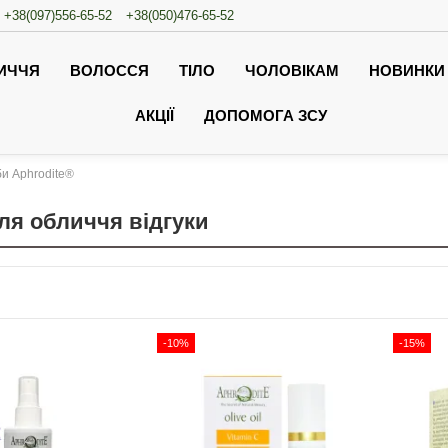
+38(097)556-65-52
+38(050)476-65-52
ИЧЧЯ
ВОЛОССЯ
ТІЛО
ЧОЛОВІКАМ
НОВИНКИ
АКЦІЇ
ДОПОМОГА ЗСУ
би Aphrodite®
для обличчя відгуки
-10%
-15%