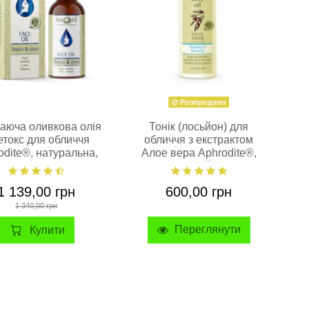
Розпродано
аюча оливкова олія
Тонік (лосьйон) для
етокс для обличчя
обличчя з екстрактом
odite®, натуральна,
Алое вера Aphrodite®,
100 мл
натуральний, 200 мл
1 139,00 грн
600,00 грн
1 340,00 грн
Купити
Переглянути