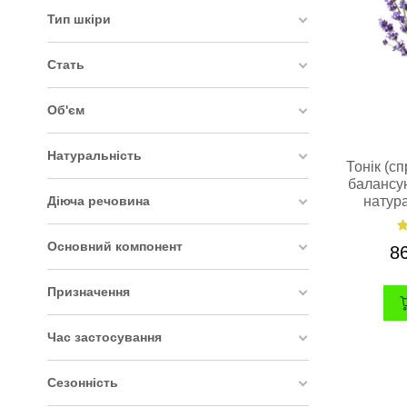
Тип шкіри
Стать
Об'єм
Натуральність
Тонік (с
балансу
натур
Діюча речовина
Основний компонент
8
Призначення
Час застосування
Сезонність