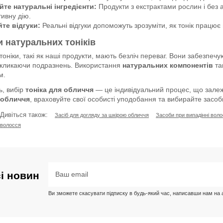
те натуральні інгредієнти:
Продукти з екстрактами рослин і без 
ивну дію.
те відгуки:
Реальні відгуки допоможуть зрозуміти, як тонік працює 
 натуральних тоніків
тоніки, такі як наші продукти, мають безліч переваг. Вони забезпеч
викликаючи подразнень. Використання
натуральних компонентів
та
м.
ь, вибір
тоніка для обличчя
— це індивідуальний процес, що залеж
 обличчя
, враховуйте свої особисті уподобання та вибирайте засоб
Дивіться також:
Засіб для догляду за шкірою обличчя
Засоби при випадінні вол
волосся
сі новин
Ви зможете скасувати підписку в будь-який час, написавши нам на ад