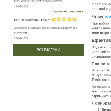
Крем для рук чоловічий,задоволенний.
У світі кос
16-02-2026
про тоніки 
Купівля підтверджена
Чому
ва
,
Ім`я:
Прискіпливий клієнт
При виборі 
конкретний 
Замовляю в Афродіті вже не вперше і щоразу все
типи шкіри 
проходи� ...
30-01-2026
Ефективн
Відгуки кор
ВСІ ВІДГУКИ
хороший тон
висипаннями
Плюси та 
Плюси:
Зво
Мінус:
Можл
Рейтинг 
На основі
в
компонентам
отримують п
Як вибрат
Визна