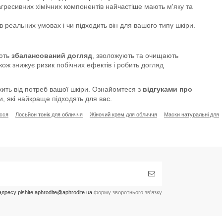
агресивних хімічних компонентів найчастіше мають м'яку та
в реальних умовах і чи підходить він для вашого типу шкіри.
ують
збалансований догляд
, зволожують та очищають
кож знижує ризик побічних ефектів і робить догляд
ить від потреб вашої шкіри. Ознайомтеся з
відгуками про
и, які найкраще підходять для вас.
осся
Лосьйон тонік для обличчя
Жіночий крем для обличчя
Маски натуральні для
ресу pishite.aphrodite@aphrodite.ua
форму зворотнього зв'язку