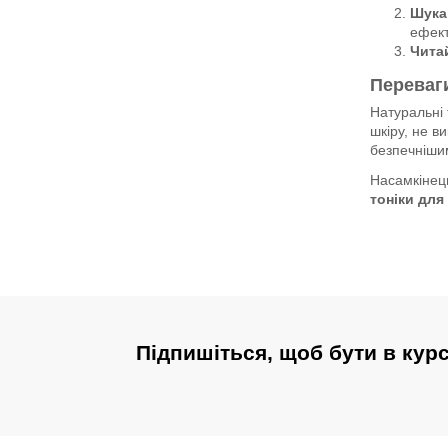
Шукай
ефект
Читай
Переваги
Натуральні 
шкіру, не 
безпечніши
Насамкінец
тоніки для
Підпишіться, щоб бути в кур