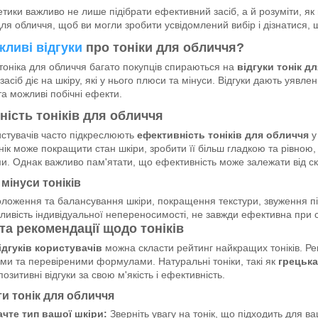
метики важливо не лише підібрати ефективний засіб, а й розуміти, як 
для обличчя, щоб ви могли зробити усвідомлений вибір і дізнатися, щ
жливі відгуки
про тоніки для обличчя?
тоніка для обличчя багато покупців спираються на
відгуки тонік д
засіб діє на шкіру, які у нього плюси та мінуси. Відгуки дають уявле
та можливі побічні ефекти.
ість тоніків для обличчя
истувачів часто підкреслюють
ефективність тоніків для обличчя
у
ік може покращити стан шкіри, зробити її більш гладкою та рівною,
. Однак важливо пам'ятати, що ефективність може залежати від скл
мінуси тоніків
ложення та балансування шкіри, покращення текстури, звуження пі
ивість індивідуальної непереносимості, не завжди ефективна при 
та рекомендації щодо тоніків
ідгуків користувачів
можна скласти рейтинг найкращих тоніків. Р
и та перевіреними формулами. Натуральні тоніки, такі як
грецька
озитивні відгуки за свою м'якість і ефективність.
и тонік для обличчя
чте тип вашої шкіри:
Зверніть увагу на тонік, що підходить для ва