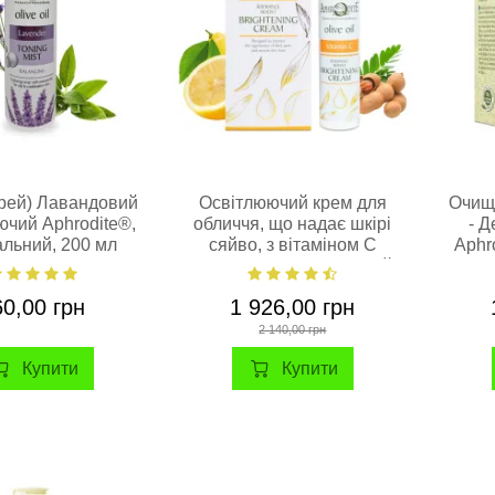
прей) Лавандовий
Освітлюючий крем для
Очищ
ючий Aphrodite®,
обличчя, що надає шкірі
- Д
альний, 200 мл
сяйво, з вітаміном С
Aphr
Aphrodite®, натуральний,
50 мл
60,00 грн
1 926,00 грн
2 140,00 грн
Купити
Купити