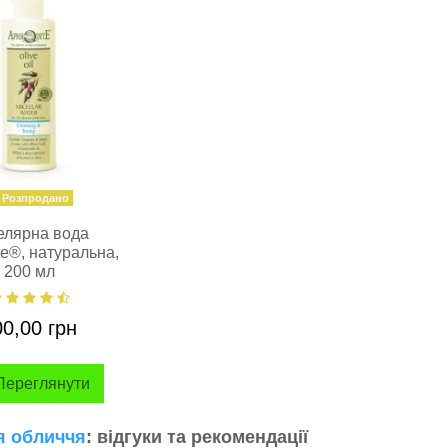
Розпродано
елярна вода
te®, натуральна,
200 мл
00,00 грн
ереглянути
я обличчя
: відгуки та рекомендації