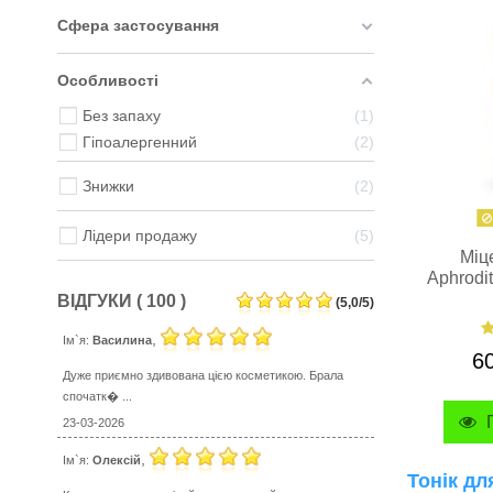
Сфера застосування
Особливості
Без запаху
1
Гіпоалергенний
2
Знижки
2
Лідери продажу
5
Міц
Aphrodi
ВІДГУКИ ( 100 )
(
5,0
/
5
)
,
Ім`я:
Василина
6
Дуже приємно здивована цією косметикою. Брала
спочатк� ...
П
23-03-2026
,
Ім`я:
Олексій
Тонік дл