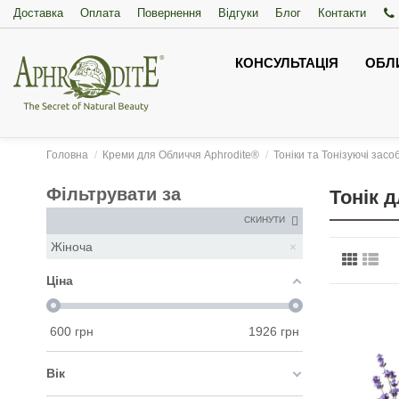
Доставка
Оплата
Повернення
Відгуки
Блог
Контакти
КОНСУЛЬТАЦІЯ
ОБЛ
Головна
Креми для Обличчя Aphrodite®
Тоніки та Тонізуючі засо
Фільтрувати за
Тонік 
СКИНУТИ
Жіноча
Ціна
600
грн
1926
грн
Вік