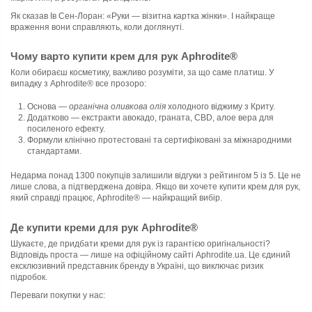
Як сказав Ів Сен-Лоран: «Руки — візитна картка жінки». І найкраще
враження вони справляють, коли доглянуті.
Чому варто купити крем для рук Aphrodite®
Коли обираєш косметику, важливо розуміти, за що саме платиш. У
випадку з Aphrodite® все прозоро:
Основа —
органічна оливкова олія
холодного віджиму з Криту.
Додатково — екстракти авокадо, граната, CBD, алое вера для
посиленого ефекту.
Формули клінічно протестовані та сертифіковані за міжнародними
стандартами.
Недарма понад 1300 покупців залишили відгуки з рейтингом 5 із 5. Це не
лише слова, а підтверджена довіра. Якщо ви хочете купити крем для рук,
який справді працює, Aphrodite® — найкращий вибір.
Де купити креми для рук Aphrodite®
Шукаєте, де придбати креми для рук із гарантією оригінальності?
Відповідь проста — лише на офіційному сайті Aphrodite.ua. Це єдиний
ексклюзивний представник бренду в Україні, що виключає ризик
підробок.
Переваги покупки у нас: