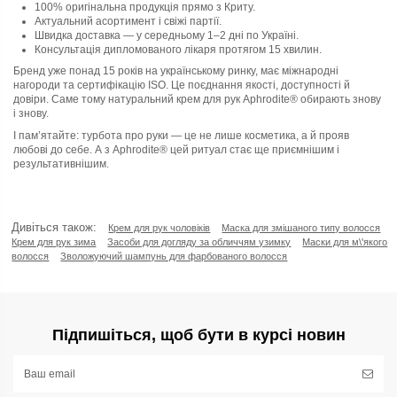
100% оригінальна продукція прямо з Криту.
Актуальний асортимент і свіжі партії.
Швидка доставка — у середньому 1–2 дні по Україні.
Консультація дипломованого лікаря протягом 15 хвилин.
Бренд уже понад 15 років на українському ринку, має міжнародні
нагороди та сертифікацію ISO. Це поєднання якості, доступності й
довіри. Саме тому натуральний крем для рук Aphrodite® обирають знову
і знову.
І пам’ятайте: турбота про руки — це не лише косметика, а й прояв
любові до себе. А з Aphrodite® цей ритуал стає ще приємнішим і
результативнішим.
Дивіться також:
Крем для рук чоловіків
Маска для змішаного типу волосся
Крем для рук зима
Засоби для догляду за обличчям узимку
Маски для м\'якого
волосся
Зволожуючий шампунь для фарбованого волосся
Підпишіться, щоб бути в курсі новин