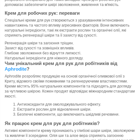
допомагає забезпечити шкірі зволоження, живлення та м'якість.
Крем для робочих рук: переваги
Спеціальні креми для рук створюються з урахуванням інтенсивних
навантажень та частого впливу агресивних факторів. Вони включають
натуральні інгредієнти, такі як екстракти рослин та органічні олії, які
сприяють регенерації шкіри та її захисту від сухості.
Регенерація шкіри та загоєння тріщин.
Захист від сухості та зовнішніх впливів.
Глибоке зволоження без відчуття липкості.
Натуральні інгредієнти для ніжного догляду.
Чим унікальний крем для рук для робітників від
Aphrodite
?
Aphrodite розробляє продукцію на основі органічної оливкової олії з
Криту, відомого своїми поживними та регенеруючими властивостями.
Креми містять 95% натуральних компонентів та підходять для догляду
за чутливою шкірою. Кожен продукт відповідає міжнародним стандартам
якості.
Антиоксиданти для омолоджувального ефекту.
Екстракти рослин для відновлення шкіри.
Безпечні компоненти, що виключають шкідливі речовини.
Як працює крем для рук для робітників?
Активні компоненти крему проникають у глибокі шари шкіри, зволожуючи
та живлячи її зсередини. Олія ши та алое вера сприяють загоєнню