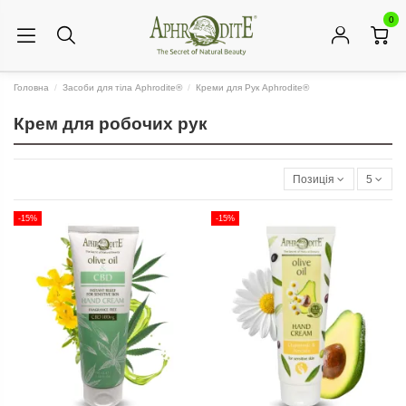
0
Головна
Засоби для тіла Aphrodite®
Креми для Рук Aphrodite®
Крем для робочих рук
Позиція
5
-15%
-15%