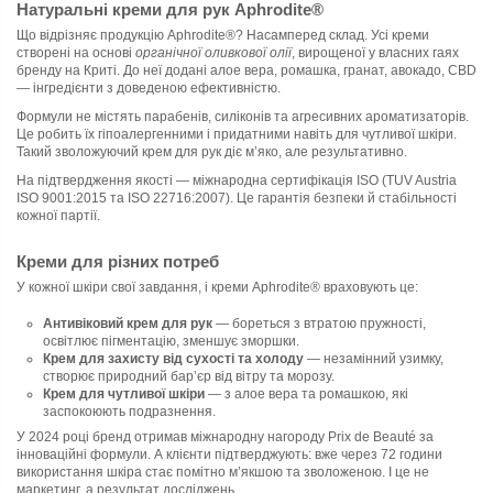
Натуральні креми для рук Aphrodite®
Що відрізняє продукцію Aphrodite®? Насамперед склад. Усі креми
створені на основі
органічної оливкової олії
, вирощеної у власних гаях
бренду на Криті. До неї додані алое вера, ромашка, гранат, авокадо, CBD
— інгредієнти з доведеною ефективністю.
Формули не містять парабенів, силіконів та агресивних ароматизаторів.
Це робить їх гіпоалергенними і придатними навіть для чутливої шкіри.
Такий зволожуючий крем для рук діє м’яко, але результативно.
На підтвердження якості — міжнародна сертифікація ISO (TUV Austria
ISO 9001:2015 та ISO 22716:2007). Це гарантія безпеки й стабільності
кожної партії.
Креми для різних потреб
У кожної шкіри свої завдання, і креми Aphrodite® враховують це:
Антивіковий крем для рук
— бореться з втратою пружності,
освітлює пігментацію, зменшує зморшки.
Крем для захисту від сухості та холоду
— незамінний узимку,
створює природний бар’єр від вітру та морозу.
Крем для чутливої шкіри
— з алое вера та ромашкою, які
заспокоюють подразнення.
У 2024 році бренд отримав міжнародну нагороду Prix de Beauté за
інноваційні формули. А клієнти підтверджують: вже через 72 години
використання шкіра стає помітно м’якшою та зволоженою. І це не
маркетинг, а результат досліджень.