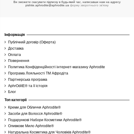
Ви зможете скасувати підписку в будь-який час, написавши нам на адресу
pishite.aphrodite@aphrodite.ua
форму зворотнього зв'язку
Інформація
Публічний договір (Оферта)
Доставка
Оплата
Повернення
Политика Конфіденційності інтернет-магазину Aphrodite
Програма Лояльності ТМ Афродіта
Партнерська програма
AphrOditE® та її історія
Блог
Топ категорії
Креми для Обличчя Aphrodite®
Засоби для Волосся Aphrodite®
Подарункові Набори Косметики Aphrodite®
Оливкове Мило Aphrodite®
Натуральна Косметика для Чоловіків Aphrodite®