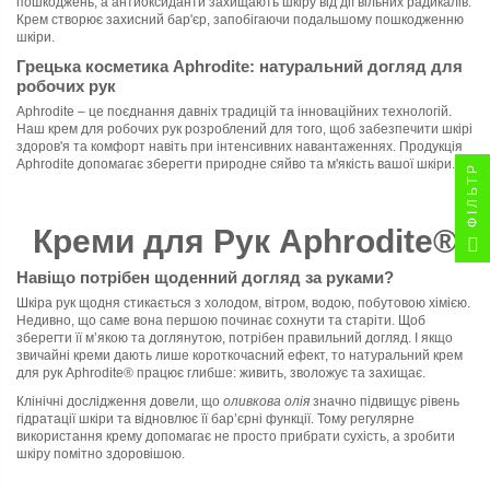
пошкоджень, а антиоксиданти захищають шкіру від дії вільних радикалів.
Крем створює захисний бар'єр, запобігаючи подальшому пошкодженню
шкіри.
Грецька косметика Aphrodite: натуральний догляд для
робочих рук
Aphrodite – це поєднання давніх традицій та інноваційних технологій.
Наш крем для робочих рук розроблений для того, щоб забезпечити шкірі
здоров'я та комфорт навіть при інтенсивних навантаженнях. Продукція
Aphrodite допомагає зберегти природне сяйво та м'якість вашої шкіри.
ФІЛЬТР
Креми для Рук Aphrodite®
Навіщо потрібен щоденний догляд за руками?
Шкіра рук щодня стикається з холодом, вітром, водою, побутовою хімією.
Недивно, що саме вона першою починає сохнути та старіти. Щоб
зберегти її м’якою та доглянутою, потрібен правильний догляд. І якщо
звичайні креми дають лише короткочасний ефект, то натуральний крем
для рук Aphrodite® працює глибше: живить, зволожує та захищає.
Клінічні дослідження довели, що
оливкова олія
значно підвищує рівень
гідратації шкіри та відновлює її бар’єрні функції. Тому регулярне
використання крему допомагає не просто прибрати сухість, а зробити
шкіру помітно здоровішою.