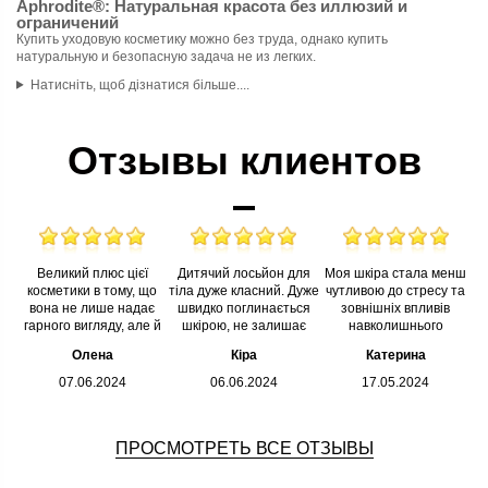
Aphrodite®: Натуральная красота без иллюзий и
ограничений
Купить уходовую косметику можно без труда, однако купить
натуральную и безопасную задача не из легких.
Натисніть, щоб дізнатися більше....
Отзывы клиентов
Великий плюс цієї
Дитячий лосьйон для
Моя шкіра стала менш
косметики в тому, що
тіла дуже класний. Дуже
чутливою до стресу та
вона не лише надає
швидко поглинається
зовнішніх впливів
гарного вигляду, але й
шкірою, не залишає
навколишнього
покращує стан шкіри в
слідів на одязі і дійсно
середовища. Я рада,
Олена
Кіра
Катерина
цілому. Після кількох
ефективно захищає від
що знайшла вас.
тижнів вик� ...
сон� ...
Результати мене
07.06.2024
06.06.2024
17.05.2024
повніс� ...
ПРОСМОТРЕТЬ ВСЕ ОТЗЫВЫ