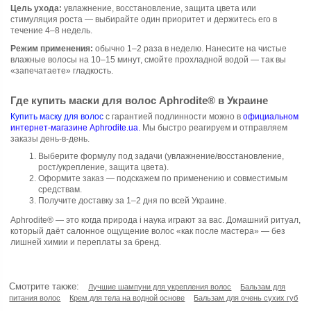
Цель ухода:
увлажнение, восстановление, защита цвета или
стимуляция роста — выбирайте один приоритет и держитесь его в
течение 4–8 недель.
Режим применения:
обычно 1–2 раза в неделю. Нанесите на чистые
влажные волосы на 10–15 минут, смойте прохладной водой — так вы
«запечатаете» гладкость.
Где купить маски для волос Aphrodite® в Украине
Купить маску для волос
с гарантией подлинности можно в
официальном
интернет-магазине Aphrodite.ua.
Мы быстро реагируем и отправляем
заказы день-в-день.
Выберите формулу под задачи (увлажнение/восстановление,
рост/укрепление, защита цвета).
Оформите заказ — подскажем по применению и совместимым
средствам.
Получите доставку за 1–2 дня по всей Украине.
Aphrodite® — это когда природа і наука играют за вас. Домашний ритуал,
который даёт салонное ощущение волос «как после мастера» — без
лишней химии и переплаты за бренд.
Смотрите также:
Лучшие шампуни для укрепления волос
Бальзам для
питания волос
Крем для тела на водной основе
Бальзам для очень сухих губ