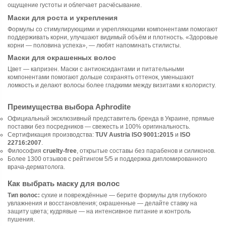
ощущение густоты и облегчает расчёсывание.
Маски для роста и укрепления
Формулы со стимулирующими и укрепляющими компонентами помогают
поддерживать корни, улучшают видимый объём и плотность. «Здоровые
корни — половина успеха», — любят напоминать стилисты.
Маски для окрашенных волос
Цвет — капризен. Маски с антиоксидантами и питательными
компонентами помогают дольше сохранять оттенок, уменьшают
ломкость и делают волосы более гладкими между визитами к колористу.
Преимущества выбора Aphrodite
Официальный эксклюзивный представитель бренда в Украине, прямые
поставки без посредников — свежесть и 100% оригинальность.
Сертификация производства:
TUV Austria ISO 9001:2015
и
ISO
22716:2007
.
Философия
cruelty-free
, открытые составы без парабенов и силиконов.
Более 1300 отзывов с рейтингом 5/5 и поддержка дипломированного
врача-дерматолога.
Как выбрать маску для волос
Тип волос:
сухие и повреждённые — берите формулы для глубокого
увлажнения и восстановления; окрашенные — делайте ставку на
защиту цвета; кудрявые — на интенсивное питание и контроль
пушения.