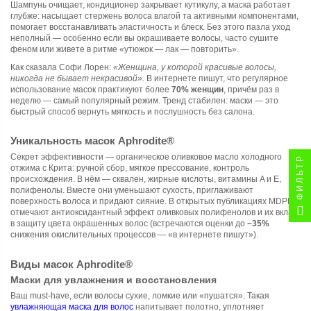
Шампунь очищает, кондиционер закрывает кутикулу, а маска работает
глубже: насыщает стержень волоса влагой та активными компонентами,
помогает восстанавливать эластичность и блеск. Без этого пазла уход
неполный — особенно если вы окрашиваете волосы, часто сушите
феном или живете в ритме «утюжок — лак — повторить».
Как сказала Софи Лорен:
«Женщина, у которой красивые волосы,
никогда не бывает некрасивой».
В интернете пишут, что регулярное
использование масок практикуют более
70% женщин
, причём раз в
неделю — самый популярный режим. Тренд стабилен: маски — это
быстрый способ вернуть мягкость и послушность без салона.
Уникальность масок Aphrodite®
Секрет эффективности — органическое оливковое масло холодного
ФИЛЬТР
отжима с Крита: ручной сбор, мягкое прессование, контроль
происхождения. В нём — сквален, жирные кислоты, витамины A и E,
полифенолы. Вместе они уменьшают сухость, приглаживают
поверхность волоса и придают сияние. В открытых публикациях MDPI
отмечают антиоксидантный эффект оливковых полифенолов и их вклад
в защиту цвета окрашенных волос (встречаются оценки до
~35%
снижения окислительных процессов — «в интернете пишут»).
Виды масок Aphrodite®
Маски для увлажнения и восстановления
Ваш must-have, если волосы сухие, ломкие или «пушатся». Такая
увлажняющая маска для волос
напитывает полотно, уплотняет