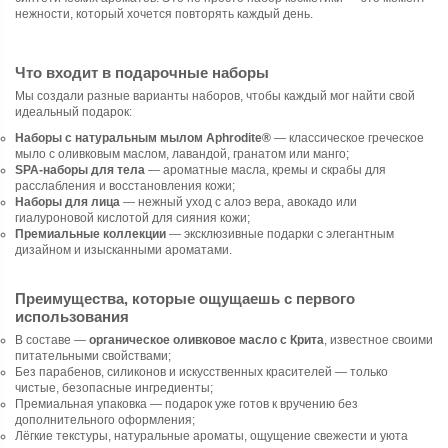
нежности, который хочется повторять каждый день.
Что входит в подарочные наборы
Мы создали разные варианты наборов, чтобы каждый мог найти свой
идеальный подарок:
Наборы с натуральным мылом Aphrodite®
— классическое греческое
мыло с оливковым маслом, лавандой, гранатом или манго;
SPA-наборы для тела
— ароматные масла, кремы и скрабы для
расслабления и восстановления кожи;
Наборы для лица
— нежный уход с алоэ вера, авокадо или
гиалуроновой кислотой для сияния кожи;
Премиальные коллекции
— эксклюзивные подарки с элегантным
дизайном и изысканными ароматами.
Преимущества, которые ощущаешь с первого
использования
В составе —
органическое оливковое масло с Крита
, известное своими
питательными свойствами;
Без парабенов, силиконов и искусственных красителей — только
чистые, безопасные ингредиенты;
Премиальная упаковка — подарок уже готов к вручению без
дополнительного оформления;
Лёгкие текстуры, натуральные ароматы, ощущение свежести и уюта