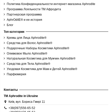
Основной компонент
Политика Конфиденциальности интернет-магазина Aphrodite
Программа Лояльности ТМ Афродита
Назначение
Партнерская программа
AphrOditE® и ее история
Блог
Время использования
Топ категории
Сезонность
Кремы для Лица Aphrodite®
Средства для Волос Aphrodite®
Подарочные Наборы Косметики Aphrodite®
Сфера использования
Оливковое Мыло Aphrodite®
Натуральная Косметика для Мужчин Aphrodite®
Особенности
Средства для Тела Aphrodite®
Без запаха
1
Уходовая Косметика для Мам и Детей Aphrodite®
Без парабенов и красителей
10
Парфюмерия
Гипоаллергенный
1
С ароматом
6
Контакты
Скидки
2
TM Aphrodite in Ukraine
Київ, вул. Бориса Гмирі 11
Лидеры продаж
15
+38(097)556-65-52