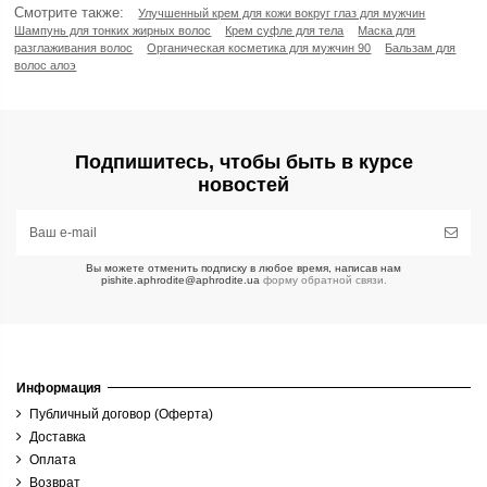
Смотрите также:
Улучшенный крем для кожи вокруг глаз для мужчин
Шампунь для тонких жирных волос
Крем суфле для тела
Маска для
разглаживания волос
Органическая косметика для мужчин 90
Бальзам для
Категории
волос алоэ
Мыло в подарок Aphrodite®
12
Подарки для мужчин Aphrodite®
1
Подарочная косметика Aphrodite®
6
Подарочный сертификат Aphrodite®
4
Подпишитесь, чтобы быть в курсе
новостей
Цена
грн
грн
Вы можете отменить подписку в любое время, написав нам
pishite.aphrodite@aphrodite.ua
форму обратной связи.
Тип кожи
Пол
Информация
Вес
Публичный договор (Оферта)
Доставка
Действующее вещество
Оплата
Возврат