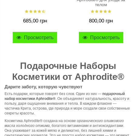
телом
685,00 грн
800,00 грн
Просмотреть
Просмотреть
Подарочные Наборы
Косметики от Aphrodite®
Дарите заботу, которую чувствуют
Есть подарки, которые говорят без слов. Один из них —
подарочный
набор косметики Aphrodite®
. Он объединяет натуральность, красоту и
пользу, даря ощущение внимания и тепла. В каждом флаконе —
частичка Крита, острова, где природа и море создали свои собственные
секреты красоты.
Косметика Aphrodite® создана на основе
органического оливкового
масла холодного отжима
, богатого витаминами и антиоксидантами.
Она ухаживает за кожей мягко и деликатно, без лишней химии и
синтетических ароматов. Это не просто набор косметики — это момент