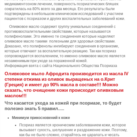
медикаментозном лечении, поверхность псориатических бляшек
сократилась на 80% всего за два месяца. Его результаты были
подтверждены в небольшом клиническом исследований с участием
пациентов с псориазом и других воспалительных заболеваний кожи.
Оливковое масло содержит группу уникальных соединений с
противовоспалительными свойствами, которые называются
полифенолами. Это именно те соединения которые наделяют
оливковое масло такими полезными для здоровья свойствами.
Доказано, что полифенолы ингибируют соединения в организме,
которые отвечают за воспалительную реакцию. Так как псориаз
сопровождается воспалением, то именно оливковое масло является
незаменимым при уходе за пораженной кожей.
Информация взята с сайта Национального Общества Псориаза
Оливковое мыло Афродита производится из масла IV
степени отжима из оливок выращеных на о.Крит
(Греция) и имеет до 90% масла в составе!!! Можно
сказать, что очищение кожи происходит оливковым
маслом!!!
Что касается ухода за кожей при псориазе, то будет
полезно знать 5 правил.....
Минимум прикосновений к коже
Псориаз является хроническим заболеванием кожи, которое
вызывает сухость, шелушение и раздражение кожи. Поэтому,
как бы не было сложно, старайтесь не царапать и чесать