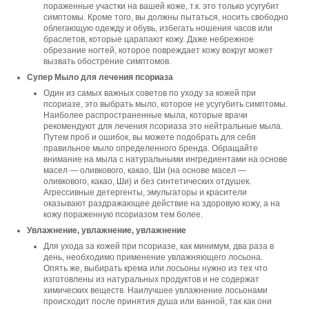
пораженные участки на вашей коже, т.к. это только усугубит
симптомы. Кроме того, вы должны пытаться, носить свободно
облегающую одежду и обувь, избегать ношения часов или
браслетов, которые царапают кожу. Даже небрежное
обрезание ногтей, которое повреждает кожу вокруг может
вызвать обострение симптомов.
Супер Мыло для лечения псориаза
Один из самых важных советов по уходу за кожей при
псориазе, это выбрать мыло, которое не усугубить симптомы.
Наиболее распространенные мыла, которые врачи
рекомендуют для лечения псориаза это нейтральные мыла.
Путем проб и ошибок, вы можете подобрать для себя
правильное мыло определенного бренда. Обращайте
внимание на мыла с натуральными ингредиентами на основе
масел — оливкового, какао, Ши (на основе масел —
оливкового, какао, Ши) и без синтетических отдушек.
Агрессивные детергенты, эмульгаторы и красители
оказывают раздражающее действие на здоровую кожу, а на
кожу пораженную псориазом тем более.
Увлажнение, увлажнение, увлажнение
Для ухода за кожей при псориазе, как минимум, два раза в
день, необходимо применение увлажняющего лосьона.
Опять же, выбирать крема или лосьоны нужно из тех что
изготовлены из натуральных продуктов и не содержат
химических веществ. Наилучшее увлажнение лосьонами
происходит после принятия душа или ванной, так как они