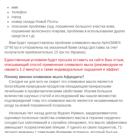
имя
телефон
город
номер склада
Новой Почты
описание проблемы (зуд, поражение большого участка кожи,
поражение волосяного покрова, проблема в использовании других
средств и т.д)
Вам будет предоставлены пробники оливкового мыла
AphrOditE®
(3*40 гр) и отправлены на указанный Вами склад (доставка за счет
получателя приблизительно 15 грн по Украине).
Единственным условием будет просьба оставить на сайте Ваш
отзыв
,
описывающий способ применения оливкового мыла (рекомендуем не
смывать 1-2 минуты) а также индивидуальные ощущения и эффект.
Почему именно оливковое мыло Афродита?
Сегодня ни для кого не секрет что оливковое масло является
богатейшим природным продуктом обладающим прекрасными
лечебными и профилактическими свойствами. Изучив большое
количество научных статей и исследований мы нашли множество
подтверждений тому что оливковое масло является незаменимым по
уходу за кожей пораженной псориазом.
Несколько лет назад доктор Фудзио Нумано, кардиоревматолог,
оценивал полезные свойства оливкового масла в терапии сердечно-
сосудистых заболеваний и случайно обнаружил, что масло эффективно
уменьшает псориатические бляшки. У одного из своих пациентов, 71-
летнего мужчины с тяжелыми формами псориаза, который был на