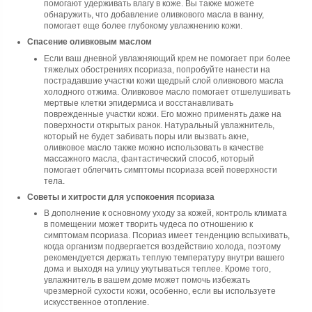
помогают удерживать влагу в коже. Вы также можете
обнаружить, что добавление оливкового масла в ванну,
помогает еще более глубокому увлажнению кожи.
Спасение оливковым маслом
Если ваш дневной увлажняющий крем не помогает при более
тяжелых обострениях псориаза, попробуйте нанести на
пострадавшие участки кожи щедрый слой оливкового масла
холодного отжима. Оливковое масло помогает отшелушивать
мертвые клетки эпидермиса и восстанавливать
поврежденные участки кожи. Его можно применять даже на
поверхности открытых ранок. Натуральный увлажнитель,
который не будет забивать поры или вызвать акне,
оливковое масло также можно использовать в качестве
массажного масла, фантастический способ, который
помогает облегчить симптомы псориаза всей поверхности
тела.
Советы и хитрости для успокоения псориаза
В дополнение к основному уходу за кожей, контроль климата
в помещении может творить чудеса по отношению к
симптомам псориаза. Псориаз имеет тенденцию вспыхивать,
когда организм подвергается воздействию холода, поэтому
рекомендуется держать теплую температуру внутри вашего
дома и выходя на улицу укутываться теплее. Кроме того,
увлажнитель в вашем доме может помочь избежать
чрезмерной сухости кожи, особенно, если вы используете
искусственное отопление.