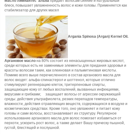
Масло лимнантес альба
придает волосам сияние и натуральный
блеск, повышает увлажненность волос и кожи головы. Применяется как
стабилизатор для других масел
Argania Spinosa (Argan) Kernel Oil.
Аргановое масло
на 80% состоит из ненасыщенных жировых кислот,
среди которых есть не заменимые элементы для придания здоровья и
красоты волосам такие, как олеиновая и пальмитиновая кислоты.
Помимо всего выше перечисленного в состав арганового масла для
волос входят: альфа-спинастерол и шоттенол, которые отлично
стимулируют регенерацию клеток, тритерпеновые спирты,
защищающие кожу от любых воспалений, вызванных инфекциями,
вирусами и грибками; защищает волосы от агрессии окружающей
среды: действия ультрафиолета, резких перепадов температуры,
влажности, действия отравляющих веществ, содержащихся в воздухе и
косметических средствах. Кроме того, оно увлажняет и питает кожу
головы и сами волосы, восстанавливает их структуру. Регулярное
использование арганового масла для волос помогает избавиться от
перхоти, ускорить рост волос, а также делает Вашу прическу пышной,
густой, блестящей и послушной.