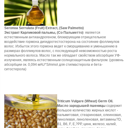
Seronoa Serrulata (Fruit) Extract, (Saw Palmetto)
Экстракт Карликовой пальмы, (Со Пальметто)
является
естественным антиандрогеном, блокирующим отрицательное
воздействие гормона дигидротестостерона на состояние фолликулов
волос. Избыток этого гормона ведет к сморщиванию и уменьшению в
размерах фолликулов волос, с последующей невозможностью роста
нормального волоса. Масло так же обладает свойством абсорбции УФ-
излучения, являясь естественным солнцезащитным фильтром. (уровень
абсорбции ок. 0,094 мАU*S/mmol для стигмастерола и бета-
ситостерола)
Triticum Vulgare (Wheat) Germ Oil.
Масло зародышей пшеницы
содержит
большое количество жирных кислот -
пальмитовая, стеариновая, олеиновая,
линолевая, линоленовая, витамины?D,
B1, B6, F, Е,?PP, цинк, железо, калий,