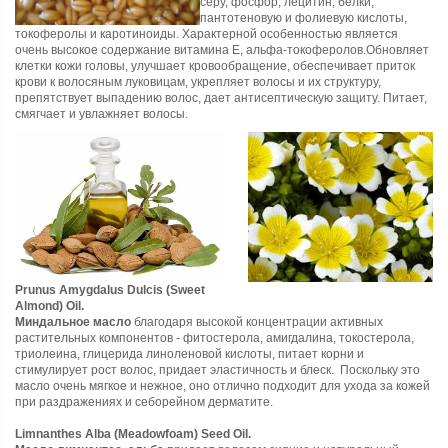
серу, фосфор, лецитин, белки,
пантотеновую и фолиевую кислоты,
токоферолы и каротиноиды. Характерной особенностью является
очень высокое содержание витамина Е, альфа-токоферолов.Обновляет
клетки кожи головы, улучшает кровообращение, обеспечивает приток
крови к волосяным луковицам, укрепляет волосы и их структуру,
препятствует выпадению волос, дает антисептическую защиту. Питает,
смягчает и увлажняет волосы.
Prunus Amygdalus Dulcis (Sweet
Almond) Oil.
Миндальное масло
благодаря высокой концентрации активных
растительных компонентов - фитостерола, амигдалина, токостерола,
триолеина, глицерида линоленовой кислоты, питает корни и
стимулирует рост волос, придает эластичность и блеск. Поскольку это
масло очень мягкое и нежное, оно отлично подходит для ухода за кожей
при раздражениях и себорейном дерматите.
Limnanthes Alba (Meadowfoam) Seed Oil.