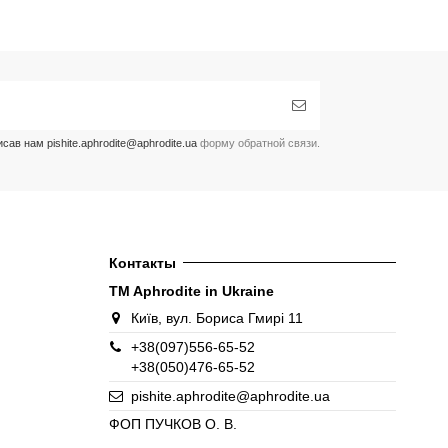
ав нам pishite.aphrodite@aphrodite.ua
форму обратной связи.
Контакты
TM Aphrodite in Ukraine
Київ, вул. Бориса Гмирі 11
+38(097)556-65-52
+38(050)476-65-52
pishite.aphrodite@aphrodite.ua
ФОП ПУЧКОВ О. В.