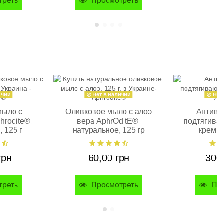
треть
Просмотреть
ичии
Нет в наличии
Н
мыло с
Оливковое мыло с алоэ
Антив
hrodite®,
вера AphrOditE®,
подтяги
 125 г
натуральное, 125 гр
крем
натура
грн
60,00 грн
30
треть
Просмотреть
П