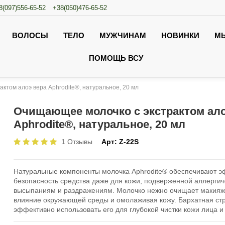
8(097)556-65-52
+38(050)476-65-52
ВОЛОСЫ
ТЕЛО
МУЖЧИНАМ
НОВИНКИ
М
ПОМОЩЬ ВСУ
ктом алоэ вера Aphrodite®, натуральное, 20 мл
Очищающее молочко с экстрактом ало
Aphrodite®, натуральное, 20 мл
1 Отзывы
Арт:
Z-22S
Натуральные компоненты молочка Aphrodite® обеспечивают э
безопасность средства даже для кожи, подверженной аллерги
высыпаниям и раздражениям. Молочко нежно очищает макияж,
влияние окружающей среды и омолаживая кожу. Бархатная стр
эффективно использовать его для глубокой чистки кожи лица и