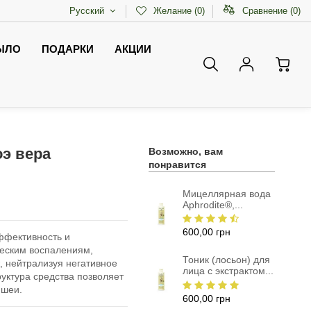
Русский
Желание (
0
)
Сравнение (
0
)
ЫЛО
ПОДАРКИ
АКЦИИ
э вера
Возможно, вам
понравится
Мицеллярная вода
Aphrodite®,...
600,00 грн
ффективность и
ческим воспалениям,
Тоник (лосьон) для
 нейтрализуя негативное
лица с экстрактом...
уктура средства позволяет
 шеи.
600,00 грн