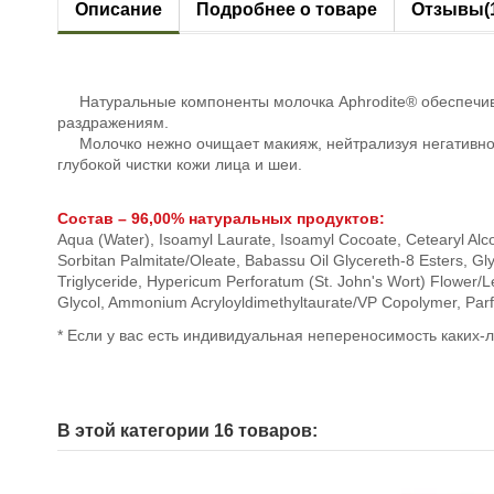
Описание
Подробнее о товаре
Отзывы
(
Натуральные компоненты молочка Aphrodite® обеспечива
раздражениям.
Молочко нежно очищает макияж, нейтрализуя негативное 
глубокой чистки кожи лица и шеи.
Состав
– 96,00% натуральных
продуктов
:
Aqua (Water), Isoamyl Laurate, Isoamyl Cocoate, Cetearyl Alco
Sorbitan Palmitate/Oleate, Babassu Oil Glycereth-8 Esters, Glyc
Triglyceride, Hypericum Perforatum (St. John's Wort) Flower/Le
Glycol, Ammonium Acryloyldimethyltaurate/VP Copolymer, Parf
* Если у вас есть индивидуальная непереносимость каких
В этой категории 16 товаров: