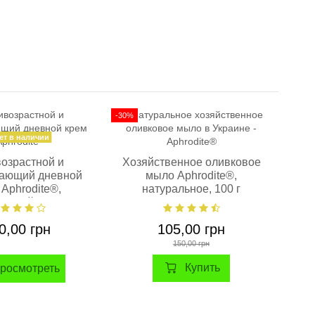
-30%
-10%
ет в наличии
озрастной и
Хозяйственное оливковое
вающий дневной
мыло Aphrodite®,
Ap
 Aphrodite®,
натуральное, 100 г
льный, 15 мл
0,00 грн
105,00 грн
150,00 грн
Купить
росмотреть