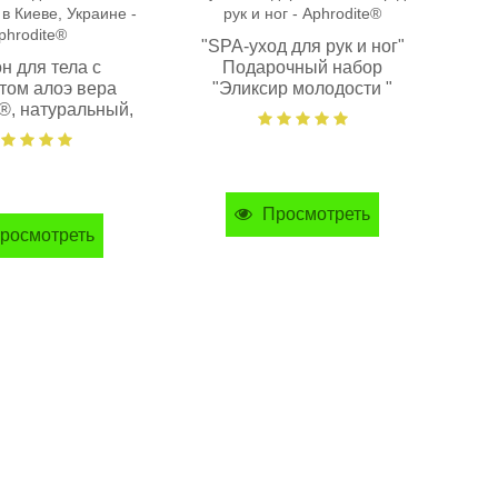
"SPA-уход для рук и ног"
н для тела с
Подарочный набор
том алоэ вера
"Эликсир молодости "
по
e®, натуральный,
Aphrodite®
30 мл
Просмотреть
росмотреть