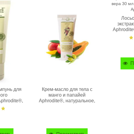
Лосьо
экстрак
Aphrodit
П
мпунь для
Крем-масло для тела с
ого
манго и папайей
phrodite®,
Aphrodite®, натуральное,
, 35 мл
30 мл