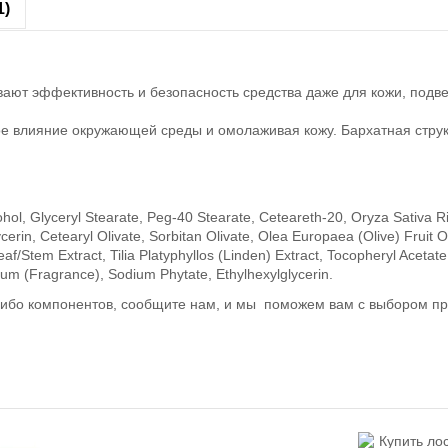
1)
ют эффективность и безопасность средства даже для кожи, подв
влияние окружающей среды и омолаживая кожу. Бархатная структ
hol, Glyceryl Stearate, Peg-40 Stearate, Ceteareth-20, Oryza Sativa Ri
erin, Cetearyl Olivate, Sorbitan Olivate, Olea Europaea (Olive) Fruit Oi
af/Stem Extract, Tilia Platyphyllos (Linden) Extract, Tocopheryl Aceta
um (Fragrance), Sodium Phytate, Ethylhexylglycerin.
-либо компонентов, сообщите нам, и мы поможем вам с выбором пр