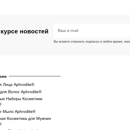
 курсе новостей
Вы можете отменить подписку в любое время, напис
рии
 Лица Aphrodite®
для Волос Aphrodite®
ые Наборы Косметики
®
е Мыло Aphrodite®
ная Косметика для Мужчин
®