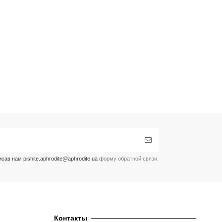
ав нам pishite.aphrodite@aphrodite.ua
форму обратной связи.
Контакты