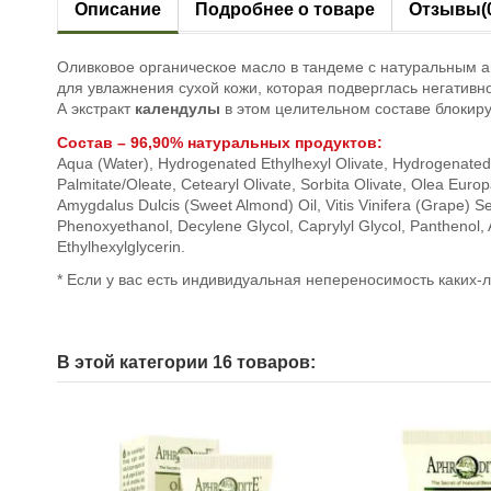
Описание
Подробнее о товаре
Отзывы
(
Оливковое органическое масло
в тандеме с натуральным 
для увлажнения сухой кожи, которая подверглась негатив
А экстракт
календулы
в этом целительном составе блокиру
Состав
– 96,90% натуральных
продуктов
:
Aqua (Water), Hydrogenated Ethylhexyl Olivate, Hydrogenated Ol
Palmitate/Oleate, Cetearyl Olivate, Sorbita Olivate, Olea Euro
Amygdalus Dulcis (Sweet Almond) Oil, Vitis Vinifera (Grape) See
Phenoxyethanol, Decylene Glycol, Caprylyl Glycol, Panthenol,
Ethylhexylglycerin.
* Если у вас есть индивидуальная непереносимость каки
В этой категории 16 товаров: