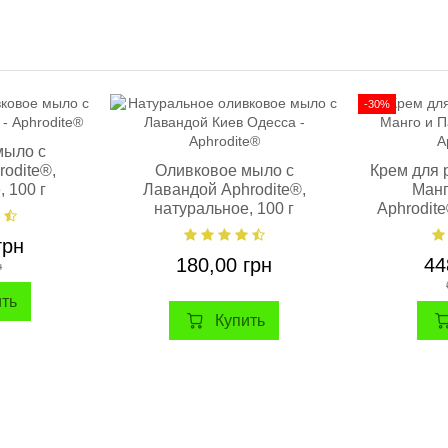
-30%
мыло с
odite®,
Оливковое мыло с
Крем для 
 100 г
Лавандой Aphrodite®,
Манг
натуральное, 100 г
Aphrodit
10
грн
180,00 грн
44
н
ить
Купить