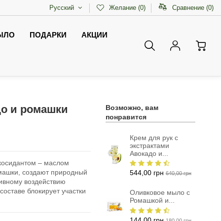
Русский
Желание (
0
)
Сравнение (
0
)
ЫЛО
ПОДАРКИ
АКЦИИ
до и ромашки
Возможно, вам
понравится
Крем для рук с
экстрактами
Авокадо и...
косидантом – маслом
машки, создают природный
544,00 грн
640,00 грн
тивному воздействию
составе блокирует участки
Оливковое мыло с
Ромашкой и...
144,00 грн
180,00 грн