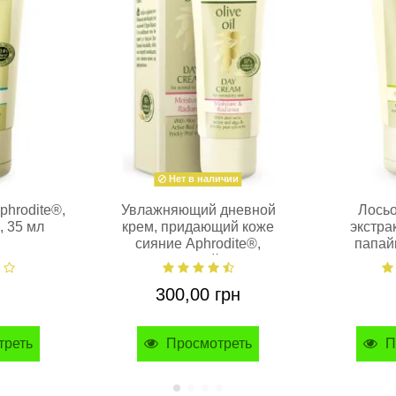
Нет в наличии
phrodite®,
Увлажняющий дневной
Лосьо
, 35 мл
крем, придающий коже
экстра
сияние Aphrodite®,
папай
натуральный, 15 мл
натура
300,00 грн
треть
Просмотреть
П