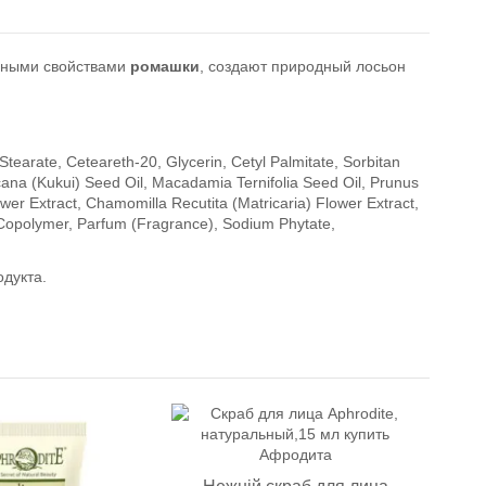
нными свойствами
ромашки
, создают природный лосьон
tearate, Ceteareth-20, Glycerin, Cetyl Palmitate, Sorbitan
ccana (Kukui) Seed Oil, Macadamia Ternifolia Seed Oil, Prunus
ower Extract, Chamomilla Recutita (Matricaria) Flower Extract,
 Copolymer, Parfum (Fragrance), Sodium Phytate,
продукта.
К