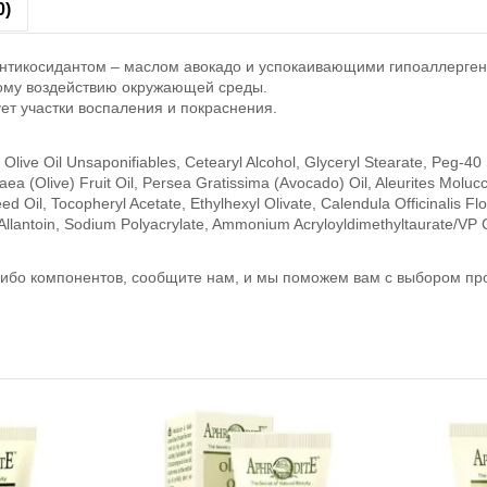
0)
антикосидантом – маслом авокадо и успокаивающими гипоаллерге
ному воздействию окружающей среды.
ет участки воспаления и покраснения.
ive Oil Unsaponifiables, Cetearyl Alcohol, Glyceryl Stearate, Peg-40 S
paea (Olive) Fruit Oil, Persea Gratissima (Avocado) Oil, Aleurites Molu
d Oil, Tocopheryl Acetate, Ethylhexyl Olivate, Calendula Officinalis Fl
 Allantoin, Sodium Polyacrylate, Ammonium Acryloyldimethyltaurate/VP
х-либо компонентов, сообщите нам, и мы поможем вам с выбором 