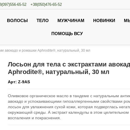
8(097)556-65-52
+38(050)476-65-52
ВОЛОСЫ
ТЕЛО
МУЖЧИНАМ
НОВИНКИ
М
ПОМОЩЬ ВСУ
ами авокадо и ромашки Aphrodite®, натуральный, 30 мл
Лосьон для тела с экстрактами авока
Aphrodite®, натуральный, 30 мл
Арт:
Z-9AS
Оливковое органическое масло
в тандеме с натуральным анти
авокадо и успокаивающими гипоаллергенными свойствами ро
лосьон для увлажнения сухой кожи, которая подверглась нега
окружающей среды. А экстракт календулы в этом целительном 
воспаления и покраснения.