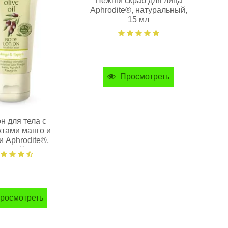
Нежній скраб для лица
мас
Aphrodite®, натуральный,
15 мл
Просмотреть
н для тела с
ктами манго и
и Aphrodite®,
льный, 30 мл
росмотреть