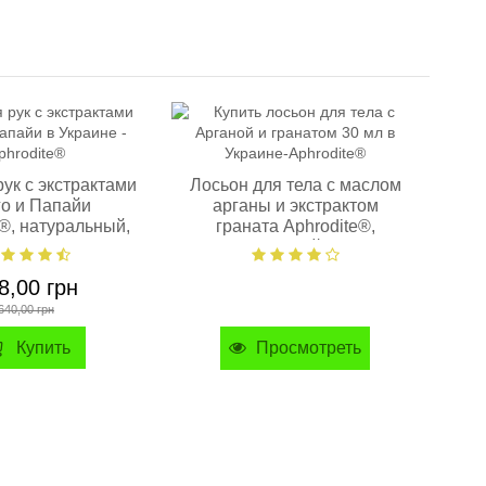
рук с экстрактами
Лосьон для тела с маслом
о и Папайи
арганы и экстрактом
e®, натуральный,
граната Aphrodite®,
0мл/50мл
натуральный, 30 мл
8,00 грн
640,00 грн
Купить
Просмотреть
Тон
э
Ap