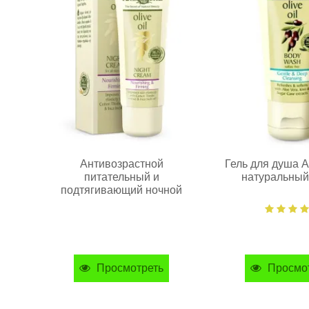
Антивозрастной
Гель для душа A
питательный и
натуральный
подтягивающий ночной
крем Aphrodite®, 15 мл
Просмотреть
Просмо