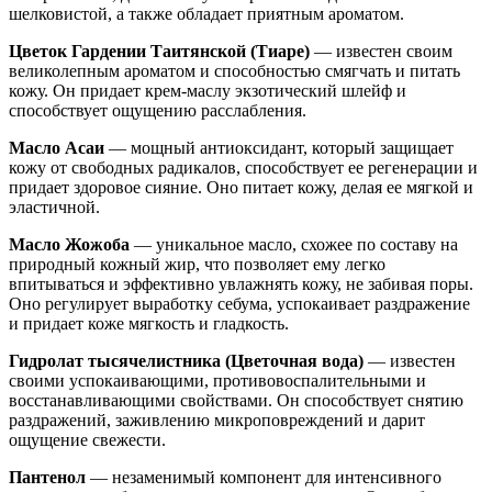
шелковистой, а также обладает приятным ароматом.
Цветок Гардении Таитянской (Тиаре)
— известен своим
великолепным ароматом и способностью смягчать и питать
кожу. Он придает крем-маслу экзотический шлейф и
способствует ощущению расслабления.
Масло Асаи
— мощный антиоксидант, который защищает
кожу от свободных радикалов, способствует ее регенерации и
придает здоровое сияние. Оно питает кожу, делая ее мягкой и
эластичной.
Масло Жожоба
— уникальное масло, схожее по составу на
природный кожный жир, что позволяет ему легко
впитываться и эффективно увлажнять кожу, не забивая поры.
Оно регулирует выработку себума, успокаивает раздражение
и придает коже мягкость и гладкость.
Гидролат тысячелистника (Цветочная вода)
— известен
своими успокаивающими, противовоспалительными и
восстанавливающими свойствами. Он способствует снятию
раздражений, заживлению микроповреждений и дарит
ощущение свежести.
Пантенол
— незаменимый компонент для интенсивного