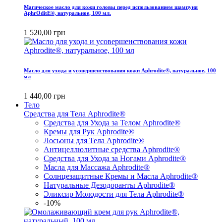
Магическое масло для кожи головы перед использованием шампуня
AphrOditE®, натуральное, 100 мл.
1 520,00 грн
Масло для ухода и усовершенствования кожи Aphrodite®, натуральное, 100
мл
1 440,00 грн
Тело
Средства для Тела Aphrodite®
Средства для Ухода за Телом Aphrodite®
Кремы для Рук Aphrodite®
Лосьоны для Тела Aphrodite®
Антицеллюлитные средства Aphrodite®
Средства для Ухода за Ногами Aphrodite®
Масла для Массажа Aphrodite®
Солнцезащитные Кремы и Масла Aphrodite®
Натуральные Дезодоранты Aphrodite®
Эликсир Молодости для Тела Aphrodite®
-10%