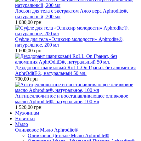
Лосьон для тела с экстрактом Алоэ вера Aphrodite®,
натуральный, 200 мл
1 080,00 грн
Cуфле для тела «Эликсир молодости» Aphrodite®,
натуральное, 200 мл
1 600,00 грн
Дезодорант шариковый RoLL-On Гранат, без алюминия
AphrOditE®, натуральный 50 мл.
700,00 грн
Антицеллюлитное и восстанавливающее оливковое
масло Aphrodite®, натуральное, 100 мл
1 520,00 грн
Мужчинам
Новинки
Мыло
Оливковое Мыло Aphrodite®
Оливковое Детское Мыло Aphrodite®