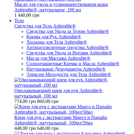
Масло для ухода и усовершенствования кожи
Aphrodite®, натуральное, 100 мл
1 440,00 грн
Тело
Средства для Тела Aphrodite®
Средства для Ухода за Телом Aphrodite®
Кремы для Рук Aphrodite®
Лосьоны для Тела Aphrodite®
Антицеллюлитные средства Aphrodite®
Средства для Ухода за Ногами Aphrodite®
Масла для Массажа Aphrodite®
Солнцезащитные Кремы и Масла Aphrodite®
Натуральные Дезодоранты Aphrodite®
Эликсир Молодости для Тела Aphrodite®
Омолаживающий крем для рук Aphrodite®,
натуральный, 100 мл
774,00 грн
860,00 грн
Крем для рук с экстрактами Манго и Папайи
Aphrodite®, натуральный, 100мл/50мл
448,00 грн
640,00 грн