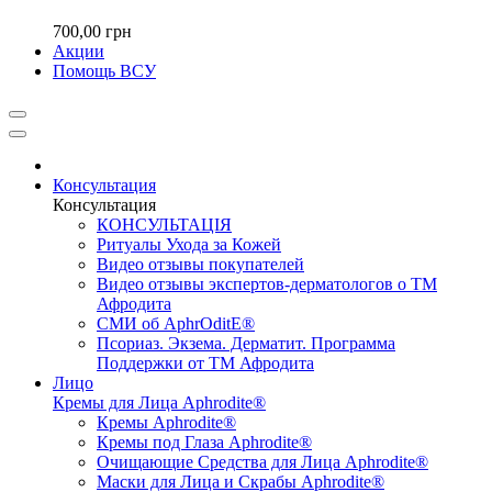
700,00 грн
Акции
Помощь ВСУ
Консультация
Консультация
КОНСУЛЬТАЦІЯ
Ритуалы Ухода за Кожей
Видео отзывы покупателей
Видео отзывы экспертов-дерматологов о ТМ
Афродита
СМИ об AphrOditE®
Псориаз. Экзема. Дерматит. Программа
Поддержки от ТМ Афродита
Лицо
Кремы для Лица Aphrodite®
Кремы Aphrodite®
Кремы под Глаза Aphrodite®
Очищающие Средства для Лица Aphrodite®
Маски для Лица и Скрабы Aphrodite®