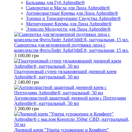
Бальзамы для Губ Aphrodite®
Сыворотки и Масла для Лица Aphrodite®
Антивозрастные Кремы для Лица Aphrodite®
Тоники и Тонизирующие Средства Aphrodite®
Матирующие Кремы для Лица Aphrodite®
Эликсир Молодости для Лица Aphrodite®
Сыворотка для мгновенной подтяжки лица с
комплексом ФитоЛифт AphrOditE®, натуральная, 15 мл.
3 100,00 грн
Гиалуроновый супер увлажняющий дневной крем
Aphrodite®, натуральный, 50 мл
2 140,00 грн
Антивозрастной защитный дневной крем с Пептидами
Aphrodite®, натуральный, 50 мл
3 200,00 грн
Дневной крем "Ультра успокоение и Комфорт"