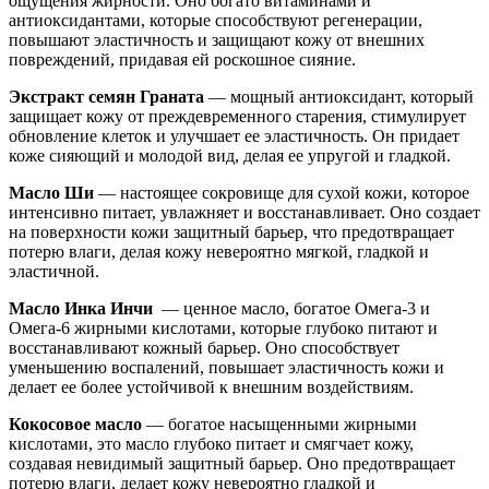
ощущения жирности. Оно богато витаминами и
антиоксидантами, которые способствуют регенерации,
повышают эластичность и защищают кожу от внешних
повреждений, придавая ей роскошное сияние.
Экстракт семян Граната
— мощный антиоксидант, который
защищает кожу от преждевременного старения, стимулирует
обновление клеток и улучшает ее эластичность. Он придает
коже сияющий и молодой вид, делая ее упругой и гладкой.
Масло Ши
— настоящее сокровище для сухой кожи, которое
интенсивно питает, увлажняет и восстанавливает. Оно создает
на поверхности кожи защитный барьер, что предотвращает
потерю влаги, делая кожу невероятно мягкой, гладкой и
эластичной.
Масло Инка Инчи
— ценное масло, богатое Омега-3 и
Омега-6 жирными кислотами, которые глубоко питают и
восстанавливают кожный барьер. Оно способствует
уменьшению воспалений, повышает эластичность кожи и
делает ее более устойчивой к внешним воздействиям.
Кокосовое масло
— богатое насыщенными жирными
кислотами, это масло глубоко питает и смягчает кожу,
создавая невидимый защитный барьер. Оно предотвращает
потерю влаги, делает кожу невероятно гладкой и