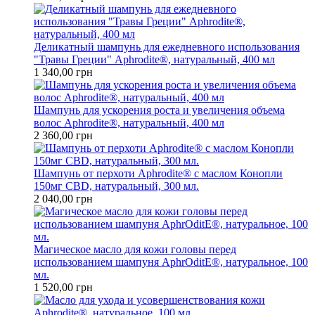
Деликатный шампунь для ежедневного использования
"Травы Греции" Aphrodite®, натуральный, 400 мл
1 340,00 грн
Шампунь для ускорения роста и увеличения объема
волос Aphrodite®, натуральный, 400 мл
2 360,00 грн
Шампунь от перхоти Aphrodite® с маслом Конопли
150мг CBD, натуральный, 300 мл.
2 040,00 грн
Магическое масло для кожи головы перед
использованием шампуня AphrOditE®, натуральное, 100
мл.
1 520,00 грн