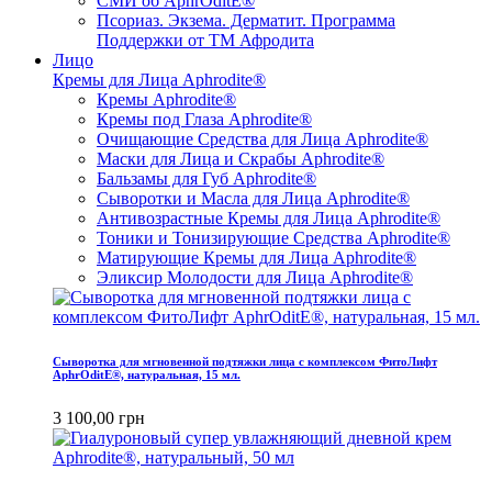
СМИ об AphrOditE®
Псориаз. Экзема. Дерматит. Программа
Поддержки от ТМ Афродита
Лицо
Кремы для Лица Aphrodite®
Кремы Aphrodite®
Кремы под Глаза Aphrodite®
Очищающие Средства для Лица Aphrodite®
Маски для Лица и Скрабы Aphrodite®
Бальзамы для Губ Aphrodite®
Сыворотки и Масла для Лица Aphrodite®
Антивозрастные Кремы для Лица Aphrodite®
Тоники и Тонизирующие Средства Aphrodite®
Матирующие Кремы для Лица Aphrodite®
Эликсир Молодости для Лица Aphrodite®
Сыворотка для мгновенной подтяжки лица с комплексом ФитоЛифт
AphrOditE®, натуральная, 15 мл.
3 100,00 грн