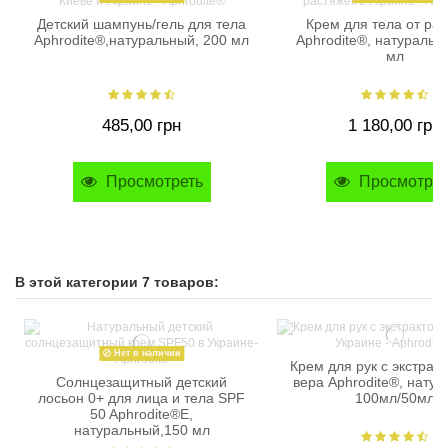
Детский шампунь/гель для тела
Крем для тела от ра
Aphrodite®,натуральный, 200 мл
Aphrodite®, натуральн
мл
485,00 грн
1 180,00 грн
Просмотреть
Просмотрет
-20%
-30%
Оливковое мыло с Ромашкой и
Хозяйственное оливков
В этой категории 7 товаров:
Календулой Aphrodite®,
Aphrodite®, натурально
натуральное, 100 г
Нет в наличии
Крем для рук с экстрак
144,00 грн
105,00 грн
Солнцезащитный детский
вера Aphrodite®, натур
180,00 грн
150,00 грн
лосьон 0+ для лица и тела SPF
100мл/50мл
50 Aphrodite®E,
Купить
Купить
натуральный,150 мл