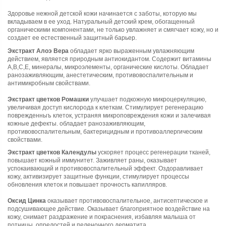
Здоровье нежной детской кожи начинается с заботы, которую мы
вкладываем в ее уход. Натуральный детский крем, обогащенный
органическими компонентами, не только увлажняет и смягчает кожу, но и
создает ее естественный защитный барьер.
Экстракт Алоэ Вера
обладает ярко выраженным увлажняющим
действием, является природным антиокидантом. Содержит витамины
А,В,С,Е, минералы, микроэлементы, органические кислоты. Обладает
ранозаживляющим, анестетическим, противовоспалительным и
антимикробным свойствами.
Экстракт цветков Ромашки
улучшает подкожную микроцеркуляцию,
увеличивая доступ кислорода к клеткам. Стимулирует регенерацию
поврежденныъ клеток, устраняя микроповреждения кожи и залечивая
кожные дефекты. обладает ранозаживляющим,
противовоспалительным, бактерицидным и противоаллергическим
свойствами.
Экстракт цветков Календулы
ускоряет процесс регенерации тканей,
повышает кожный иммунитет. Заживляет раны, оказывает
успокаивающий и противовоспалительный эффект. Оздоравливает
кожу, активизирует защитные функции, стимулирует процессы
обновления клеток и повышает прочность капилляров.
Оксид Цинка
оказывает противовоспалительное, антисептическое и
подсушивающее действие. Оказывает благоприятное воздействие на
кожу, снимает раздражение и покраснения, избавляя малыша от
потницы, опрелостей и пеленочного дерматита.