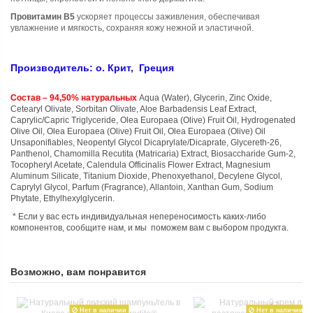
Провитамин В5
ускоряет процессы заживления, обеспечивая
увлажнение и мягкость, сохраняя кожу нежной и эластичной.
Производитель: о. Крит, Греция
Состав
– 94,50% натуральных
Aqua (Water), Glycerin, Zinc Oxide,
Cetearyl Olivate, Sorbitan Olivate, Aloe Barbadensis Leaf Extract,
Caprylic/Capric Triglyceride, Olea Europaea (Olive) Fruit Oil, Hydrogenated
Olive Oil, Olea Europaea (Olive) Fruit Oil, Olea Europaea (Olive) Oil
Unsaponifiables, Neopentyl Glycol Dicaprylate/Dicaprate, Glycereth-26,
Panthenol, Chamomilla Recutita (Matricaria) Extract, Biosaccharide Gum-2,
Tocopheryl Acetate, Calendula Officinalis Flower Extract, Magnesium
Aluminum Silicate, Titanium Dioxide, Phenoxyethanol, Decylene Glycol,
Caprylyl Glycol, Parfum (Fragrance), Allantoin, Xanthan Gum, Sodium
Phytate, Ethylhexylglycerin.
* Если у вас есть индивидуальная непереносимость каких-либо
компонентов, сообщите нам, и мы поможем вам с выбором продукта.
Возможно, вам понравится
Нет в наличии
Нет в наличии