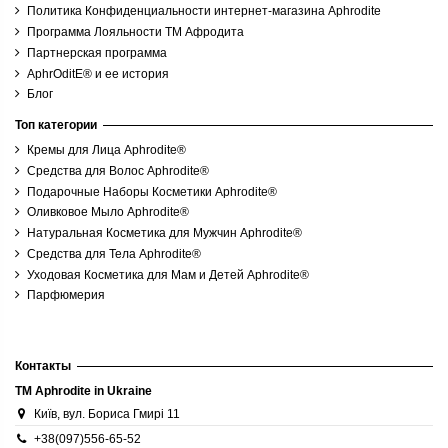
630,00 грн
Политика Конфиденциальности интернет-магазина Aphrodite
700,00 грн
Программа Лояльности ТМ Афродита
Партнерская программа
Купить
AphrOditE® и ее история
Блог
Топ категории
Кремы для Лица Aphrodite®
Средства для Волос Aphrodite®
Подарочные Наборы Косметики Aphrodite®
Оливковое Мыло Aphrodite®
Натуральная Косметика для Мужчин Aphrodite®
Средства для Тела Aphrodite®
Уходовая Косметика для Мам и Детей Aphrodite®
Парфюмерия
Контакты
TM Aphrodite in Ukraine
Київ, вул. Бориса Гмирі 11
+38(097)556-65-52