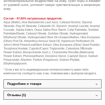
антибактериальное воздействие на кожу, сузит поры и избавит
от угревой сыпи, успокоит самую чувствительную и капризную
кожу.
Состав – 97,60% натуральных продуктов:
Aqua (Water), Aloe Barbadensis Leaf Juice, Cetearyl Alcohol, Glyceryl
Stearate, Peg-40 Stearate, Ceteareth-20, Glycerin, Isoamyl Laurate, Isoamyl
Cocoate, Jojoba Esters, Oryza Sativa Rice Starch, Cetyl Palmitate, Sorbitan
Palmitate/Oleate, Cetearyl Olivate, Sorbitan Olivate, Hydrogenated
Ethylhexyl Olivate, Hydrogenated Olive Oil Unsaponifiables, Olea Europaea
(Olive) Fruit Oil, Helianthus Annuus Seed Oil, Hypericum Perforatum (St.
John's Wort) Flower/Leaf/Stem Extract, Olea Europaea (Olive) Seed Powder,
Tocopheryl Acetate, Caprylic/Capric Triglyceride, Calendula Officinalis
Flower Extract, Biosaccharide Gum-1, Chamomilla Recutita (Matricaria)
Flower Extract, Phenoxyethanol, Decylene Glycol, Caprylyl Glycol, Sodium
Polyacrylate, Allantoin, Parfum (Fragrance), Sodium Phytate,
Ethylhexylglycerin.
* Если у вас есть индивидуальная непереносимость каких-либо
компонентов, сообщите нам, и мы поможем вам с выбором продукта.
Подробнее о товаре
Отзывы (1)