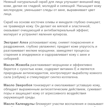
Нежный натуральный скраб для лица улучшает внешний вид
кожи, делая ее гладкой, молодой и сияющей. Насыщает кожу
кислородом, уменьшает следы от акне, выравнивает цвет
лица.
Скраб на основе косточек оливы и миндаля глубоко очищает,
не травмируя кожу. Он делает ее мягкой и эластичной,
оказывает очищающий и антибактериальный эффект,
матирует и устраняет явления купироза.
Экстракт Алоэ
успокаивает кожу, снимет покраснения и
раздражения, глубоко увлажняет, придает коже упругость и
разглаживает мелкие морщинки, замедляет процессы
старения в эпидермисе и оздоравливает кожу с акне и
себореей.
Масло Жожоба
разглаживает морщинки и эффективно
берется с сухостью кожи, содержит витамин Е и является
природным антиоксидантом, контролирует выработку кожного
сала (себума) и стимулирует синтез коллагена.
Масло Зверобоя
тонизирует и омолаживает уставшую кожу,
обладает выраженным антисептическим действием, суживает
поры и защищает кожу от агрессивного воздействия
окружающей среды.
Масло Календулы
блокирует участки воспаления и оказывает