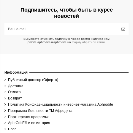
натуральная, 150 мл
Конопли 250мг CBD,
натуральное, 400
мл
натуральная, 30 мл
Подпишитесь, чтобы быть в курсе
новостей
2 140,00 грн
180,00 грн
660,00 грн
1 440,00 грн
480,00 грн
Купить
Купить
Купить
Просмотреть
Просмотрет
Вы можете отменить подписку в любое время, написав нам
pishite.aphrodite@aphrodite.ua
форму обратной связи.
Информация
Сыворотка с пептидам
(контроль жирности) Aph
Публичный договор (Оферта)
натуральная, 30 
Доставка
Оплата
Возврат
1 400,00 грн
Политика Конфиденциальности интернет-магазина Aphrodite
Программа Лояльности ТМ Афродита
Партнерская программа
Купить
AphrOditE® и ее история
Блог