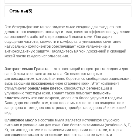
Отзывы
(5)
Это безсульфатное мягкое жидкое мыл
о
создано для ежедневного
деликатного очищения кожи рук и тела, сочетая эффективное удаление
загрязнений с заботой о природном балансе кожи. Оно дарит
ощущение чистоты, свежести и комфорта, а уникальное сочетание
натуральных компонентов обеспечивает коже увлажнение и
антиоксидантную защиту. Насладитесь мягкой, ухоженной и сияющей
кожей после каждого использования.
Экстракт семян Граната
— это настоящий концентрат молодости для
вашей кожи в составе этого мыла. Он является мощным
антиоксидантом
, который активно борется со свободными радикалами,
вызывающими преждевременное старение кожи. Этот компонент
стимулирует
обновление клеток
, способствуя регенерации и
улучшению текстуры кожи. Гранат также помогает
повысить
эластичность
кожного покрова, делая его более упругим и гладким.
Благодаря его свойствам, кожа после мытья не только очищена, но и
защищена от ежедневного стресса, приобретая здоровый и сияющий
вид.
Оливковое масло
в составе мыла является источником глубокого
питания и увлажнения для кожи. Оно богато витаминами (особенно А, Е,
К), антиоксидантами и незаменимыми жирными кислотами, которые
интенсивно питают клетки кожи
, предотвращая ее сухость и