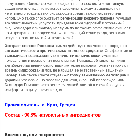
шелушение. Оливковое масло создает на поверхности кожи
тонкую
защитную пленку
, что помогает удерживать влагу и защищает от
негативного воздействия окружающей среды, такого как ветер или
холод. Оно также способствует
регенерации кожного покрова
, улучшая
его эластичность и упругость, придавая коже здоровый и ухоженный
вид. Благодаря оливковому маслу мыло не только эффективно очищает,
но и превращает процесс мытья в настоящий сеанс ухода, оставляя
кожу невероятно мягкой и шелковистой.
Экстракт цветков Ромашки
в мыле действует как мощное природное
антисептическое и противовоспалительное средство
. Он эффективно
успокаивает раздраженную и чувствительную кожу
, уменьшая
покраснения и воспаления после мытья. Ромашка обладает мягкими
антибактериальными свойствами, которые помогают очистить кожу от
вредных микроорганизмов, не нарушая ее естественный защитный
барьер. Она также способствует
быстрому заживлению мелких ран и
царапин
, что особенно полезно для кожи, склонной к повреждениям.
Благодаря Ромашке кожа остается мягкой, чистой и свежей, ощущая
комфорт и защиту в течение дня.
Производитель: о. Крит, Греция
Состав - 90,8% натуральных ингредиентов
Возможно, вам понравится