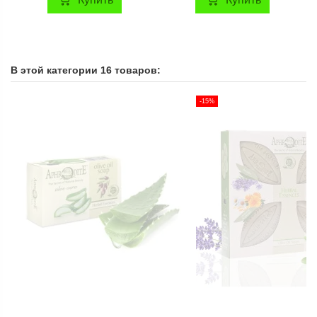
В этой категории 16 товаров:
-15%
Лосьон для тела с
Крем-масло для тела с
маслом Арганы и
маслом Арганы и
экстрактом Граната
экстрактом Граната
Aphrodite®, натуральный,
Aphrodite®, натуральное,
200 мл
200 мл
1 080,00 грн
1 380,00 грн