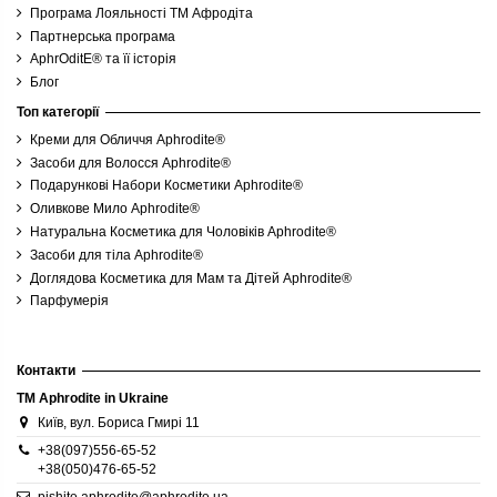
Програма Лояльності ТМ Афродіта
Партнерська програма
AphrOditE® та її історія
Блог
Топ категорії
Креми для Обличчя Aphrodite®
Засоби для Волосся Aphrodite®
Подарункові Набори Косметики Aphrodite®
Оливкове Мило Aphrodite®
Натуральна Косметика для Чоловіків Aphrodite®
Засоби для тіла Aphrodite®
Доглядова Косметика для Мам та Дітей Aphrodite®
Парфумерія
Контакти
TM Aphrodite in Ukraine
Київ, вул. Бориса Гмирі 11
+38(097)556-65-52
+38(050)476-65-52