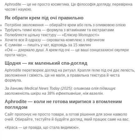
Aphrodite — це не просто косметика. Це філософія догляду, перевірена
часом і наукою.
Як обрати крем під очі правильно
Потрібне зволоження — обирайте крем або гель з оливковою олією
Турбують темні кола — формула з вітамінами та екстрактами
Полюбляєте щільну текстуру — «Еліксир Молодості»
Хочете все й одразу — сироватка-комплекс з ліфтингом
Є сумніви — пишіть у чат, відповідь за 15 хвилин
«Очі — дзеркало душі. А крем під очі — це ваші сонцезахисні окуляри
проти часу».
Щодня — як маленький спа-догляд
Aphrodite перетворює догляд на ритуал. Крапля гелю під очі дає легкість,
зволоження і свіжість. Це не магія, а правильна текстура й чиста
формула.
За даними Medical News Today (2025): оливкова олія підвищує
зволоженість шкіри на 38% ефективніше, ніж вазелін.
Aphrodite — коли не готова миритися з втомленим
поглядом
Сайт пропонує не просто товари, а готові рішення для зони навколо
очей. Обирайте, тестуйте й будуйте догляд, який працює саме на вас.
«Краса — це правда, що стала видимою».