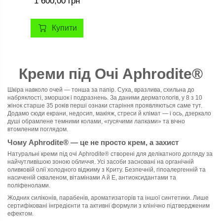
1 600,00 грн
Купити
Креми під Очі Aphrodite®
Шкіра навколо очей — тонша за папір. Суха, вразлива, схильна до
набряклості, зморшок і подразнень. За даними дерматологів, у 8 з 10
жінок старше 35 років перші ознаки старіння проявляються саме тут.
Додамо сюди екрани, недосип, макіяж, стреси й клімат — і ось, дзеркало
душі обрамлене темними колами, «гусячими лапками» та вічно
втомленим поглядом.
Чому Aphrodite® — це не просто крем, а захист
Натуральні креми під очі Aphrodite® створені для делікатного догляду за
найчутливішою зоною обличчя. Усі засоби засновані на органічній
оливковій олії холодного віджиму з Криту. Безпечній, гіпоалергенній та
насиченій скваленом, вітамінами A й E, антиоксидантами та
поліфенолами.
Жодних силіконів, парабенів, ароматизаторів та іншої синтетики. Лише
сертифіковані інгредієнти та активні формули з клінічно підтвердженим
ефектом.