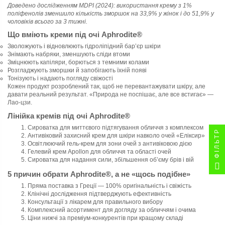
Доведено дослідженням MDPI (2024): використання крему з 1%
поліфенолів зменшило кількість зморшок на 33,9% у жінок і до 51,9% у
чоловіків всього за 3 тижні.
Що вміють креми під очі Aphrodite®
Зволожують і відновлюють гідроліпідний бар’єр шкіри
Знімають набряки, зменшують сліди втоми
Зміцнюють капіляри, борються з темними колами
Розгладжують зморшки й запобігають їхній появі
Тонізують і надають погляду свіжості
Кожен продукт розроблений так, щоб не перевантажувати шкіру, але
давати реальний результат. «Природа не поспішає, але все встигає» —
Лао-цзи.
Лінійка кремів під очі Aphrodite®
Сироватка для миттєвого підтягування обличчя з комплексом
ФІЛЬТР
Антивіковий захисний крем для шкіри навколо очей «Еліксир»
Освітлюючий гель-крем для зони очей з антивіковою дією
Гелевий крем Apollon для обличчя та області очей
Сироватка для надання сили, збільшення об’єму брів і вій
5 причин обрати Aphrodite®, а не «щось подібне»
Пряма поставка з Греції — 100% оригінальність і свіжість
Клінічні дослідження підтверджують ефективність
Консультації з лікарем для правильного вибору
Комплексний асортимент для догляду за обличчям і очима
Ціни нижчі за преміум-конкурентів при кращому складі