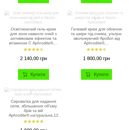
Освітлюючий гель-крем
Гелевий крем для обличчя
для зони навколо очей з
та шкіри під очима, ультра-
антивіковим ефектом та
зволожуючий Apollon від
вітаміном С Aphrodite®,...
Aphrodite®,...
2 140,00 грн
1 800,00 грн
Купити
Купити
Сироватка для надання
сили, збільшення об'єму
брів та вій
Aphrodite®,натуральна,12
мл