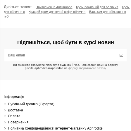
Дивіться також:
Призначення Антивікова
Крем поживний для обличчя
Крем
для обличчя е
Кращий крем для сухої шкіри обличчя
Бальзам для збільшення
губ
Підпишіться, щоб бути в курсі новин
Ви зможете скасувати підписку в будь-який час, написавши нам на адресу
pishite.aphrodite@aphrodite.ua
форму зворотнього зв'язку
Інформація
Публічний договір (Оферта)
Доставка
Оплата
Повернення
Политика Конфіденційності інтернет-магазину Aphrodite