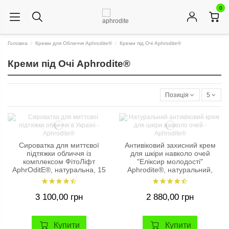
0
Головна
Креми для Обличчя Aphrodite®
Креми під Очі Aphrodite®
Креми під Очі Aphrodite®
Позиція
5
Сироватка для миттєвої
Антивіковий захисний крем
підтяжки обличчя із
для шкіри навколо очей
комплексом ФітоЛіфт
"Еліксир молодості"
AphrOditE®, натуральна, 15
Aphrodite®, натуральний,
мл.
30 мл
3 100,00 грн
2 880,00 грн
Купити
Купити