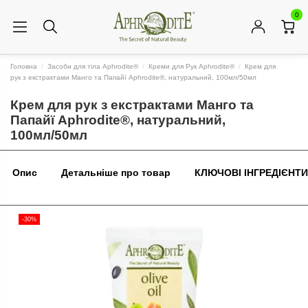
0
Головна
Засоби для тіла Aphrodite®
Креми для Рук Aphrodite®
Крем для
рук з екстрактами Манго та Папайї Aphrodite®, натуральний, 100мл/50мл
Крем для рук з екстрактами Манго та
Папайї Aphrodite®, натуральний,
100мл/50мл
Опис
Детальніше про товар
КЛЮЧОВІ ІНГРЕДІЄНТИ
-30%