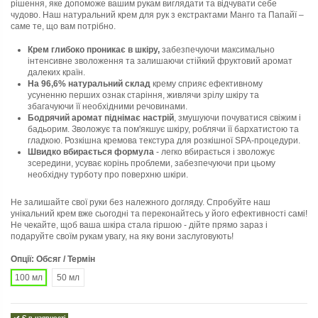
рішення, яке допоможе вашим рукам виглядати та відчувати себе
чудово. Наш натуральний крем для рук з екстрактами Манго та Папайї –
саме те, що вам потрібно.
Крем глибоко проникає в шкіру,
забезпечуючи максимально
інтенсивне зволоження та залишаючи стійкий фруктовий аромат
далеких країн.
На 96,6% натуральний склад
крему сприяє ефективному
усуненню перших ознак старіння, живлячи зрілу шкіру та
збагачуючи її необхідними речовинами.
Бодрячий аромат піднімає настрій
, змушуючи почуватися свіжим і
бадьорим. Зволожує та пом'якшує шкіру, роблячи її бархатистою та
гладкою. Розкішна кремова текстура для розкішної SPA-процедури.
Швидко вбирається формула
- легко вбирається і зволожує
зсередини, усуває корінь проблеми, забезпечуючи при цьому
необхідну турботу про поверхню шкіри.
Не залишайте свої руки без належного догляду. Спробуйте наш
унікальний крем вже сьогодні та переконайтесь у його ефективності самі!
Не чекайте, щоб ваша шкіра стала гіршою - дійте прямо зараз і
подаруйте своїм рукам увагу, на яку вони заслуговують!
Опції: Обсяг / Термін
100 мл
50 мл