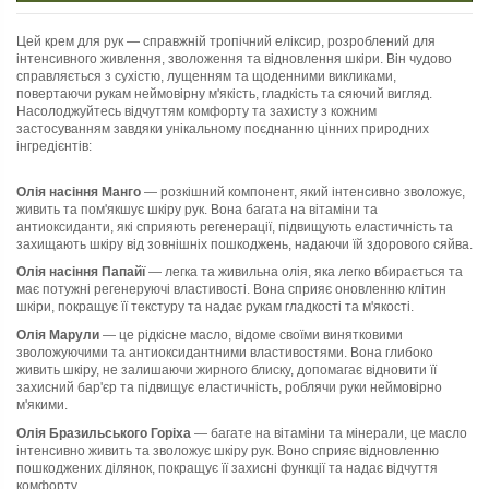
Цей крем для рук — справжній тропічний еліксир, розроблений для
інтенсивного живлення, зволоження та відновлення шкіри. Він чудово
справляється з сухістю, лущенням та щоденними викликами,
повертаючи рукам неймовірну м'якість, гладкість та сяючий вигляд.
Насолоджуйтесь відчуттям комфорту та захисту з кожним
застосуванням завдяки унікальному поєднанню цінних природних
інгредієнтів:
Олія насіння Манго
— розкішний компонент, який інтенсивно зволожує,
живить та пом'якшує шкіру рук. Вона багата на вітаміни та
антиоксиданти, які сприяють регенерації, підвищують еластичність та
захищають шкіру від зовнішніх пошкоджень, надаючи їй здорового сяйва.
Олія насіння Папайї
— легка та живильна олія, яка легко вбирається та
має потужні регенеруючі властивості. Вона сприяє оновленню клітин
шкіри, покращує її текстуру та надає рукам гладкості та м'якості.
Олія Марули
— це рідкісне масло, відоме своїми винятковими
зволожуючими та антиоксидантними властивостями. Вона глибоко
живить шкіру, не залишаючи жирного блиску, допомагає відновити її
захисний бар'єр та підвищує еластичність, роблячи руки неймовірно
м'якими.
Олія Бразильського Горіха
— багате на вітаміни та мінерали, це масло
інтенсивно живить та зволожує шкіру рук. Воно сприяє відновленню
пошкоджених ділянок, покращує її захисні функції та надає відчуття
комфорту.