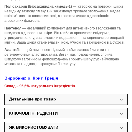
Полісахарид (Біосахаридна камедь-1)
— створює на поверхні шкіри
невидиму захисну плівку. Він забезпечує тривале зволоження, надає
шкірі м'якості та шовковистості, а також захищає від зовнішніх
агресивних факторів.
Пантенол
— незамінний компонент для інтенсивного зволоження та
швидкого відновлення шкіри. Він глибоко проникає в епідерміс,
утримуючи вологу, заспокоюючи подразнення та сприяючи регенерації
клітин. Ваша шкіра стане еластичною, м'якою та захищеною від сухості.
Алантоїн
— цей компонент відомий своїми заспокійливими та
регенеруючими властивостями. Він знімає подразнення, сприяє
швидкому загоєнню мікропошкоджень і робить шкіру рук неймовірно
м'якою та гладкою, покращуючи її текстуру.
Виробник: о. Крит, Греція
Склад
– 96,6% натуральних
інгредієнтів.
Детальніше про товар
КЛЮЧОВІ ІНГРЕДІЄНТИ
ЯК ВИКОРИСТОВУВАТИ