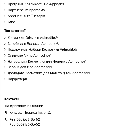
Програма Лояльності ТМ Афродіта
Партнерська програма
AphrOditE® та її історія
Блог
Топ категорії
Креми для Обличчя Aphrodite®
Засоби для Волосся Aphrodite®
Подарункові Набори Косметики Aphrodite®
Оливкове Мило Aphrodite®
Натуральна Косметика для Чоловіків Aphrodite®
Засоби для тіла Aphrodite®
Доглядова Косметика для Мам та Дітей Aphrodite®
Парфумерія
Контакти
TM Aphrodite in Ukraine
Київ, вул. Бориса Гмирі 11
+38(097)556-65-52
+38(050)476-65-52