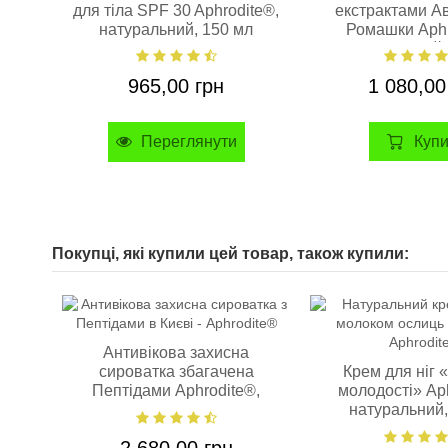
для тіла SPF 30 Aphrodite®,
екстрактами А
натуральний, 150 мл
Ромашки Aphr
натуральний,
965,00 грн
1 080,00
Куп
Переглянути
Покупці, які купили цей товар, також купили:
Антивікова захисна
сироватка збагачена
Крем для ніг 
Пептідами Aphrodite®,
молодості» Aph
натуральна, 30 мл
натуральний
2 680,00 грн