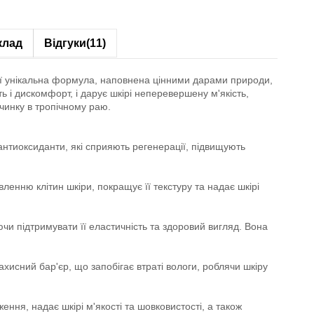
клад
Відгуки
(11)
 Її унікальна формула, наповнена цінними дарами природи,
 і дискомфорт, і дарує шкірі неперевершену м'якість,
чинку в тропічному раю.
антиоксиданти, які сприяють регенерації, підвищують
ленню клітин шкіри, покращує її текстуру та надає шкірі
чи підтримувати її еластичність та здоровий вигляд. Вона
хисний бар'єр, що запобігає втраті вологи, роблячи шкіру
ння, надає шкірі м'якості та шовковистості, а також