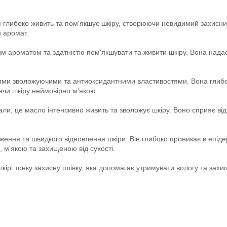
я глибоко живить та пом'якшує шкіру, створюючи невидимий захисний 
 аромат.
м ароматом та здатністю пом'якшувати та живити шкіру. Вона нада
вими зволожуючими та антиоксидантними властивостями. Вона глибо
лячи шкіру неймовірно м'якою.
али, це масло інтенсивно живить та зволожує шкіру. Воно сприяє ві
ення та швидкого відновлення шкіри. Він глибоко проникає в епід
 м'якою та захищеною від сухості.
і тонку захисну плівку, яка допомагає утримувати вологу та захища