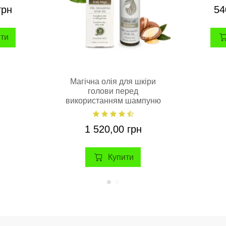
грн
54
ити
Магічна олія для шкіри
голови перед
використанням шампуню
AphrOditE®, натуральна,
100 мл.
1 520,00 грн
Купити