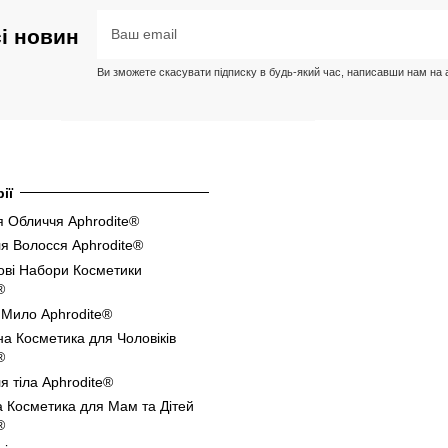
сі новин
Ви зможете скасувати підписку в будь-який час, написавши нам на ад
ії
 Обличчя Aphrodite®
я Волосся Aphrodite®
ові Набори Косметики
®
 Мило Aphrodite®
а Косметика для Чоловіків
®
я тіла Aphrodite®
 Косметика для Мам та Дітей
®