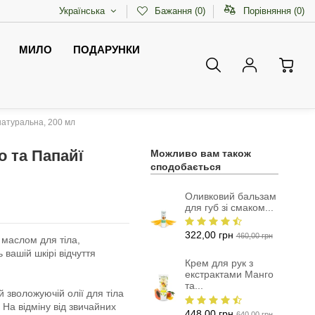
Українська
Бажання (
0
)
Порівняння (
0
)
МИЛО
ПОДАРУНКИ
натуральна, 200 мл
о та Папайї
Можливо вам також
сподобається
Оливковий бальзам
для губ зі смаком...
322,00 грн
460,00 грн
маслом для тіла,
 вашій шкірі відчуття
Крем для рук з
екстрактами Манго
та...
 зволожуючій олії для тіла
 На відміну від звичайних
448,00 грн
640,00 грн