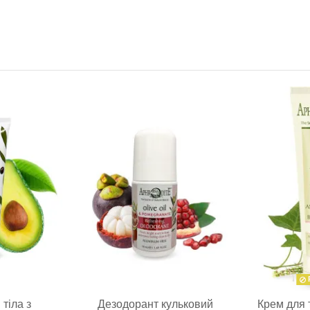
тіла з
Дезодорант кульковий
Крем для 