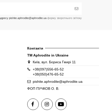
ресу pishite.aphrodite@aphrodite.ua
форму зворотнього зв'язку
Контакти
TM Aphrodite in Ukraine
Київ, вул. Бориса Гмирі 11
+38(097)556-65-52
+38(050)476-65-52
pishite.aphrodite@aphrodite.ua
ФОП ПУЧКОВ О. В.