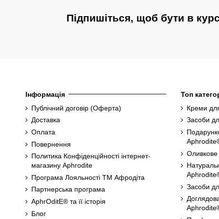
Підпишіться, щоб бути в кур
Інформація
Топ категор
Публічний договір (Оферта)
Креми для
Доставка
Засоби дл
Оплата
Подарунк
Aphrodite
Повернення
Оливкове
Политика Конфіденційності інтернет-
магазину Aphrodite
Натуральн
Aphrodite
Програма Лояльності ТМ Афродіта
Засоби дл
Партнерська програма
Доглядова
AphrOditE® та її історія
Aphrodite
Блог