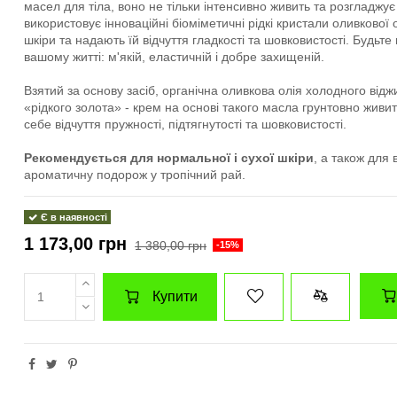
масел для тіла, воно не тільки інтенсивно живить та розгладжує
використовує інноваційні біоміметичні рідкі кристали оливкової о
шкіри та надають їй відчуття гладкості та шовковистості. Будьте 
вашому житті: м'якій, еластичній і добре захищеній.
Взятий за основу засіб, органічна оливкова олія холодного від
«рідкого золота» - крем на основі такого масла грунтовно живи
себе відчуття пружності, підтягнутості та шовковистості.
Рекомендується для нормальної і сухої шкіри
, а також для 
ароматичну подорож у тропічний рай.
Є в наявності
1 173,00 грн
1 380,00 грн
-15%
Купити