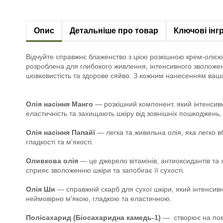
Опис
Детальніше про товар
Ключові інг
Відчуйте справжнє блаженство з цією розкішною крем-олією
розроблена для глибокого живлення, інтенсивного зволоженн
шовковистість та здорове сяйво. З кожним нанесенням ваша
Олія насіння Манго
— розкішний компонент, який інтенсивн
еластичність та захищають шкіру від зовнішніх пошкоджень,
Олія насіння Папайї
— легка та живильна олія, яка легко в
гладкості та м'якості.
Оливкова олія
— це джерело вітамінів, антиоксидантів та 
сприяє зволоженню шкіри та запобігає її сухості.
Олія Ши
— справжній скарб для сухої шкіри, який інтенсивн
неймовірно м'якою, гладкою та еластичною.
Полісахарид (Біосахаридна камедь-1)
— створює на повер