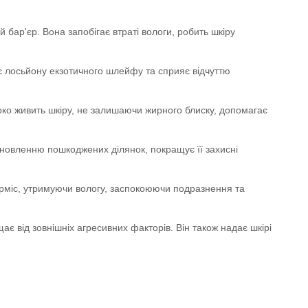
бар'єр. Вона запобігає втраті вологи, робить шкіру
є лосьйону екзотичного шлейфу та сприяє відчуттю
ко живить шкіру, не залишаючи жирного блиску, допомагає
дновленню пошкоджених ділянок, покращує її захисні
ерміс, утримуючи вологу, заспокоюючи подразнення та
є від зовнішніх агресивних факторів. Він також надає шкірі