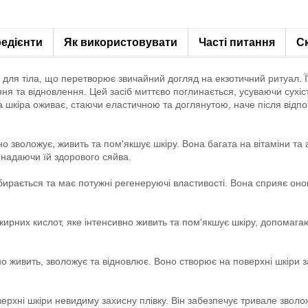
редієнти
Як використовувати
Часті питання
С
 для тіла, що перетворює звичайний догляд на екзотичний ритуал.
я та відновлення. Цей засіб миттєво поглинається, усуваючи сухість
 шкіра оживає, стаючи еластичною та доглянутою, наче після відпо
о зволожує, живить та пом'якшує шкіру. Вона багата на вітаміни та 
 надаючи їй здорового сяйва.
бирається та має потужні регенеруючі властивості. Вона сприяє онов
жирних кислот, яке інтенсивно живить та пом'якшує шкіру, допомагаю
о живить, зволожує та відновлює. Воно створює на поверхні шкіри за
хні шкіри невидиму захисну плівку. Він забезпечує тривале зволоже