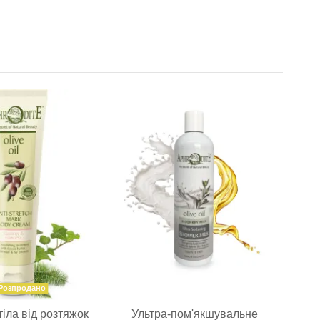
-10%
е
Ap
Розпродано
тіла від розтяжок
Ультра-пом'якшувальне