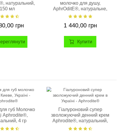
e®, натуральний,
молочко для душу,
150 мл
AphrOditE®, натуральне,
400 мл
80,00 грн
1 440,00 грн
Купити
ереглянути
-15%
для губ Молочко
Гіалуроновий супер
Кр
і Aphrodite®,
зволожуючий денний крем
К
альний, 4 гр
Aphrodite®, натуральний,
олі
50 мл