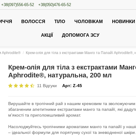
+38(097)556-65-52
+38(050)476-65-52
ИЧЧЯ
ВОЛОССЯ
ТІЛО
ЧОЛОВІКАМ
НОВИНКИ
АКЦІЇ
ДОПОМОГА ЗСУ
м Aphrodite®
Крем-олія для тіла з екстрактами Манго та Папайї Aphrodite®, 
Крем-олія для тіла з екстрактами Манг
Aphrodite®, натуральна, 200 мл
11 Відгуки
Арт:
Z-45
Вирушайте в тропічний рай з нашим кремовим та зволожуючим 
збагаченим апетитними екстрактами манго та папайї, які дадуть
м'якості та приголомшливий аромат.
Насолоджуйтесь тропічними ароматами манго та папайї у нашій
– ідеальної формули для порятунку сухої та зневодненої шкіри.