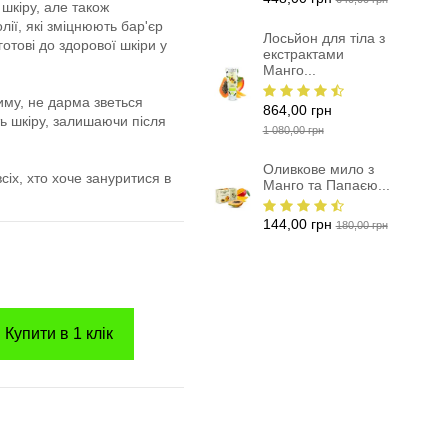
 шкіру, але також
лії, які зміцнюють бар'єр
Лосьйон для тіла з
готові до здорової шкіри у
екстрактами
Манго...
жиму, не дарма зветься
864,00 грн
ть шкіру, залишаючи після
1 080,00 грн
Оливкове мило з
всіх, хто хоче зануритися в
Манго та Папаєю...
144,00 грн
180,00 грн
Купити в 1 клік