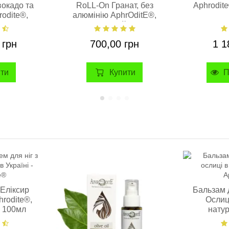
вокадо та
RoLL-On Гранат, без
Aphrodit
odite®,
алюмінію AphrOditE®,
 200 мл
натуральний 50 мл.
 грн
700,00 грн
1 1
ити
Купити
П
«Еліксир
Бальзам 
rodite®,
Ослиц
, 100мл
натур