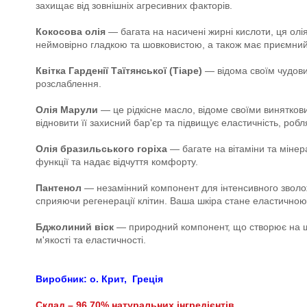
захищає від зовнішніх агресивних факторів.
Кокосова олія
— багата на насичені жирні кислоти, ця олі
неймовірно гладкою та шовковистою, а також має приємний
Квітка Гарденії Таїтянської (Тіаре)
— відома своїм чудови
розслаблення.
Олія Марули
— це рідкісне масло, відоме своїми винятко
відновити її захисний бар'єр та підвищує еластичність, роб
Олія бразильського горіха
— багате на вітаміни та мінер
функції та надає відчуття комфорту.
Пантенол
— незамінний компонент для інтенсивного зволож
сприяючи регенерації клітин. Ваша шкіра стане еластичною,
Бджолиний віск
— природний компонент, що створює на шкір
м'якості та еластичності.
Виробник: о. Крит,
Греція
Склад – 96,70% натуральних інгредієнтів