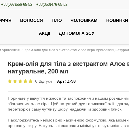
+38(097)556-65-52
+38(050)476-65-52
ИЧЧЯ
ВОЛОССЯ
ТІЛО
ЧОЛОВІКАМ
НОВИНКИ
АКЦІЇ
ДОПОМОГА ЗСУ
м Aphrodite®
Крем-олія для тіла з екстрактом Алое вера Aphrodite®, натурал
Крем-олія для тіла з екстрактом Алое 
натуральне, 200 мл
6 Відгуки
Арт:
Z-58
Пориньте у відчуття ніжності та заспокоєння з нашим розкішни
збагаченим алое віра. Цей потужний дует оливкової олії і догля
перетворює саму чутливу шкіру, надаючи їй здоровий блиск.
Насолоджуйтесь неймовірно насиченою формулою, яка момен
про вашу шкіру. Натуральні екстракти мінімізують чутливість, 