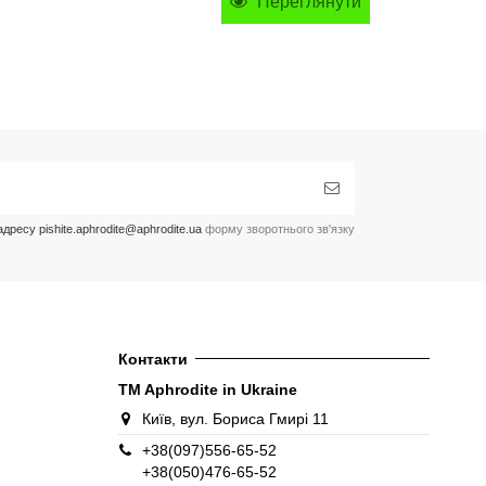
Переглянути
ресу pishite.aphrodite@aphrodite.ua
форму зворотнього зв'язку
Контакти
TM Aphrodite in Ukraine
Київ, вул. Бориса Гмирі 11
+38(097)556-65-52
+38(050)476-65-52