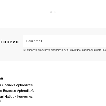
сі новин
Ви зможете скасувати підписку в будь-який час, написавши нам на ад
ії
 Обличчя Aphrodite®
я Волосся Aphrodite®
ові Набори Косметики
®