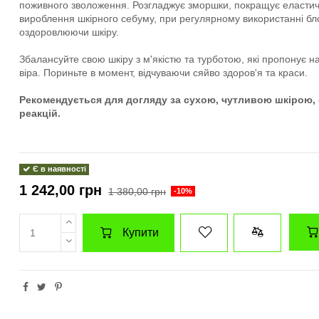
поживного зволоження. Розгладжує зморшки, покращує еластичн
вироблення шкірного себуму, при регулярному використанні бл
оздоровлюючи шкіру.
Збалансуйте свою шкіру з м'якістю та турботою, які пропонує н
віра. Пориньте в момент, відчуваючи сяйво здоров'я та краси.
Рекомендується для догляду за сухою, чутливою шкірою,
реакцій.
Є в наявності
1 242,00 грн
1 380,00 грн
-10%
Купити