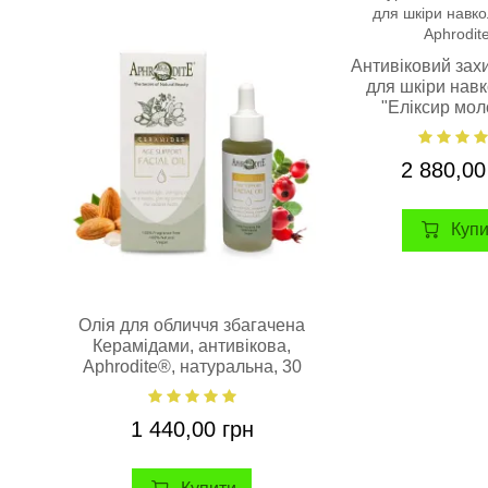
Антивіковий зах
для шкіри нав
"Еліксир мол
Aphrodite®, нат
30 мл
2 880,00
Куп
Олія для обличчя збагачена
Керамідами, антивікова,
Aphrodite®, натуральна, 30
мл
1 440,00 грн