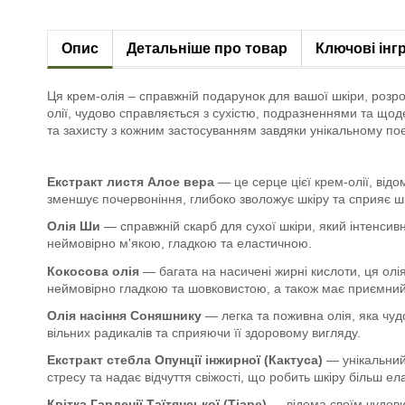
Опис
Детальніше про товар
Ключові інг
Ця крем-олія – справжній подарунок для вашої шкіри, розро
олії, чудово справляється з сухістю, подразненнями та щод
та захисту з кожним застосуванням завдяки унікальному поє
Екстракт листя Алое вера
— це серце цієї крем-олії, ві
зменшує почервоніння, глибоко зволожує шкіру та сприяє 
Олія Ши
— справжній скарб для сухої шкіри, який інтенсивн
неймовірно м'якою, гладкою та еластичною.
Кокосова олія
— багата на насичені жирні кислоти, ця олі
неймовірно гладкою та шовковистою, а також має приємний
Олія насіння Соняшнику
— легка та поживна олія, яка чуд
вільних радикалів та сприяючи її здоровому вигляду.
Екстракт стебла Опунції інжирної (Кактуса)
— унікальний 
стресу та надає відчуття свіжості, що робить шкіру більш е
Квітка Гарденії Таїтянської (Тіаре)
— відома своїм чудови