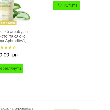
Купити
Розпродано
ючий скраб для
стої та сяючої
е
іла Aphrodite®,
Ap
льний, 200 мл
0,00 грн
ереглянути