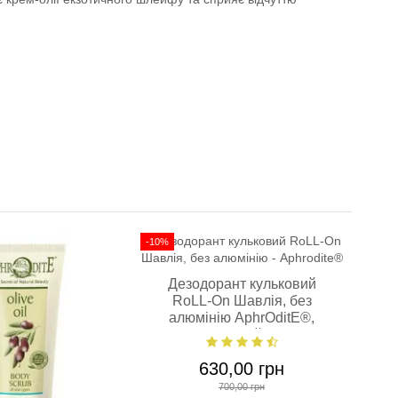
-10%
Дезодорант кульковий
RoLL-On Шавлія, без
алюмінію AphrOditE®,
натуральний 50 мл.
630,00 грн
700,00 грн