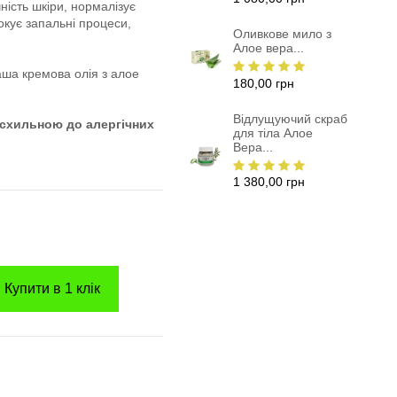
ість шкіри, нормалізує
окує запальні процеси,
Оливкове мило з
Алое вера...
аша кремова олія з алое
180,00 грн
Відлущуючий скраб
 схильною до алергічних
для тіла Алое
Вера...
1 380,00 грн
Купити в 1 клік