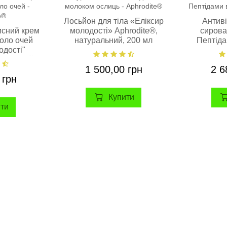
Лосьйон для тіла «Еліксир
Антиві
исний крем
молодості» Aphrodite®,
сирова
коло очей
натуральний, 200 мл
Пептіда
одості"
натур
уральний,
1 500,00 грн
2 6
 грн
Купити
ити