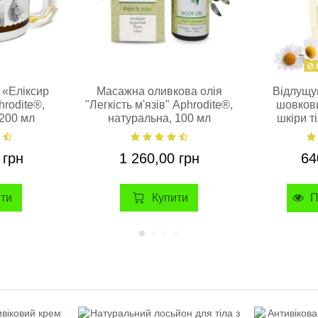
 «Еліксир
Масажна оливкова олія
Відлущу
rodite®,
"Легкість м'язів" Aphrodite®,
шовкови
 200 мл
натуральна, 100 мл
шкіри т
натура
 грн
1 260,00 грн
64
ити
Купити
П