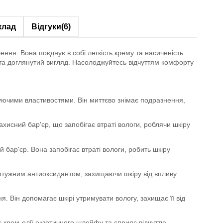
клад
Відгуки
(6)
ння. Вона поєднує в собі легкість крему та насиченість
ь та доглянутий вигляд. Насолоджуйтесь відчуттям комфорту
уючими властивостями. Він миттєво знімає подразнення,
хисний бар'єр, що запобігає втраті вологи, роблячи шкіру
бар'єр. Вона запобігає втраті вологи, робить шкіру
 потужним антиоксидантом, захищаючи шкіру від впливу
 Він допомагає шкірі утримувати вологу, захищає її від
 крем-олії екзотичного шлейфу та сприяє відчуттю