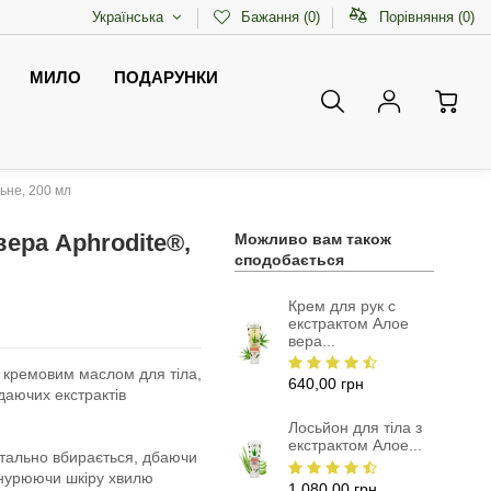
Українська
Бажання (
0
)
Порівняння (
0
)
МИЛО
ПОДАРУНКИ
ьне, 200 мл
вера Aphrodite®,
Можливо вам також
сподобається
Крем для рук с
екстрактом Алое
вера...
м кремовим маслом для тіла,
640,00 грн
даючих екстрактів
Лосьйон для тіла з
екстрактом Алое...
тально вбирається, дбаючи
занурюючи шкіру хвилю
1 080,00 грн