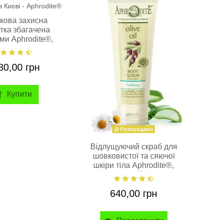
кова захисна
Л
тка збагачена
A
ми Aphrodite®,
альна, 30 мл
80,00 грн
Купити
Розпродано
Відлущуючий скраб для
шовковистої та сяючої
шкіри тіла Aphrodite®,
натуральний, 200 мл
640,00 грн