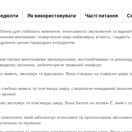
редієнти
Як використовувати
Часті питання
С
блена для глибокого живлення, інтенсивного зволоження та відновле
енними викликами, повертаючи шкірі неймовірну м'якість, гладкіст
днанню цінних природних інгредієнтів.
домий своїми винятковими зволожуючими, заспокійливими та регенер
швидкому загоєнню, забезпечуючи тривалий комфорт.
о живить, зволожує та відновлює. Воно створює на поверхні шкіри за
я глибоко живить та пом'якшує шкіру, створюючи невидимий захисний 
 аромат.
ово зволожує та пом'якшує шкіру. Вона багата на вітамін Е, який є
компонент, який забезпечує інтенсивне та пролонговане зволоження.
ластичною та пружною.
м ароматом та здатністю пом'якшувати та живити шкіру. Вона надає