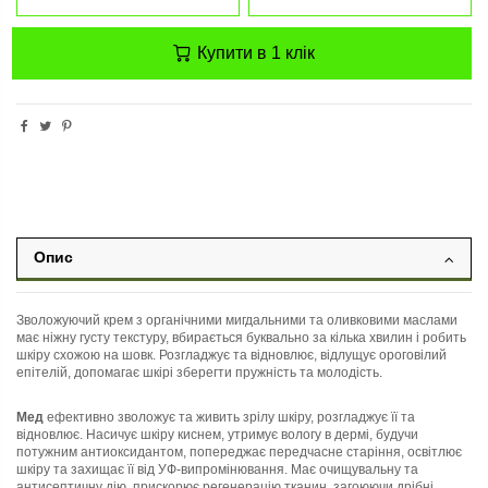
Купити в 1 клік
Опис
Зволожуючий крем з органічними мигдальними та оливковими маслами
має ніжну густу текстуру, вбирається буквально за кілька хвилин і робить
шкіру схожою на шовк. Розгладжує та відновлює, відлущує ороговілий
епітелій, допомагає шкірі зберегти пружність та молодість.
Мед
ефективно зволожує та живить зрілу шкіру, розгладжує її та
відновлює. Насичує шкіру киснем, утримує вологу в дермі, будучи
потужним антиоксидантом, попереджає передчасне старіння, освітлює
шкіру та захищає її від УФ-випромінювання. Має очищувальну та
антисептичну дію, прискорює регенерацію тканин, загоюючи дрібні