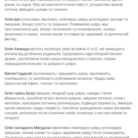
ранки та садна. Має антицелюлітні властивості: розщеплює жирові
клітини, виводить шлаки та токсини.
Олія Ши
інтенсивно зволожує, пом'якшує шкіру, розгладжує заломи та
зморшки, блокує сухість та лущення. Пожвавлює шкіру, має
протизапальну дію, блокує запалення та почервоніння, знижує
реактивність шкіри, загоює ранки та повертає здоровий та доглянутий
вигляд.
Олія Авокадо
містить необхідні шкірі вітаміни А та Е, які захищають
клітини від дії вільних радикалів, підтримують гідроліпідний баланс
дерми, запобігаючи появі ознак передчасного старіння, сприяє
покращенню кольору та щільності шкіри.
Квітки Гарденії
заспокоюють і зміцнюють шкіру, зволожують,
пом'якшують та запобігають руйнуванню колагену. Надає шкірі
бархатистий ефект, тонізує та заспокоює.
Олія горіха Кукуї
зміцнює ліпідний шар шкіри, швидко і легко
вбирається, запобігає втраті вологи шкірою, зміцнює клітинні стінки і
капіляри, прискорює клітинну регенерацію, підвищує пружність, зменшує
прояв зморшок, надає гладкість, запобігає ушкодженню шкіри активним
сонцем. регенерує після сонячних опіків, полегшує стан при екземі та
псоріазі.
Олія солодкого Мигдалю
ефективно пом'якшує шкіру, розгладжує
зморшки, загоює ранки та садна, відновлює шкіру після пошкоджень.
Заспокоює саму суху та роздратовану шкіру, при жирній та проблемній