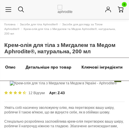
0
Головна
Засоби для тіла Aphrodite®
Засоби для догляду за Тілом
Aphrodite®
Крем-олія для тіла з Мигдалем та Медом Aphrodite®, натуральна,
200 мл
Крем-олія для тіла з Мигдалем та Медом
Aphrodite®, натуральна, 200 мл
Опис
Детальніше про товар
Ключові інгредієнти
12 Відгуки
Арт:
Z-43
Уявіть собі насичену зволожуючу олію, яка перетворює вашу шкіру,
роблячи її такою м'якою, що ви відчуєте себе, як в обіймах шовку.
Спеціально розроблена заспокійлива крем-олія перетворює вашу шкіру,
роблячи її напрочуд ніжною та гладкою. Збагачене антиоксидантами,