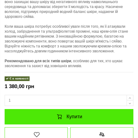
воно захищає вашу шкіру від негативного впливу навколишнього
середовища та допомагає зберегти її молодість та красу. Насичене
вологою, підтримує природний водний баланс шкіри, надаючи їй
здорового сяйва.
Коли ваша шкіра потребує особливої уваги після того, як її атакували
холод, забруднення та ультрафіолетові промені, наш крем-олія стане
вашим надійним рятівником. З інноваційною формулою, багатою на
зволожуючі компоненти, воно повертає вашій шкірі м'якість і сяйво.
Відчуйте ніжність та комфорт з нашим зволожуючим кремом-олією та
насолоджуйтесь довгим годинником інтенсивного зволоження.
Рекомендовано для всіх типів шкіри
, особливо для тих, хто шукає
зволоження та захист від зовнішніх впливів.
Є в наявності
1 380,00 грн
Купити