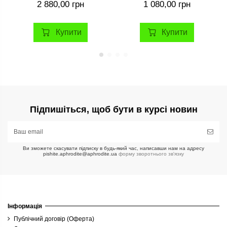
2 880,00 грн
1 080,00 грн
Купити
Купити
Підпишіться, щоб бути в курсі новин
Ви зможете скасувати підписку в будь-який час, написавши нам на адресу
pishite.aphrodite@aphrodite.ua
форму зворотнього зв'язку
Інформація
Публічний договір (Оферта)