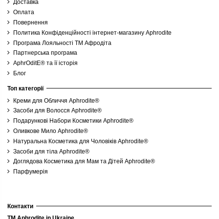
Доставка
Оплата
Повернення
Политика Конфіденційності інтернет-магазину Aphrodite
Програма Лояльності ТМ Афродіта
Партнерська програма
AphrOditE® та її історія
Блог
Топ категорії
Креми для Обличчя Aphrodite®
Засоби для Волосся Aphrodite®
Подарункові Набори Косметики Aphrodite®
Оливкове Мило Aphrodite®
Натуральна Косметика для Чоловіків Aphrodite®
Засоби для тіла Aphrodite®
Доглядова Косметика для Мам та Дітей Aphrodite®
Парфумерія
Контакти
TM Aphrodite in Ukraine