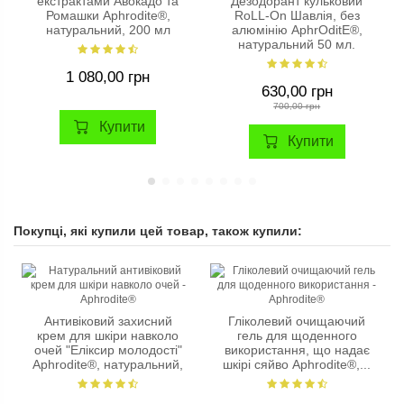
екстрактами Авокадо та
Дезодорант кульковий
Ромашки Aphrodite®,
RoLL-On Шавлія, без
натуральний, 200 мл
алюмінію AphrOditE®,
натуральний 50 мл.
1 080,00 грн
630,00 грн
700,00 грн
Купити
Купити
Покупці, які купили цей товар, також купили:
Антивіковий захисний
Гліколевий очищаючий
крем для шкіри навколо
гель для щоденного
очей "Еліксир молодості"
використання, що надає
Aphrodite®, натуральний,
шкірі сяйво Aphrodite®,...
30 мл