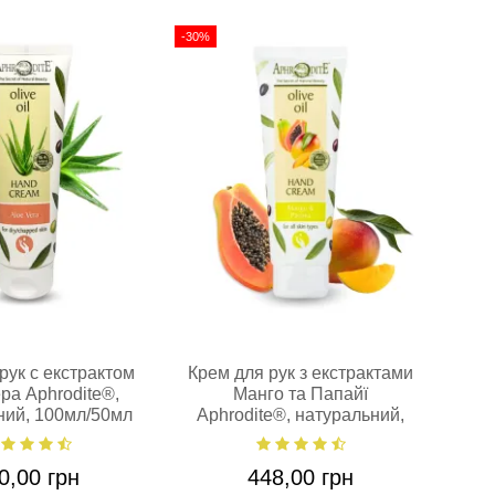
-30%
рук с екстрактом
Крем для рук з екстрактами
Осв
ра Aphrodite®,
Манго та Папайї
ний, 100мл/50мл
Aphrodite®, натуральний,
ві
100мл/50мл
0,00 грн
448,00 грн