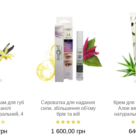
ам для губ
Сироватка для надання
Крем для 
анілі
сили, збільшення об'єму
Алое ве
ральний, 4
брів та вій
натураль
Aphrodite®,натуральна,12
мл
грн
1 600,00 грн
64