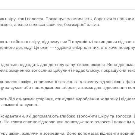
 як шкіру, так і волосся. Покращує еластичність, бореться із наявн
енькою, а ваше волосся сяючим, без жирної плівки.
ють глибоко в шкіру, підтримуючи її пружність і захищаючи від зне
нного догляду. Ця олія — чудовий вибір для тих, хто хоче поверну
ідеально підходить для догляду за чутливою шкірою. Вона допомаг
ияє зміцненню волосяних цибулин і надає блиску, покращуючи текс
новленні шкіри, сприяючи її загоєнню та захисту від зовнішніх фак
яду за сухою або пошкодженою шкірою, а також для відновлення вол
оротьбі з ознаками старіння, стимулює вироблення колагену і відновл
ламкості та сухості.
сидантами, які допомагають глибоко зволожити шкіру та волосся. 
м. Чіа також сприяє відновленню пошкодженого волосся і надає їм з
стуру шкіри, живлячи її зсередини. Воно допомагає відновити водний