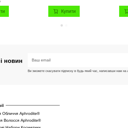
н
ити
Купити
сі новин
Ви зможете скасувати підписку в будь-який час, написавши нам на ад
ії
 Обличчя Aphrodite®
я Волосся Aphrodite®
ові Набори Косметики