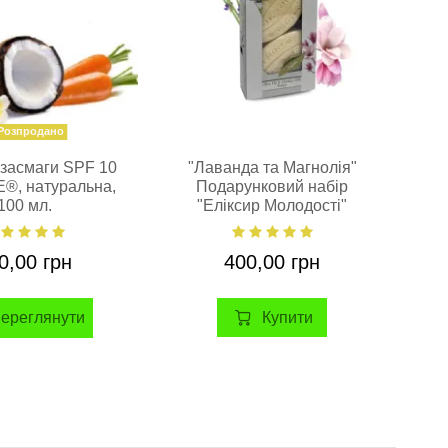
Розпродано
 засмаги SPF 10
"Лаванда та Магнолія"
E®, натуральна,
Подарунковий набір
Aph
100 мл.
"Еліксир Молодості"
15
Aphrodite®
0,00 грн
400,00 грн
Купити
ереглянути