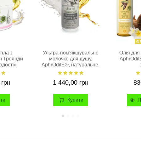
іла з
Ультра-пом'якшувальне
Олія для
ої Троянди
молочко для душу,
AphrOdit
одості»
AphrOditE®, натуральне,
туральне,
400 мл
л
 грн
1 440,00 грн
83
ити
Купити
П