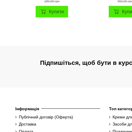
180,00 грн
460,00 гр
Купити
Куп
Підпишіться, щоб бути в кур
Інформація
Топ категор
Публічний договір (Оферта)
Креми для
Доставка
Засоби дл
Оплата
Подарунк