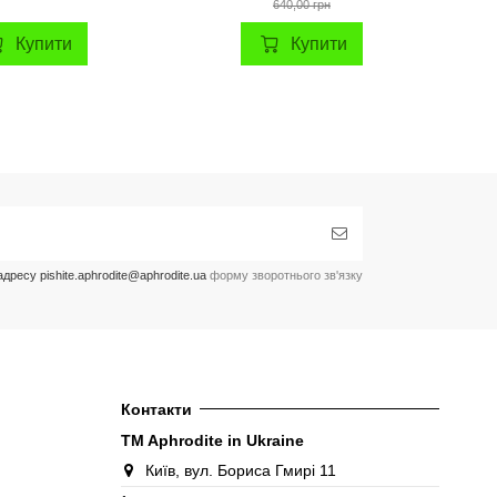
640,00 грн
Купити
Купити
ресу pishite.aphrodite@aphrodite.ua
форму зворотнього зв'язку
Контакти
TM Aphrodite in Ukraine
Київ, вул. Бориса Гмирі 11