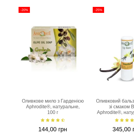
-20%
-25%
Оливкове мило з Гарденією
Оливковий бальз
Aphrodite®, натуральне,
зі смаком В
100 г
Aphrodite®, нату
г
144,00 грн
345,00 