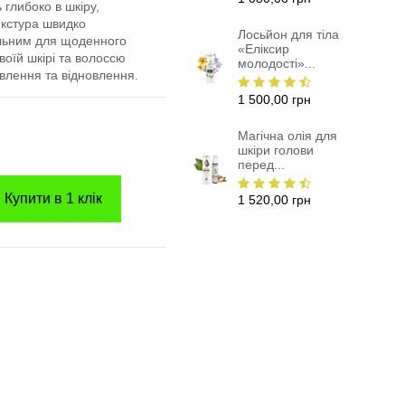
 глибоко в шкіру,
екстура швидко
Лосьйон для тіла
альним для щоденного
«Еліксир
воїй шкірі та волоссю
молодості»...
влення та відновлення.
1 500,00 грн
Магічна олія для
шкіри голови
перед...
Купити в 1 клік
1 520,00 грн