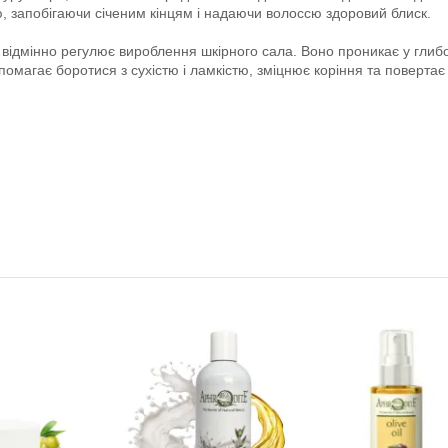
ію, запобігаючи січеним кінцям і надаючи волоссю здоровий блиск.
відмінно регулює вироблення шкірного сала. Воно проникає у глибо
помагає боротися з сухістю і ламкістю, зміцнює коріння та поверта