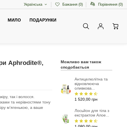
Українська
Бажання (
0
)
Порівняння (
0
)
МИЛО
ПОДАРУНКИ
ри Aphrodite®,
Можливо вам також
сподобається
Антицелюлітна та
вiдновлююча
оливкова...
іру, так і волосся.
1 520,00 грн
жками та нерівностями тону
кіру м'ягенькою, а ваше
Лосьйон для тіла з
екстрактом Алое...
1 080,00 грн