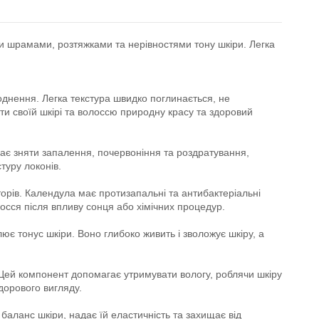
ими шрамами, розтяжками та нерівностями тону шкіри. Легка
воднення. Легка текстура швидко поглинається, не
ти своїй шкірі та волоссю природну красу та здоровий
ає зняти запалення, почервоніння та роздратування,
туру локонів.
торів. Календула має протизапальні та антибактеріальні
осся після впливу сонця або хімічних процедур.
ює тонус шкіри. Воно глибоко живить і зволожує шкіру, а
Цей компонент допомагає утримувати вологу, роблячи шкіру
дорового вигляду.
 баланс шкіри, надає їй еластичність та захищає від