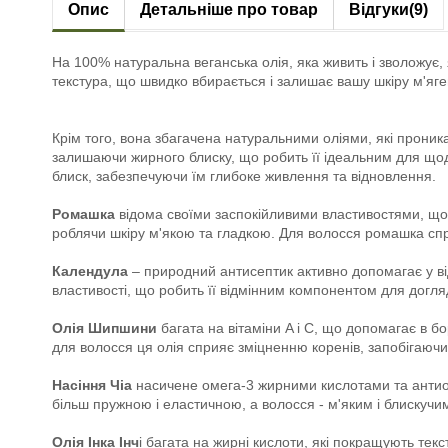
Опис
Детальніше про товар
Відгуки
(9)
На 100% натуральна веганська олія, яка живить і зволожує,
текстура, що швидко вбирається і залишає вашу шкіру м'яг
Крім того, вона збагачена натуральними оліями, які проника
залишаючи жирного блиску, що робить її ідеальним для щоде
блиск, забезпечуючи їм глибоке живлення та відновлення.
Ромашка
відома своїми заспокійливими властивостями, що 
роблячи шкіру м'якою та гладкою. Для волосся ромашка спр
Календула
– природний антисептик активно допомагає у від
властивості, що робить її відмінним компонентом для догл
Олія Шипшини
багата на вітаміни A і C, що допомагає в б
для волосся ця олія сприяє зміцненню коренів, запобігаючи 
Насіння Чіа
насичене омега-3 жирними кислотами та антиок
більш пружною і еластичною, а волосся - м'яким і блискучи
Олія Інка Інч
і багата на жирні кислоти, які покращують тек