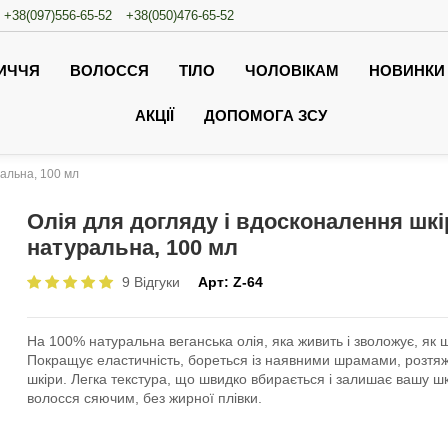
+38(097)556-65-52
+38(050)476-65-52
ИЧЧЯ
ВОЛОССЯ
ТІЛО
ЧОЛОВІКАМ
НОВИНКИ
АКЦІЇ
ДОПОМОГА ЗСУ
ральна, 100 мл
Олія для догляду і вдосконалення шкі
натуральна, 100 мл
9 Відгуки
Арт:
Z-64
На 100% натуральна веганська олія, яка живить і зволожує, як шк
Покращує еластичність, бореться із наявними шрамами, розтя
шкіри. Легка текстура, що швидко вбирається і залишає вашу ш
волосся сяючим, без жирної плівки.