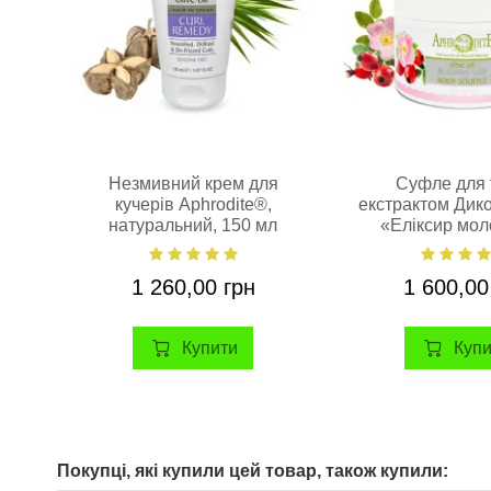
Незмивний крем для
Cуфле для т
кучерів Aphrodite®,
екстрактом Дик
натуральний, 150 мл
«Еліксир мол
Aphrodite®, на
200 м
1 260,00 грн
1 600,00
Купити
Куп
Покупці, які купили цей товар, також купили: