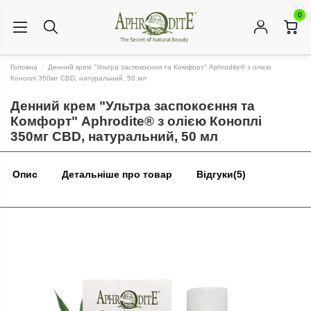
0
Головна
Денний крем "Ультра заспокоєння та Комфорт" Aphrodite® з олією
Коноплі 350мг CBD, натуральний, 50 мл
Денний крем "Ультра заспокоєння та
Комфорт" Aphrodite® з олією Коноплі
350мг CBD, натуральний, 50 мл
Опис
Детальніше про товар
Відгуки
(5)