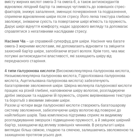
вмісту жирних кислот омега-3 та омега-6, а також антиоксидантів
відновлює ліпідний бар'єр та зменшує чутливість до зовнішніх стрес-
факторів, знижує запалення, зменшує почервоніння та подразнення,
сприяючи відновленню шкіри після стресу. Його легка текстура глибоко
зволожує, знімаючи сухість та повертаючи шкірі м'якість та пружність.
Дарує шкірі відчуття комфорту, надає здорового вигляду та допомагає
справлятися з негативними наслідками стресу.
Насіння Чіа
– це справжній суперфуд для шкіри. Насіння чиа багате
омега-3 жирними кислотами, які допомагають відновити та зміцнити
захисний бар'єр шкіри, запобігаючи втраті вологи. Крім того, чиа має
потужні антиоксидантні властивості, які захищають шкіру від
передчасного старіння.
4 типи гіалуронова кислоти
(Високомолекулярна гіалуронова кислота,
Низькомолекулярна гіалуронова кислота, Гідролізована гіалуронова
кислота, Ацетильована гіалуронова кислота) забезпечують
багаторівневе зволоження шкіри. Шкірна молекула гіалуронової кислоти
працює на різній глибині, наповнюючи шкіру вологою, розгладжуючи
дрібні зморшки та надаючи їй пружність, сприяє вирівнюванню текстури
та боротьбі з віковими змінами шкіри.
Разом ці чотири види гіалуронової кислоти створюють багатошарову
систему зволоження, забезпечуючи шкіру вологою від поверхні до
найглибших шарів. Така комплексна підтримка сприяє як видимому
розгладжуванню зморшок і підвищенню пружності, а й зміцнює шкірний
бар'єр, захищаючи від впливу зовнішніх чинників. В результаті шкіра
виглядає більш свіжою, гладкою та сяючою, залишаючись зволоженою та
захищеною протягом усього дня.