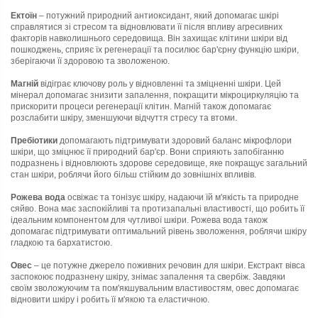
Ектоїн
– потужний природний антиоксидант, який допомагає шкірі
справлятися зі стресом та відновлювати її після впливу агресивних
факторів навколишнього середовища. Він захищає клітини шкіри від
пошкоджень, сприяє їх регенерації та посилює бар'єрну функцію шкіри,
зберігаючи її здоровою та зволоженою.
Магній
відіграє ключову роль у відновленні та зміцненні шкіри. Цей
мінерал допомагає знизити запалення, покращити мікроциркуляцію та
прискорити процеси регенерації клітин. Магній також допомагає
розслабити шкіру, зменшуючи відчуття стресу та втоми.
Пребіотики
допомагають підтримувати здоровий баланс мікрофлори
шкіри, що зміцнює її природний бар'єр. Вони сприяють запобіганню
подразнень і відновлюють здорове середовище, яке покращує загальний
стан шкіри, роблячи його більш стійким до зовнішніх впливів.
Рожева вода
освіжає та тонізує шкіру, надаючи їй м'якість та природне
сяйво. Вона має заспокійливі та протизапальні властивості, що робить її
ідеальним компонентом для чутливої ​​шкіри. Рожева вода також
допомагає підтримувати оптимальний рівень зволоження, роблячи шкіру
гладкою та бархатистою.
Овес
– це потужне джерело поживних речовин для шкіри. Екстракт вівса
заспокоює подразнену шкіру, знімає запалення та свербіж. Завдяки
своїм зволожуючим та пом'якшувальним властивостям, овес допомагає
відновити шкіру і робить її м'якою та еластичною.