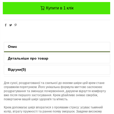
Купити в 1 клік
Опис
Детальніше про товар
Відгуки
(5)
Для сухої, роздратованої та схильної до екземи шкіри цей крем стане
справжнім порятунком. Його унікальна формула миттєво заспокоює
роздратування та зменшує почервоніння, даруючи відчуття комфорту
вже після першого застосування. Крем дбайливо знімає свербіж,
повертаючи вашій шкірі здоров'я та м'якість.
Крем допомагає шкірі впоратися з проявами стресу: усуває тьмяний
колір, втрату пружності та ранню появу зморшок. Завдяки високому