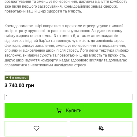
роздратування та зменшує почервоніння, даруючи відчуття комфорту
вже після першого застосування. Крем дбайливо знімає свербіж,
повертаючи вашій шкірі здоров'я та м'якість.
Крем допомагає шкірі впоратися з проявами стресу: усуває тьмяний
колір, втрату пружності та ранню появу зморшок. Завдяки високому
вмісту жирних кислот омега-3 та омега-6, а також антиоксидантів
відновлює ліпідний бар'єр та зменшує чутливість до зовнішніх стрес-
факторів, знижує запалення, зменшує почервоніння та подразнення,
сприяючи відновленню шкіри після стресу. Його легка текстура глибоко
зволожує, знімаючи сухість та повертаючи шкірі м'якість та пружність.
Дарує шкірі відчуття комфорту, надає здорового вигляду та допомагає
справлятися з негативними наслідками стресу.
Є в наявності
3 740,00 грн
Купити