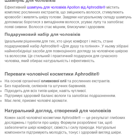
Шампунь для чоловіків
Ефективний
шампунь для чоловіків Apollon від Aphrodite®
містить
комплекс рослинних екстрактів, що зміцнюють волосся, стимулюють
кровообіг і живлять шкіру голови. Завдяки натуральному складу шампунь
допомагає боротися з випадінням волосся, усуває лупу та запобігає
появі сивини. Волосся стає міцним, блискучим і здоровим.
Подарунковий набір для чоловіків
Ідеальним рішенням для тих, хто цінує комфорт і якість, стане
подарунковий набір Aphrodite® «Для душу та гоління». У ньому зібрані
найнеобхідніші засоби для повноцінного догляду за чоловічою шкірою
та волоссям. Це стильний і практичний подарунок для сучасного
чоловіка, який обирає натуральність і ефективність.
Переваги чоловічої косметики Aphrodite®
На основі органічної
оливкової олії
та рослинних екстрактів.
Без парабенів, силіконів та штучних барвників.
Підходить для всіх типів шкіри, навіть чутливої.
Підтримує здоровий баланс вологи та запобігає подразненням.
Має легкі, приємні чоловічі аромати.
Натуральний догляд, створений для чоловіків
Кожен засіб чоловічої косметики Aphrodite® — це результат глибоких
досліджень і турботи про шкіру. Формули розроблені так, щоб
забезпечити шкірі комфорт, свіжість і силу природи. Натуральні
компоненти підтримують молодість, тонус і здоровий вигляд шкіри.