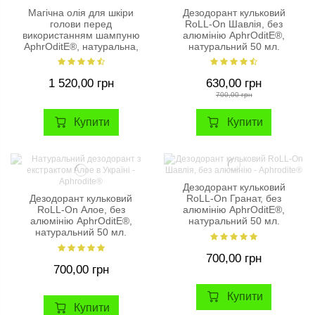
Магічна олія для шкіри
Дезодорант кульковий
голови перед
RoLL-On Шавлія, без
використанням шампуню
алюмінію AphrOditE®,
AphrOditE®, натуральна,
натуральний 50 мл.
100 мл.
1 520,00 грн
630,00 грн
700,00 грн
Купити
Купити
Дезодорант кульковий
Дезодорант кульковий
RoLL-On Гранат, без
RoLL-On Алое, без
алюмінію AphrOditE®,
алюмінію AphrOditE®,
натуральний 50 мл.
натуральний 50 мл.
700,00 грн
700,00 грн
Купити
Купити