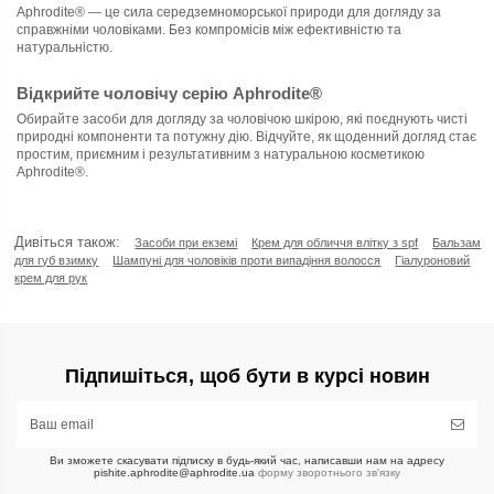
Aphrodite® — це сила середземноморської природи для догляду за
справжніми чоловіками. Без компромісів між ефективністю та
натуральністю.
Відкрийте чоловічу серію Aphrodite®
Обирайте засоби для догляду за чоловічою шкірою, які поєднують чисті
природні компоненти та потужну дію. Відчуйте, як щоденний догляд стає
простим, приємним і результативним з натуральною косметикою
Aphrodite®.
Дивіться також:
Засоби при екземі
Крем для обличчя влітку з spf
Бальзам
для губ взимку
Шампуні для чоловіків проти випадіння волосся
Гіалуроновий
крем для рук
Ціна
грн
грн
Підпишіться, щоб бути в курсі новин
Опції: Обсяг / Термін
100 мл
1
75 мл
1
Ви зможете скасувати підписку в будь-який час, написавши нам на адресу
pishite.aphrodite@aphrodite.ua
форму зворотнього зв'язку
Вік