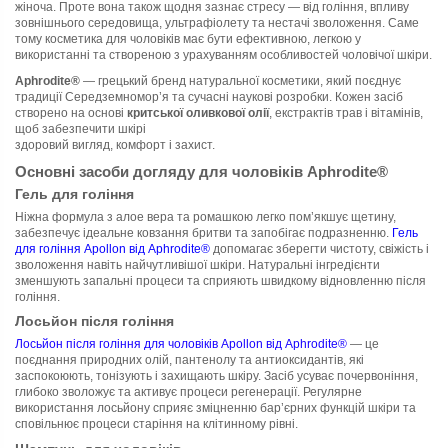
жіноча. Проте вона також щодня зазнає стресу — від гоління, впливу
зовнішнього середовища, ультрафіолету та нестачі зволоження. Саме
тому косметика для чоловіків має бути ефективною, легкою у
використанні та створеною з урахуванням особливостей чоловічої шкіри.
Aphrodite®
— грецький бренд натуральної косметики, який поєднує
традиції Середземномор’я та сучасні наукові розробки. Кожен засіб
створено на основі
критської оливкової олії
, екстрактів трав і вітамінів,
щоб забезпечити шкірі
здоровий вигляд, комфорт і захист.
Основні засоби догляду для чоловіків Aphrodite®
Гель для гоління
Ніжна формула з алое вера та ромашкою легко пом’якшує щетину,
забезпечує ідеальне ковзання бритви та запобігає подразненню.
Гель
для гоління Apollon від Aphrodite®
допомагає зберегти чистоту, свіжість і
зволоження навіть найчутливішої шкіри. Натуральні інгредієнти
зменшують запальні процеси та сприяють швидкому відновленню після
гоління.
Лосьйон після гоління
Лосьйон після гоління для чоловіків Apollon від Aphrodite®
— це
поєднання природних олій, пантенолу та антиоксидантів, які
заспокоюють, тонізують і захищають шкіру. Засіб усуває почервоніння,
глибоко зволожує та активує процеси регенерації. Регулярне
використання лосьйону сприяє зміцненню бар’єрних функцій шкіри та
сповільнює процеси старіння на клітинному рівні.