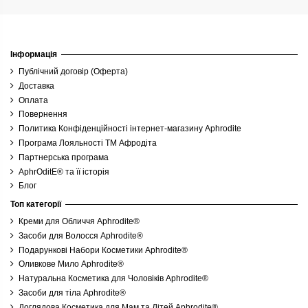
Тип шкіри
Стать
Інформація
Публічний договір (Оферта)
Доставка
Об'єм
Оплата
Повернення
Натуральність
Политика Конфіденційності інтернет-магазину Aphrodite
Програма Лояльності ТМ Афродіта
Діюча речовина
Партнерська програма
AphrOditE® та її історія
Основний компонент
Блог
Топ категорії
Призначення
Креми для Обличчя Aphrodite®
Засоби для Волосся Aphrodite®
Час застосування
Подарункові Набори Косметики Aphrodite®
Оливкове Мило Aphrodite®
Натуральна Косметика для Чоловіків Aphrodite®
Сезонність
Засоби для тіла Aphrodite®
Доглядова Косметика для Мам та Дітей Aphrodite®