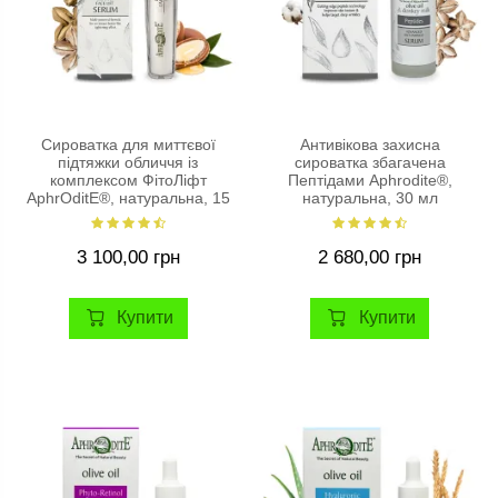
Сироватка для миттєвої
Антивікова захисна
підтяжки обличчя із
сироватка збагачена
комплексом ФітоЛіфт
Пептідами Aphrodite®,
AphrOditE®, натуральна, 15
натуральна, 30 мл
мл.
3 100,00 грн
2 680,00 грн
Купити
Купити