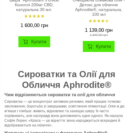
шкіра" Aphrodite® з олією
Очищаюча оливкова олія -
Коноплі 200мг CBD,
Детокс для обличчя
натуральна 30 мл.
Aphrodite®, натуральна,
100 мл
1 600,00 грн
1 139,00 грн
1 340,00 грн
Купити
Купити
Сироватки та Олії для
Обличчя Aphrodite®
Чим відрізняються сироватки та олії для обличчя
Сироватка — це концентрат активних речовин, який працює точково:
зволоження, боротьба зі зморшками, освітлення пігментації. Олія ж діє
м’якше і глибше: живить, відновлює та захищає шкіру. Їх часто
порівнюють, але насправді вони доповнюють одне одного. Як сказала
Софія Лорен: «Краса — це відчуття: вона народжується всередині й
відображається на обличчі».
Натуральні інгредієнти у формулах Aphrodite®