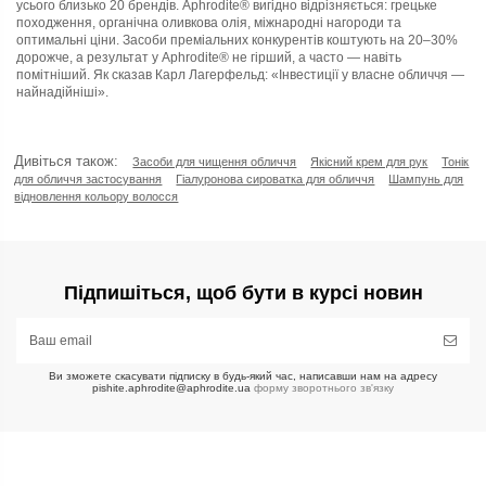
усього близько 20 брендів. Aphrodite® вигідно відрізняється: грецьке
походження, органічна оливкова олія, міжнародні нагороди та
оптимальні ціни. Засоби преміальних конкурентів коштують на 20–30%
дорожче, а результат у Aphrodite® не гірший, а часто — навіть
помітніший. Як сказав Карл Лагерфельд: «Інвестиції у власне обличчя —
найнадійніші».
Дивіться також:
Засоби для чищення обличчя
Якісний крем для рук
Тонік
для обличчя застосування
Гіалуронова сироватка для обличчя
Шампунь для
відновлення кольору волосся
Підпишіться, щоб бути в курсі новин
Ви зможете скасувати підписку в будь-який час, написавши нам на адресу
pishite.aphrodite@aphrodite.ua
форму зворотнього зв'язку