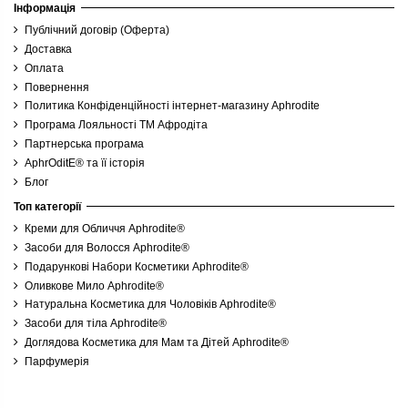
Інформація
Публічний договір (Оферта)
Доставка
Оплата
Повернення
Политика Конфіденційності інтернет-магазину Aphrodite
Програма Лояльності ТМ Афродіта
Партнерська програма
AphrOditE® та її історія
Блог
Топ категорії
Креми для Обличчя Aphrodite®
Засоби для Волосся Aphrodite®
Подарункові Набори Косметики Aphrodite®
Оливкове Мило Aphrodite®
Натуральна Косметика для Чоловіків Aphrodite®
Засоби для тіла Aphrodite®
Доглядова Косметика для Мам та Дітей Aphrodite®
Парфумерія