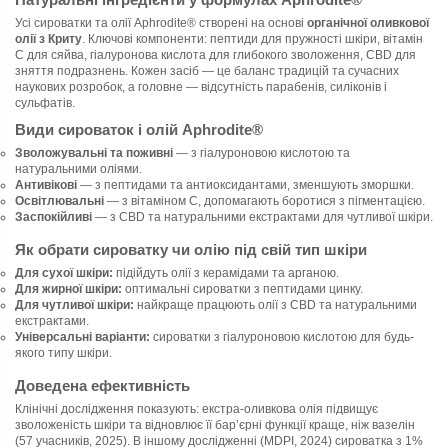
Усі сироватки та олії Aphrodite® створені на основі
органічної оливкової
олії з Криту
. Ключові компоненти: пептиди для пружності шкіри, вітамін
С для сяйва, гіалуронова кислота для глибокого зволоження, CBD для
зняття подразнень. Кожен засіб — це баланс традицій та сучасних
наукових розробок, а головне — відсутність парабенів, силіконів і
сульфатів.
Види сироваток і олій Aphrodite®
Зволожувальні та поживні
— з гіалуроновою кислотою та
натуральними оліями.
Антивікові
— з пептидами та антиоксидантами, зменшують зморшки.
Освітлювальні
— з вітаміном С, допомагають боротися з пігментацією.
Заспокійливі
— з CBD та натуральними екстрактами для чутливої шкіри.
Як обрати сироватку чи олію під свій тип шкіри
Для сухої шкіри:
підійдуть олії з керамідами та арганою.
Для жирної шкіри:
оптимальні сироватки з пептидами цинку.
Для чутливої шкіри:
найкраще працюють олії з CBD та натуральними
екстрактами.
Універсальні варіанти:
сироватки з гіалуроновою кислотою для будь-
якого типу шкіри.
Доведена ефективність
Клінічні дослідження показують: екстра-оливкова олія підвищує
зволоженість шкіри та відновлює її бар’єрні функції краще, ніж вазелін
(57 учасників, 2025). В іншому дослідженні (MDPI, 2024) сироватка з 1%