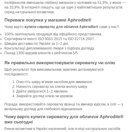
поліфенолів зменшила глибину зморшок у чоловіків на 51,9%, у жінок —
на 33,9%. В інтернеті пишуть, що це одні з найпомітніших результатів
серед натуральної косметики.
Переваги покупки у магазині Aphrodite®
Чому варто
купити сироватку для обличчя Aphrodite®
саме у нас?
100% оригінальна продукція від офіційного представника.
Сертифікати якості ISO 9001:2015 та ISO 22716:2007.
Швидка доставка по Україні за 1–2 дні.
Консультації дипломованого лікаря з підбору догляду.
Понад 1300 відгуків клієнтів з рейтингом 5/5.
Як правильно використовувати сироватку чи олію
Щоб результат був максимальним, важливо дотримуватися
послідовності:
Очистіть шкіру м’яким засобом для вмивання.
Нанесіть сироватку на злегка вологу шкіру.
Дайте увібратися 1–2 хвилини.
Закрийте догляд олією чи кремом.
Порада: використовуйте сироватку вранці та ввечері курсом, а олії — у
вечірньому догляді для глибокого відновлення.
Чому варто купити сироватку для обличчя Aphrodite®
вже сьогодні
Ринок косметики в Україні насичений, але в ніші натуральних засобів