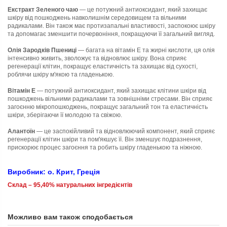
Екстракт Зеленого чаю
— це потужний антиоксидант, який захищає
шкіру від пошкоджень навколишнім середовищем та вільними
радикалами. Він також має протизапальні властивості, заспокоює шкіру
та допомагає зменшити почервоніння, покращуючи її загальний вигляд.
Олія Зародків Пшениці
— багата на вітамін Е та жирні кислоти, ця олія
інтенсивно живить, зволожує та відновлює шкіру. Вона сприяє
регенерації клітин, покращує еластичність та захищає від сухості,
роблячи шкіру м'якою та гладенькою.
Вітамін Е
— потужний антиоксидант, який захищає клітини шкіри від
пошкоджень вільними радикалами та зовнішніми стресами. Він сприяє
загоєнню мікропошкоджень, покращує загальний тон та еластичність
шкіри, зберігаючи її молодою та свіжою.
Алантоїн
— це заспокійливий та відновлюючий компонент, який сприяє
регенерації клітин шкіри та пом'якшує її. Він зменшує подразнення,
прискорює процес загоєння та робить шкіру гладенькою та ніжною.
Виробник: о. Крит, Греція
Склад
– 95,40% натуральних
інгредієнтів
Можливо вам також сподобається