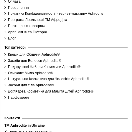
Оплата
Повернення
Политика Конфіденційності інтернет-магазину Aphrodite
2 680,00 грн
3 100,00 грн
Програма Лояльності ТМ Афродіта
Партнерська програма
AphrOditE® та її історія
Купити
Купити
Блог
Топ категорії
Креми для Обличчя Aphrodite®
Засоби для Волосся Aphrodite®
Подарункові Набори Косметики Aphrodite®
Оливкове Мило Aphrodite®
Натуральна Косметика для Чоловіків Aphrodite®
Засоби для тіла Aphrodite®
Доглядова Косметика для Мам та Дітей Aphrodite®
Парфумерія
Контакти
TM Aphrodite in Ukraine