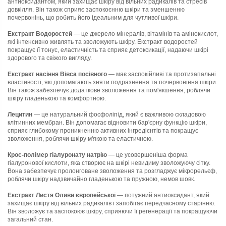
антиоксидантом, який захищає шкіру від вільних радикалів та стресів
довкілля. Він також сприяє заспокоєнню шкіри та зменшенню
почервонінь, що робить його ідеальним для чутливої шкіри.
Екстракт Водоростей
— це джерело мінералів, вітамінів та амінокислот,
які інтенсивно живлять та зволожують шкіру. Екстракт водоростей
покращує її тонус, еластичність та сприяє детоксикації, надаючи шкірі
здорового та свіжого вигляду.
Екстракт насіння Вівса посівного
— має заспокійливі та протизапальні
властивості, які допомагають зняти подразнення та почервоніння шкіри.
Він також забезпечує додаткове зволоження та пом'якшення, роблячи
шкіру гладенькою та комфортною.
Лецитин
— це натуральний фосфоліпід, який є важливою складовою
клітинних мембран. Він допомагає відновити бар'єрну функцію шкіри,
сприяє глибокому проникненню активних інгредієнтів та покращує
зволоження, роблячи шкіру м'якою та еластичною.
Крос-полімер гіалуронату натрію
— це усовершеніша форма
гіалуронової кислоти, яка створює на шкірі невидиму зволожуючу сітку.
Вона забезпечує пролонговане зволоження та розгладжує мікрорельєф,
роблячи шкіру надзвичайно гладенькою та пружною, немов шовк.
Екстракт Листя Оливи європейської
— потужний антиоксидант, який
захищає шкіру від вільних радикалів і запобігає передчасному старінню.
Він зволожує та заспокоює шкіру, сприяючи її регенерації та покращуючи
загальний стан.