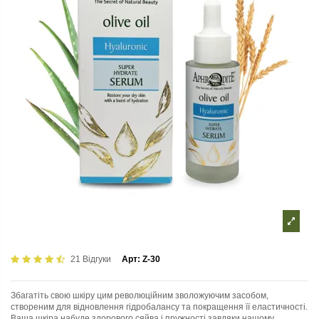
21 Відгуки
Арт:
Z-30
Збагатіть свою шкіру цим революційним зволожуючим засобом,
створеним для відновлення гідробалансу та покращення її еластичності.
Ваша шкіра набуде здорового сяйва і пружності завдяки нашому