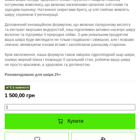
потужному комплексу, що включає ексклюзивні органічні олії оливи та
зародків пшениці. Натхненні секретами Криту, ці олії глибоко живлять
шкіру, сприяючи її регенерації.
Доповнений інноваційною формулою, що включає гіалуронову кислоту
та екстракт морських водоростей, наш підсилювач активно насичує шкіру
вологою та підтримує її природне сяйво. З цим унікальним продуктом
ваша шкіра буде виглядати не тільки гладкішою і свіжішою, але і яскраво
сяючою, мінімізуючи ознаки втоми і запобігаючи ранньому старінню.
Крім зволоження, наша формула також зміцнює гідроліпідний шар шкіри,
знижує жирний блиск і покращує її загальний стан, роблячи вашу шкіру
не просто красивою, а здоровою та доглянутою.
Рекомендовано для шкіри 25+
Є в наявності
1 500,00 грн
Купити