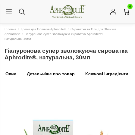
0
Головна
Креми для Обличчя Aphrodite®
Сироватки та Олії для Обличчя
Aphrodite®
Гіалуронова супер зволожуюча сироватка Aphrodite®,
натуральна, 30мл
Гіалуронова супер зволожуюча сироватка
Aphrodite®, натуральна, 30мл
Опис
Детальніше про товар
Ключові інгредієнти