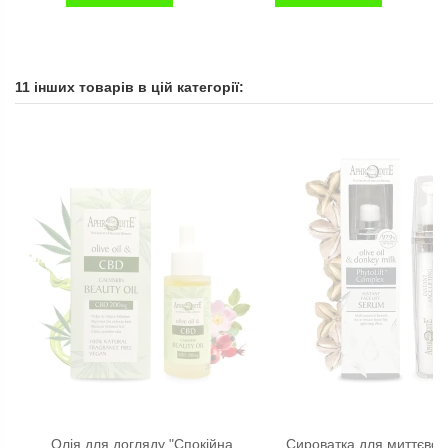
11 інших товарів в цій категорії:
Освітлюючий гель-крем
Антивікова захисна
для зони навколо очей з
сироватка збагачена
антивіковим ефектом та
Пептідами Aphrodite®,
вітаміном С Aphrodite®,...
натуральна, 30 мл
2 140,00 грн
2 680,00 грн
Олія для догляду "Спокійна
Сироватка для миттєвої 