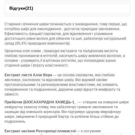
Відгуки
(21)
Старіння і в'янення шкіри починається з зневоднення, тому перше, що
потрібно шкірі для омолодження - достатнє природне зволоження.
Ефективність грецької сироватки, для відновлення і утримання
достатнього рівня вологи для обличчя та шиї, забезпечує натуральний
склад (95,4% природних компонентів).
Органічна олія оливи , природні екстракти та гіалуронова кислота
глибоко проникаючи в епітелій, насичують шкіру живлючою вологою, а
головне - утримують її в клітинах епітелію, що попереджає раннє
старіння шкіри і втрату еластичності.
Екстракт листя Алое Вера
— це основа сироватки, яка глибоко
зволожує, заспокоює та відновлює шкіру. Він відомий своїми
протизапальними та регенеруючими властивостями, які знімають
почервоніння та подразнення, даруючи шкірі відчуття комфорту та
свіжості.
Пребіотик (БІОСАХАРИДНА КАМЕДЬ-1_
— створює на поверхні шкіри
невідчутну захисну плівку, яка забезпечує тривале зволоження та
захищає від зовнішніх агресорів. Він підтримує здорову мікрофлору
шкіри, зміцнюючи її природний бар'єр та роблячи більш стійкою до
подразнень.
Екстракт насіння Розторопші плямистої
— є потужним