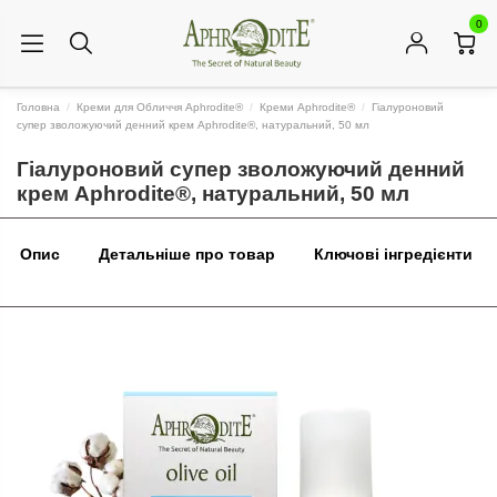
0
Головна
Креми для Обличчя Aphrodite®
Креми Aphrodite®
Гіалуроновий
супер зволожуючий денний крем Aphrodite®, натуральний, 50 мл
Гіалуроновий супер зволожуючий денний
крем Aphrodite®, натуральний, 50 мл
Опис
Детальніше про товар
Ключові інгредієнти