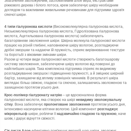
Збагачений зволожуючим, заспокійливим алое вера, екстрактами
ріжкового дерева і білого лотоса, крем забезпечує шкіру необхідним
доглядом та важливими живильними речовинами для підтримки здров'я
сяючої шкіри.
4 типи гіалуронова кислоти
(Високомолекулярна гіалуронова кислота,
Низькомолекулярна гіалуронова кислота, Гідролізована гіалуронова
кислота, Ацетильована гіалуронова кислота) забезпечують
багаторівневе зволоження шкіри. Шкірна молекула гіалуронової кислоти
працює на різній глибині, наповнюючи шкіру вологою, розгладжуючи
дрібні зморшки та надаючи їй пружність, сприяє вирівнюванню текстури
та боротьбі з віковими змінами шкіри.
Разом ці чотири види гіалуронової кислоти створюють багатошарову
систему зволоження, забезпечуючи шкіру вологою від поверхні до
найглибших шарів. Така комплексна підтримка сприяє як видимому
розгладжуванню зморшок і підвищенню пружності, а й зміцнює шкірний
бар'єр, захищаючи від впливу зовнішніх чинників. В результаті шкіра
виглядає більш свіжою, гладкою та сяючою, залишаючись зволоженою та
захищеною протягом усього дня.
Крос-полімер гіалуронату натрію
– це вдосконалена форма
гіалуронової кислоти, яка створює на шкірі
невидиму зволожувальну
сітку
. Вона забезпечує
пролонговане зволоження
протягом усього дня,
інтенсивно насичуючи клітини вологою. Цей компонент
розгладжує
мікрорельєф
шкіри, роблячи її
надзвичайно гладкою та пружною
, наче
шовк, і дарує відчуття свіжості.
Сік листя Алое
ефективно пом'якшує верхній шар шкіри, зволожує,