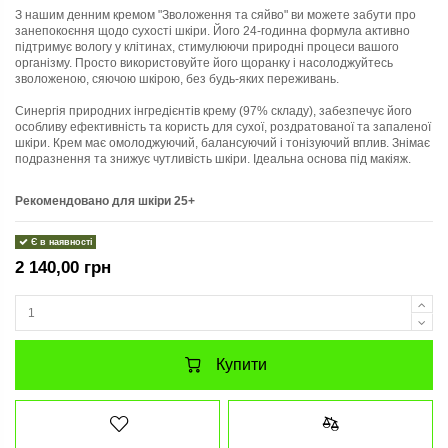
З нашим денним кремом "Зволоження та сяйво" ви можете забути про
занепокоєння щодо сухості шкіри. Його 24-годинна формула активно
підтримує вологу у клітинах, стимулюючи природні процеси вашого
організму. Просто використовуйте його щоранку і насолоджуйтесь
зволоженою, сяючою шкірою, без будь-яких переживань.
Синергія природних інгредієнтів крему (97% складу), забезпечує його
особливу ефективність та користь для сухої, роздратованої та запаленої
шкіри. Крем має омолоджуючий, балансуючий і тонізуючий вплив. Знімає
подразнення та знижує чутливість шкіри. Ідеальна основа під макіяж.
Рекомендовано для шкіри 25+
Є в наявності
2 140,00 грн
Купити