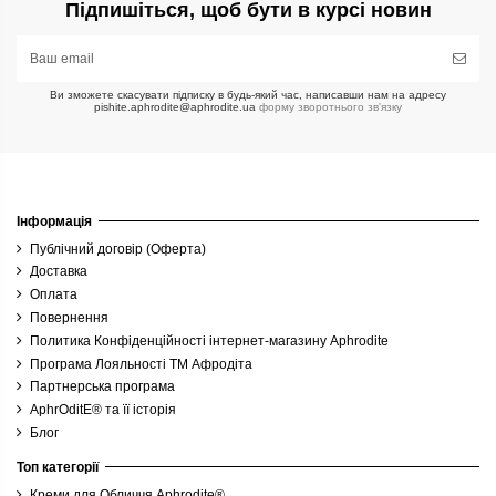
Підпишіться, щоб бути в курсі новин
Ви зможете скасувати підписку в будь-який час, написавши нам на адресу
pishite.aphrodite@aphrodite.ua
форму зворотнього зв'язку
Інформація
Публічний договір (Оферта)
Доставка
Оплата
Повернення
Политика Конфіденційності інтернет-магазину Aphrodite
Програма Лояльності ТМ Афродіта
Партнерська програма
AphrOditE® та її історія
Блог
Топ категорії
Креми для Обличчя Aphrodite®