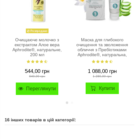
Розпродано
Очищаюче молочко з
Маска для глибокого
екстрактом Алое вера
очищення та зволоження
Aphrodite®, натуральне,
обличчя з Пребіотиками
200 мл
Aphrodite®, натуральна,
75мл
544,00 грн
1 088,00 грн
640,00 грн
1 280,00 грн
Купити
Переглянути
16 інших товарів в цій категорії: