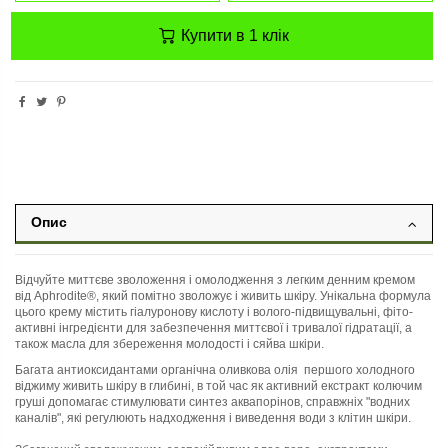
Купити в 1 клік
Опис
Відчуйте миттєве зволоження і омолодження з легким денним кремом
від Aphrodite®, який помітно зволожує і живить шкіру. Унікальна формула
цього крему містить гіалуронову кислоту і волого-підвищувальні, фіто-
активні інгредієнти для забезпечення миттєвої і тривалої гідратації, а
також масла для збереження молодості і сяйва шкіри.
Багата антиоксидантами органічна оливкова олія першого холодного
віджиму живить шкіру в глибині, в той час як активний екстракт колючим
груші допомагає стимулювати синтез аквапорінов, справжніх "водних
каналів", які регулюють надходження і виведення води з клітин шкіри.