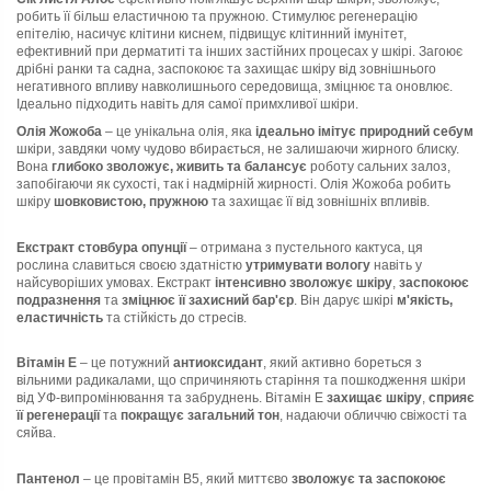
робить її більш еластичною та пружною. Стимулює регенерацію
епітелію, насичує клітини киснем, підвищує клітинний імунітет,
ефективний при дерматиті та інших застійних процесах у шкірі. Загоює
дрібні ранки та садна, заспокоює та захищає шкіру від зовнішнього
негативного впливу навколишнього середовища, зміцнює та оновлює.
Ідеально підходить навіть для самої примхливої шкіри.
Олія Жожоба
– це унікальна олія, яка
ідеально імітує природний себум
шкіри, завдяки чому чудово вбирається, не залишаючи жирного блиску.
Вона
глибоко зволожує, живить та балансує
роботу сальних залоз,
запобігаючи як сухості, так і надмірній жирності. Олія Жожоба робить
шкіру
шовковистою, пружною
та захищає її від зовнішніх впливів.
Екстракт стовбура опунції
– отримана з пустельного кактуса, ця
рослина славиться своєю здатністю
утримувати вологу
навіть у
найсуворіших умовах. Екстракт
інтенсивно зволожує шкіру
,
заспокоює
подразнення
та
зміцнює її захисний бар'єр
. Він дарує шкірі
м'якість,
еластичність
та стійкість до стресів.
Вітамін Е
– це потужний
антиоксидант
, який активно бореться з
вільними радикалами, що спричиняють старіння та пошкодження шкіри
від УФ-випромінювання та забруднень. Вітамін Е
захищає шкіру
,
сприяє
її регенерації
та
покращує загальний тон
, надаючи обличчю свіжості та
сяйва.
Пантенол
– це провітамін B5, який миттєво
зволожує та заспокоює