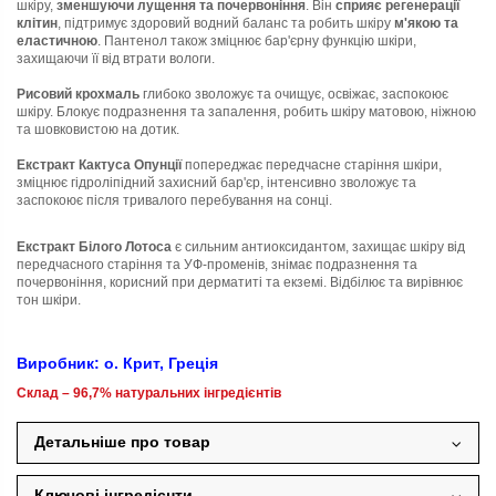
шкіру,
зменшуючи лущення та почервоніння
. Він
сприяє регенерації
клітин
, підтримує здоровий водний баланс та робить шкіру
м'якою та
еластичною
. Пантенол також зміцнює бар'єрну функцію шкіри,
захищаючи її від втрати вологи.
Рисовий крохмаль
глибоко зволожує та очищує, освіжає, заспокоює
шкіру. Блокує подразнення та запалення, робить шкіру матовою, ніжною
та шовковистою на дотик.
Екстракт Кактуса Опунції
попереджає передчасне старіння шкіри,
зміцнює гідроліпідний захисний бар'єр, інтенсивно зволожує та
заспокоює після тривалого перебування на сонці.
Екстракт Білого Лотоса
є сильним антиоксидантом, захищає шкіру від
передчасного старіння та УФ-променів, знімає подразнення та
почервоніння, корисний при дерматиті та екземі. Відбілює та вирівнює
тон шкіри.
Виробник: о. Крит, Греція
Склад
– 96,7% натуральних інгредієнтів
Детальніше про товар
Ключові інгредієнти