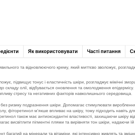
редієнти
Як використовувати
Часті питання
С
ивильного та відновлюючого крему, який миттєво зволожує, розгладж
ожує, підвищує тонус і еластичність шкіри, розгладжує мімічні змо
ть до складу олії, відбувається оновлення та омолодження епідермі
д впливу стресу та негативних факторів навколишнього середовища.
 без ризику подразнення шкіри. Допомагає стимулювати вироблення
олу, фіторетинол м'якше впливає на шкіру, тому підходить навіть дл
-ретинол також має антиоксидантні властивості, захищаючи шкіру в
гає висвітлити пігментні плями та вирівняти тон шкіри, надаючи їй
 багатий на мінерали та вітаміни, які інтенсивно живлять та зміцн