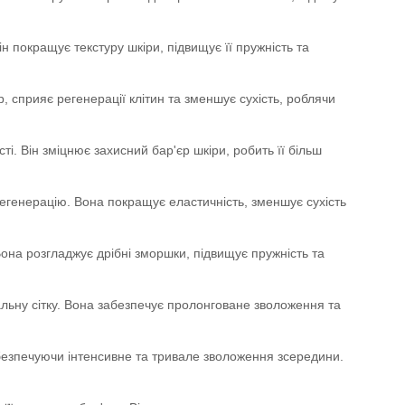
н покращує текстуру шкіри, підвищує її пружність та
, сприяє регенерації клітин та зменшує сухість, роблячи
. Він зміцнює захисний бар'єр шкіри, робить її більш
 регенерацію. Вона покращує еластичність, зменшує сухість
Вона розгладжує дрібні зморшки, підвищує пружність та
льну сітку. Вона забезпечує пролонговане зволоження та
безпечуючи інтенсивне та тривале зволоження зсередини.