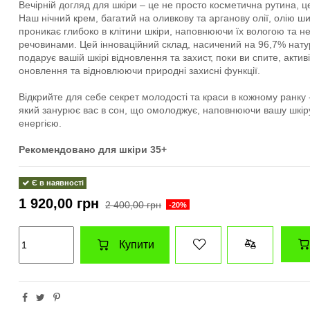
Вечірній догляд для шкіри – це не просто косметична рутина, це
Наш нічний крем, багатий на оливкову та арганову олії, олію ши
проникає глибоко в клітини шкіри, наповнюючи їх вологою та 
речовинами. Цей інноваційний склад, насичений на 96,7% нату
подарує вашій шкірі відновлення та захист, поки ви спите, активі
оновлення та відновлюючи природні захисні функції.
Відкрийте для себе секрет молодості та краси в кожному ранку
який занурює вас в сон, що омолоджує, наповнюючи вашу шкіру
енергією.
Рекомендовано для шкіри 35+
Є в наявності
1 920,00 грн
2 400,00 грн
-20%
Купити