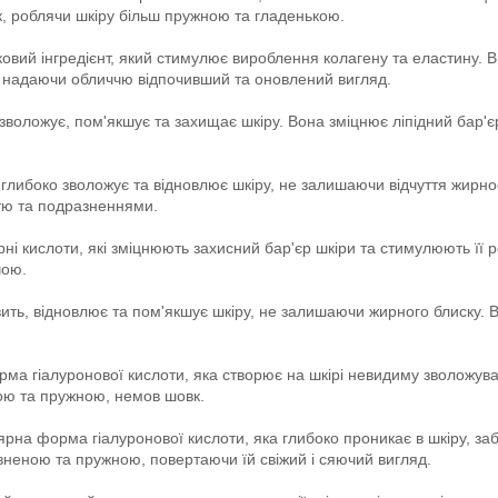
, роблячи шкіру більш пружною та гладенькою.
вий інгредієнт, який стимулює вироблення колагену та еластину. Ві
 надаючи обличчю відпочивший та оновлений вигляд.
воложує, пом'якшує та захищає шкіру. Вона зміцнює ліпідний бар'єр
ибоко зволожує та відновлює шкіру, не залишаючи відчуття жирності
стю та подразненнями.
рні кислоти, які зміцнюють захисний бар'єр шкіри та стимулюють її
чою.
вить, відновлює та пом'якшує шкіру, не залишаючи жирного блиску. 
а гіалуронової кислоти, яка створює на шкірі невидиму зволожува
ою та пружною, немов шовк.
на форма гіалуронової кислоти, яка глибоко проникає в шкіру, за
вненою та пружною, повертаючи їй свіжий і сяючий вигляд.