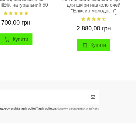
itE®, натуральний 50
для шкіри навколо очей
Купити
Купити
Купити
Переглянути
мл.
"Еліксир молодості"
Aphrodite®, натуральний, 30
700,00 грн
мл
2 880,00 грн
Купити
Купити
ресу pishite.aphrodite@aphrodite.ua
форму зворотнього зв'язку