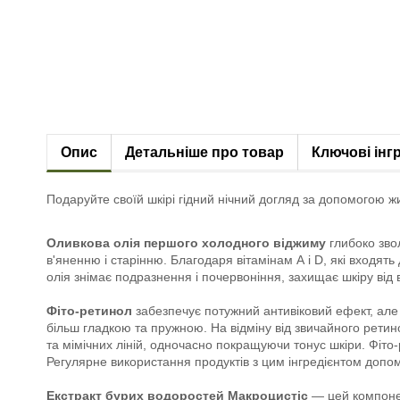
Опис
Детальніше про товар
Ключові інг
Подаруйте своїй шкірі гідний нічний догляд за допомогою ж
Оливкова олія першого холодного віджиму
глибоко звол
в'яненню і старінню. Благодаря вітамінам А і D, які входя
олія знімає подразнення і почервоніння, захищає шкіру ві
Фіто-ретинол
забезпечує потужний антивіковий ефект, але
більш гладкою та пружною. На відміну від звичайного ретин
та мімічних ліній, одночасно покращуючи тонус шкіри. Фіто
Регулярне використання продуктів з цим інгредієнтом допома
Екстракт бурих водоростей Макроцистіс
— цей компонент