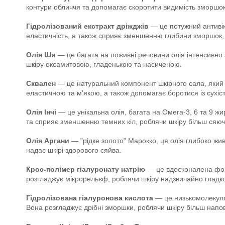
контури обличчя та допомагає скоротити видимість зморшок
Гідролізований екстракт дріжджів
— це потужний антивіко
еластичність, а також сприяє зменшенню глибини зморшок,
Олія Ши
— це багата на поживні речовини олія інтенсивно з
шкіру оксамитовою, гладенькою та насиченою.
Сквален
— це натуральний компонент шкірного сала, який гл
еластичною та м'якою, а також допомагає боротися із сухі
Олія Інчі
— це унікальна олія, багата на Омега-3, 6 та 9 жи
та сприяє зменшенню темних кіл, роблячи шкіру більш сяю
Олія Аргани
— "рідке золото" Марокко, ця олія глибоко жи
надає шкірі здорового сяйва.
Крос-полімер гіалуронату натрію
— це вдосконалена форм
розгладжує мікрорельєф, роблячи шкіру надзвичайно гладк
Гідролізована гіалуронова кислота
— це низькомолекуляр
Вона розгладжує дрібні зморшки, роблячи шкіру більш напо