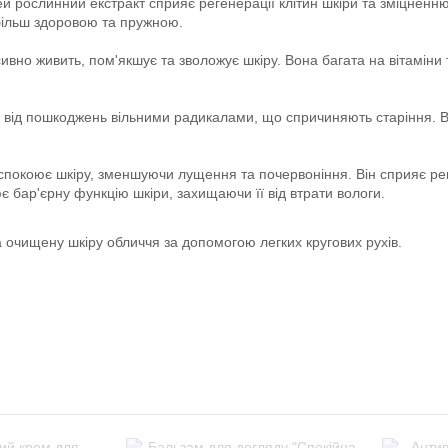
 рослинний екстракт сприяє регенерації клітин шкіри та зміцненню 
більш здоровою та пружною.
сивно живить, пом'якшує та зволожує шкіру. Вона багата на вітаміни 
 від пошкоджень вільними радикалами, що спричиняють старіння. 
спокоює шкіру, зменшуючи лущення та почервоніння. Він сприяє рег
 бар'єрну функцію шкіри, захищаючи її від втрати вологи.
а очищену шкіру обличчя за допомогою легких кругових рухів.