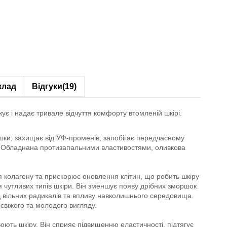
клад
Відгуки
(19)
ує і надає тривале відчуття комфорту втомленій шкірі.
ршки, захищає від УФ-променів, запобігає передчасному
су. Обладнана протизапальними властивостями, оливкова
 колагену та прискорює оновлення клітин, що робить шкіру
я чутливих типів шкіри. Він зменшує появу дрібних зморшок
ід вільних радикалів та впливу навколишнього середовища.
 свіжого та молодого вигляду.
юють шкіру. Він сприяє підвищенню еластичності, підтягує