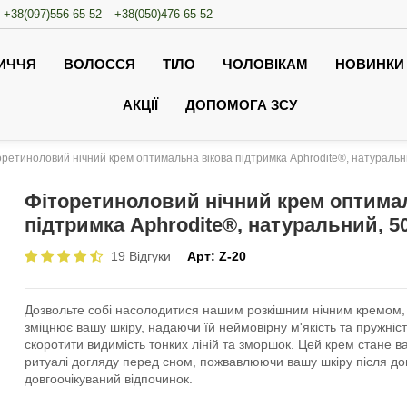
+38(097)556-65-52
+38(050)476-65-52
ИЧЧЯ
ВОЛОССЯ
ТІЛО
ЧОЛОВІКАМ
НОВИНКИ
АКЦІЇ
ДОПОМОГА ЗСУ
оретиноловий нічний крем оптимальна вікова підтримка Aphrodite®, натуральн
Фіторетиноловий нічний крем оптима
підтримка Aphrodite®, натуральний, 5
19 Відгуки
Арт:
Z-20
Дозвольте собі насолодитися нашим розкішним нічним кремом, 
зміцнює вашу шкіру, надаючи їй неймовірну м'якість та пружніс
скоротити видимість тонких ліній та зморшок. Цей крем стане
ритуалі догляду перед сном, пожвавлюючи вашу шкіру після до
довгоочікуваний відпочинок.