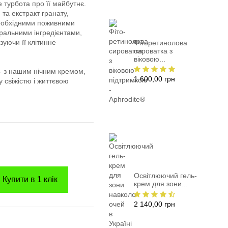
 турбота про її майбутнє.
 та екстракт гранату,
необхідними поживними
ральними інгредієнтами,
зуючи її клітинне
Фіторетинолова
сироватка з
віковою...
 - з нашим нічним кремом,
1 600,00 грн
 свіжістю і життєвою
Освітлюючий гель-
Купити в 1 клік
крем для зони...
2 140,00 грн