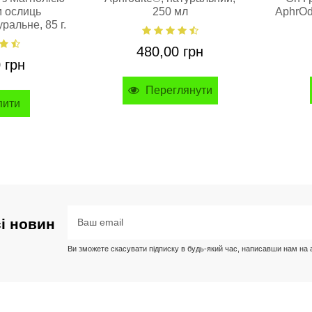
 грн
м ослиць
250 мл
AphrOd
Купити
Купити
ральне, 85 г.
пити
пити
480,00 грн
 грн
Переглянути
пити
дано
Шампунь від лупи
ьзам для губ
Aphrodite® з олією Коноплі
а Aphrodite®,
150мг CBD, натуральний,
ий, 4 г
300 мл.
сі новин
2 040,00 грн
Ви зможете скасувати підписку в будь-який час, написавши нам на ад
 грн
Купити
лянути