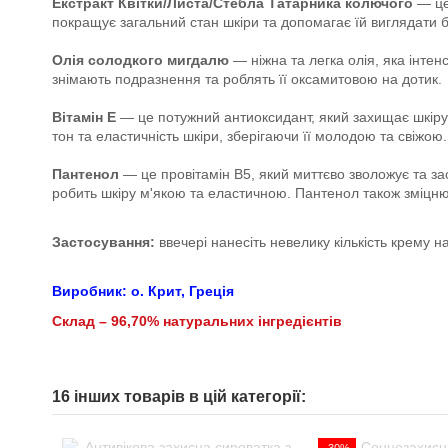
Екстракт Квітки/Листа/Стебла Татарника колючого
— цей
покращує загальний стан шкіри та допомагає їй виглядати 
Олія солодкого мигдалю
— ніжна та легка олія, яка інтен
знімають подразнення та роблять її оксамитовою на дотик.
Вітамін Е
— це потужний антиоксидант, який захищає шкіру
тон та еластичність шкіри, зберігаючи її молодою та свіжою.
Пантенол
— це провітамін B5, який миттєво зволожує та за
робить шкіру м'якою та еластичною. Пантенол також зміцнює
Застосування:
ввечері нанесіть невелику кількість крему н
Виробник: о. Крит, Греція
Склад
– 96,70% натуральних
інгредієнтів
16 інших товарів в цій категорії: