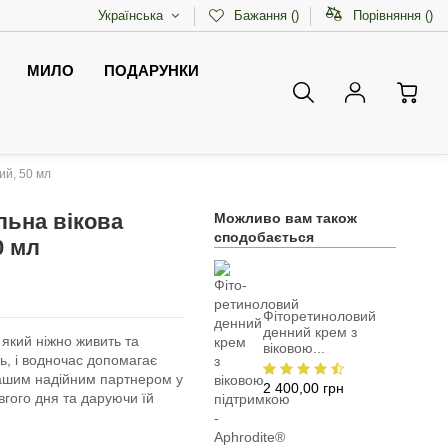
Українська
Бажання (
)
Порівняння (
)
МИЛО
ПОДАРУНКИ
ий, 50 мл
льна вікова
Можливо вам також
сподобається
0 мл
Фіторетиноловий
денний крем з
який ніжно живить та
віковою...
ть, і водночас допомагає
 вашим надійним партнером у
2 400,00 грн
вгого дня та даруючи їй