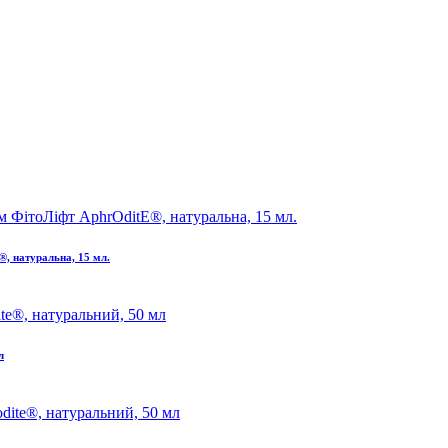
®, натуральна, 15 мл.
л