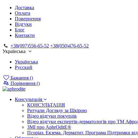
Доставка
Оплата
Повернення
Відгуки
Блог
Контакти
+38(097)556-65-52
+38(050)476-65-52
Українська
Українська
Русский
Бажання (
)
Порівняння (
)
Консультація
КОНСУЛЬТАЦІЯ
Ритуали Догляду за Шкірою
Відео відгуки покупців
Відео відгуки експертів-дерматологів про ТМ Афрод
ЗМІ про AphrOditE®
Псоріаз. Екзема. Дерматит. Програма Підтримки ві