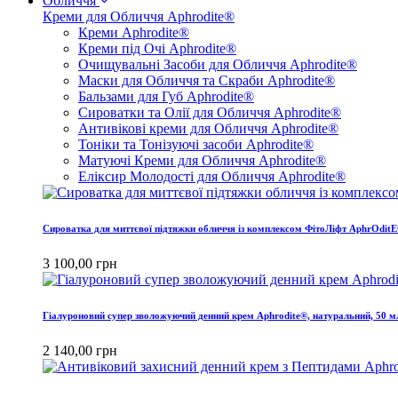
Обличчя
Креми для Обличчя Aphrodite®
Креми Aphrodite®
Креми під Очі Aphrodite®
Очищувальні Засоби для Обличчя Aphrodite®
Маски для Обличчя та Скраби Aphrodite®
Бальзами для Губ Aphrodite®
Сироватки та Олії для Обличчя Aphrodite®
Антивікові креми для Обличчя Aphrodite®
Тоніки та Тонізуючі засоби Aphrodite®
Матуючі Креми для Обличчя Aphrodite®
Еліксир Молодості для Обличчя Aphrodite®
Сироватка для миттєвої підтяжки обличчя із комплексом ФітоЛіфт AphrOditE
3 100,00 грн
Гіалуроновий супер зволожуючий денний крем Aphrodite®, натуральний, 50 м
2 140,00 грн