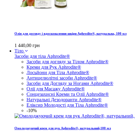
Олія для догляду і вдосконалення шкіри Aphrodite®, натуральна, 100 мл
1 440,00 грн
Тіло
Засоби для тіла Aphrodite®
Засоби для догляду за Тілом Aphrodite®
Креми для Рук Aphrodite®
Лосьйони для Тіла Aphrodite®
Антицелюлітні засоби Aphrodite®
Засоби для Догляду за Ногами Aphrodite®
Олії для Масажу Aphrodite®
Сонцезахисні Креми та Олії Aphrodite®
Натуральні Дезодоранти Aphrodite®
Еліксир Молодості для Тіла Aphrodite®
-10%
Омолоджуючий крем для рук Aphrodite®, натуральний,100 мл