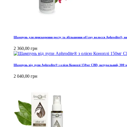
Шампунь для прискорення росту та збільшення об'єму волосся Aphrodite®, н
2 360,00 грн
Шампунь від лупи Aphrodite® з олією Коноплі 150мг CBD, натуральний, 300 
2 040,00 грн