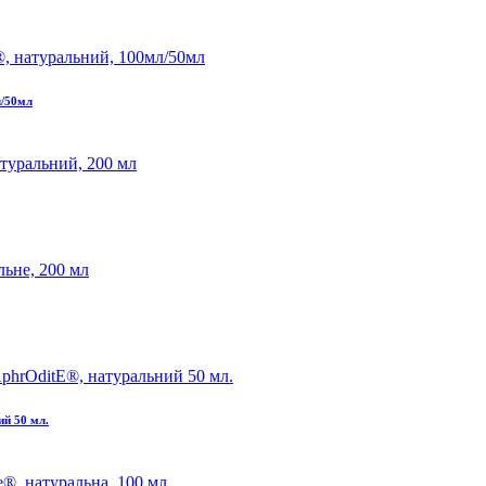
л/50мл
ий 50 мл.