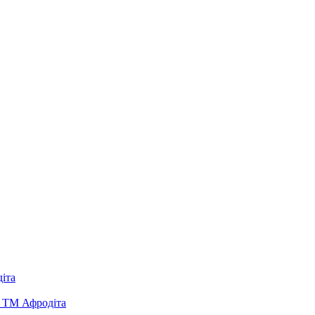
іта
д ТМ Афродіта