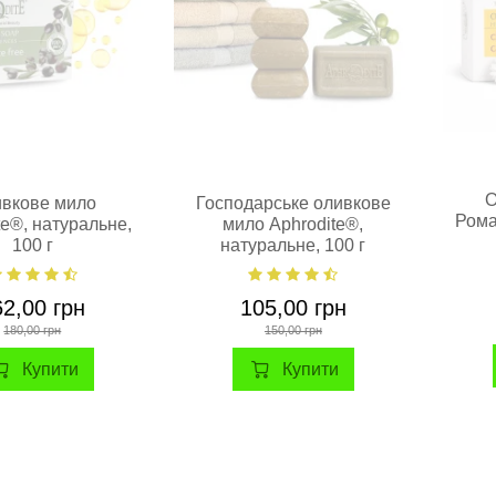
О
вкове мило
Господарське оливкове
Рома
te®, натуральне,
мило Aphrodite®,
100 г
натуральне, 100 г
н
62,00 грн
105,00 грн
180,00 грн
150,00 грн
Купити
Купити