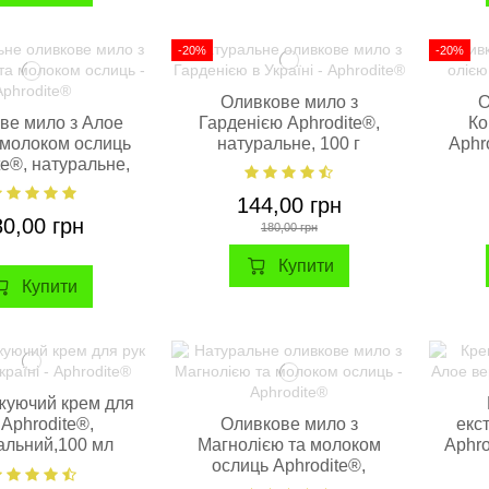
-20%
-20%
Оливкове мило з
О
ве мило з Алое
Гарденією Aphrodite®,
Ко
 молоком ослиць
натуральне, 100 г
Aphr
te®, натуральне,
85 г.
144,00 грн
80,00 грн
180,00 грн
Купити
Купити
уючий крем для
 Aphrodite®,
Оливкове мило з
екс
альний,100 мл
Магнолією та молоком
Aphro
ослиць Aphrodite®,
натуральне, 85 г.