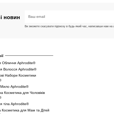
сі новин
Ви зможете скасувати підписку в будь-який час, написавши нам на ад
ії
 Обличчя Aphrodite®
я Волосся Aphrodite®
ові Набори Косметики
®
 Мило Aphrodite®
а Косметика для Чоловіків
®
я тіла Aphrodite®
 Косметика для Мам та Дітей