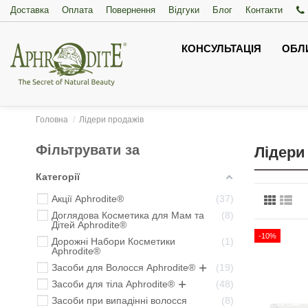
Доставка
Оплата
Повернення
Відгуки
Блог
Контакти
КОНСУЛЬТАЦІЯ
ОБЛ
Головна
Лідери продажів
Фільтрувати за
Лідери
Категорії
Акції Aphrodite®
37
Доглядова Косметика для Мам та
8
Дітей Aphrodite®
-10%
Дорожні Набори Косметики
1
Aphrodite®
Засоби для Волосся Aphrodite®
19
Засоби для тіла Aphrodite®
48
Засоби при випадінні волосся
8