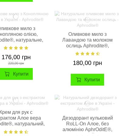
ливкове мило з
нопляною олією,
Оливкове мило з
odite®, натуральне,
Лавандою та молоком
100 г
ослиць Aphrodite®,
натуральне, 85 г.
176,00 грн
180,00 грн
220,00 грн
Купити
Купити
Крем для рук с
трактом Алое вера
Дезодорант кульковий
dite®, натуральний,
RoLL-On Алое, без
100мл/50мл
алюмінію AphrOditE®,
натуральний 50 мл.