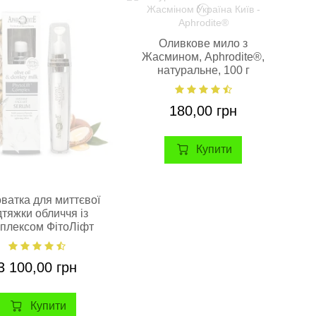
Оливкове мило з
Жасмином, Aphrodite®,
натуральне, 100 г
180,00 грн
Купити
ватка для миттєвої
дтяжки обличчя із
плексом ФітоЛіфт
OditE®, натуральна,
15 мл.
3 100,00 грн
Купити