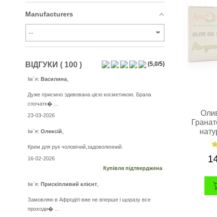
Manufacturers
ВІДГУКИ ( 100 )
(
5,0
/
5
)
,
Ім`я:
Василина
Дуже приємно здивована цією косметикою. Брала
спочатк� ...
Олив
23-03-2026
Гранат
,
нату
Ім`я:
Олексій
Крем для рук чоловічий,задоволенний.
1
16-02-2026
Купівля підтверджена
,
Ім`я:
Прискіпливий клієнт
Замовляю в Афродіті вже не вперше і щоразу все
проходи� ...