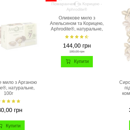
Оливкове мило з
Апельсином та Корицею,
Aphrodite®, натуральне,
100 г
144,00 грн
180,00 грн
Купити
 мило з Арганою
Сиро
te®, натуральне,
пі
100г
ком
Aphr
80,00 грн
Купити