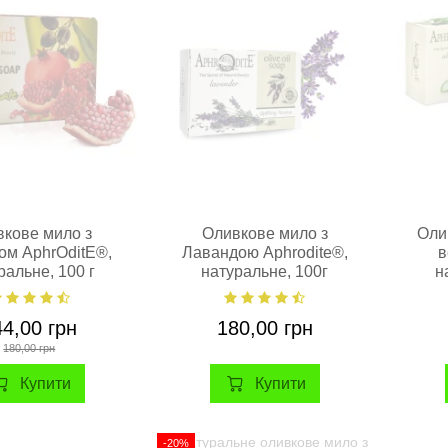
кове мило з
Оливкове мило з
Оли
ом AphrOditE®,
Лавандою Aphrodite®,
в
ральне, 100 г
натуральне, 100г
н
44,00 грн
180,00 грн
180,00 грн
Купити
Купити
-20%