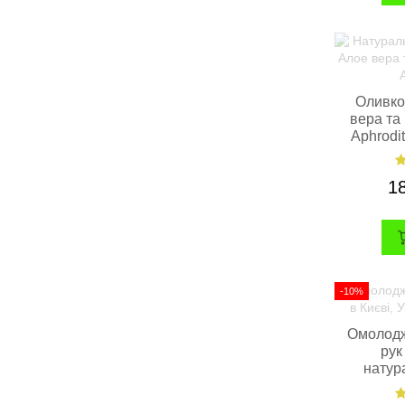
Оливко
вера та
Aphrodi
1
-10%
Омолодж
рук
натур