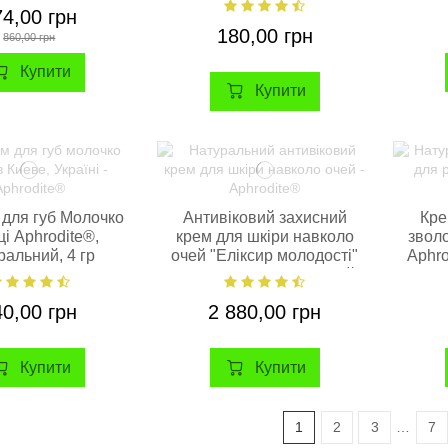
74,00 грн
180,00 грн
860,00 грн
Купити
Купити
 для губ Молочко
Антивіковий захисний
Кре
і Aphrodite®,
крем для шкіри навколо
звол
ральний, 4 гр
очей "Еліксир молодості"
Aphro
Aphrodite®, натуральний,
30 мл
40,00 грн
2 880,00 грн
Купити
Купити
1
2
3
…
7