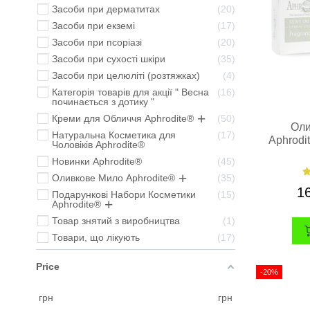
Засоби при дерматитах
20
Засоби при екземі
17
Засоби при псоріазі
20
Засоби при сухості шкіри
35
Засоби при целюліті (розтяжках)
4
Категорія товарів для акції " Весна
16
починається з дотику "
Креми для Обличчя Aphrodite®
50
Оли
Натуральна Косметика для
17
Aphrodi
Чоловіків Aphrodite®
Новинки Aphrodite®
45
Оливкове Мило Aphrodite®
35
1
Подарункові Набори Косметики
15
Aphrodite®
Товар знятий з виробництва
1
Товари, що лікують
17
Price
-20%
грн
грн