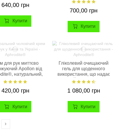
640,00 грн
700,00 грн
Купити
Купити
м для рук миттєво
Гліколевий очищаючий
ожуючий Apollon від
гель для щоденного
dite®, натуральний,
використання, що надає
75 мл.
шкірі сяйво Aphrodite®,...
420,00 грн
1 080,00 грн
Купити
Купити