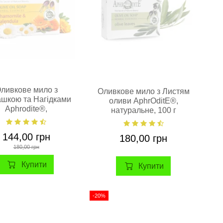
ливкове мило з
Оливкове мило з Листям
шкою та Нагідками
оливи AphrOditE®,
Aphrodite®,
натуральне, 100 г
атуральне,100 г
144,00 грн
180,00 грн
180,00 грн
Купити
Купити
-20%