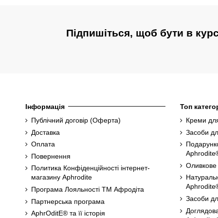
Підпишіться, щоб бути в кур
Інформація
Топ категор
Публічний договір (Оферта)
Креми для
Доставка
Засоби дл
Оплата
Подарунк
Aphrodite
Повернення
Оливкове
Политика Конфіденційності інтернет-
магазину Aphrodite
Натуральн
Aphrodite
Програма Лояльності ТМ Афродіта
Засоби дл
Партнерська програма
Доглядова
AphrOditE® та її історія