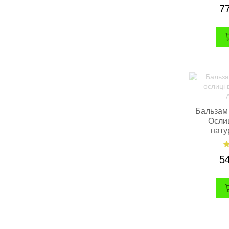
7
Бальзам
Ослиц
нату
5