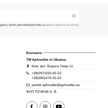
ресу pishite.aphrodite@aphrodite.ua
форму зворотнього зв'язку
Контакти
TM Aphrodite in Ukraine
Київ, вул. Бориса Гмирі 11
+38(097)556-65-52
+38(050)476-65-52
pishite.aphrodite@aphrodite.ua
ФОП ПУЧКОВ О. В.