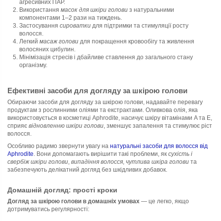
агресивних ПАР.
Використання
масок для шкіри голови
з натуральними
компонентами 1–2 рази на тиждень.
Застосування
сироватки
для підтримки та стимуляції росту
волосся.
Легкий
масаж голови
для покращення кровообігу та живлення
волосяних цибулин.
Мінімізація стресів і дбайливе ставлення до загального стану
організму.
Ефективні засоби для догляду за шкірою голови
Обираючи засоби для догляду за шкірою голови, надавайте перевагу
продуктам з рослинними оліями та екстрактами. Оливкова олія, яка
використовується в косметиці Aphrodite, насичує шкіру вітамінами A та E,
сприяє
відновленню шкіри голови
, зменшує запалення та стимулює ріст
волосся.
Особливо радимо звернути увагу на
натуральні засоби для волосся від
Aphrodite
. Вони допомагають вирішити такі проблеми, як
сухість і
свербіж шкіри голови
,
випадіння волосся
,
чутлива шкіра голови
та
забезпечують делікатний догляд без шкідливих добавок.
Домашній догляд: прості кроки
Догляд за шкірою голови в домашніх умовах
— це легко, якщо
дотримуватись регулярності: