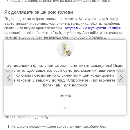
надмірна жирність шкіри вже на наступний день після миття.
Як доглядати за шкірою голови
Як доглядати за шкірою голови — залежить від типу шкіри та її стану.
Варто уникати агресивних компонентів, таких як сульфати, парабени,
силікони та штучні ароматизатори.
Натуральні безсульфатні шампуні
на основі органічної оливкової олії, як у бренду Aphrodite, м’яко очищає
та живить шкіру голови, не порушуючи її природного балансу.
Це ідеальний фінальний штрих після миття шампунем! Якщо
ви хочете, щоб ваше волосся було зволоженим, відновленим,
д
м,
сяючим і бездоганно слухняним – цей кондиціонер
,
обов'язковий у вашому догляді! Спробуйте, і ви забудете про
"погані дні" для волосся!
Тетяна
Основні принципи догляду:
Регулярне
очищення шкіри голови
м’якими засобами без