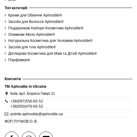
Топ категорії
Креми для Обличчя Aphrodite®
Засоби для Волосся Aphrodite®
Подарункові Набори Косметики Aphrodite®
Оливкове Мило Aphrodite®
Натуральна Косметика для Чоловіків Aphrodite®
Засоби для тіла Aphrodite®
Доглядова Косметика для Мам та Дітей Aphrodite®
Парфумерія
Контакти
TM Aphrodite in Ukraine
Київ, вул. Бориса Гмирі 11
+38(097)556-65-52
+38(050)476-65-52
pishite.aphrodite@aphrodite.ua
ФОП ПУЧКОВ О. В.