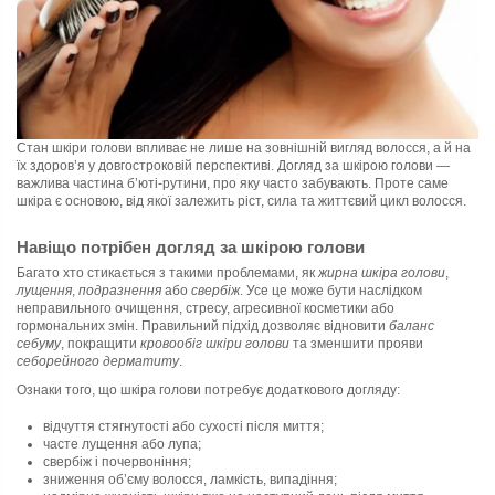
Стан шкіри голови впливає не лише на зовнішній вигляд волосся, а й на
їх здоров’я у довгостроковій перспективі. Догляд за шкірою голови —
важлива частина б’юті-рутини, про яку часто забувають. Проте саме
шкіра є основою, від якої залежить ріст, сила та життєвий цикл волосся.
Навіщо потрібен догляд за шкірою голови
Багато хто стикається з такими проблемами, як
жирна шкіра голови
,
лущення
,
подразнення
або
свербіж
. Усе це може бути наслідком
неправильного очищення, стресу, агресивної косметики або
гормональних змін. Правильний підхід дозволяє відновити
баланс
себуму
, покращити
кровообіг шкіри голови
та зменшити прояви
себорейного дерматиту
.
Ознаки того, що шкіра голови потребує додаткового догляду:
відчуття стягнутості або сухості після миття;
часте лущення або лупа;
свербіж і почервоніння;
зниження об’єму волосся, ламкість, випадіння;