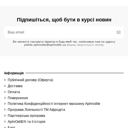
Підпишіться, щоб бути в курсі новин
Ви зможете скасувати підписку в будь-який час, написавши нам на адресу
pishite.aphrodite@aphrodite.ua
форму зворотнього зв'язку
Інформація
Публічний договір (Оферта)
Доставка
Оплата
Повернення
Политика Конфіденційності інтернет-магазину Aphrodite
Програма Лояльності ТМ Афродіта
Партнерська програма
AphrOditE® та її історія
Блог