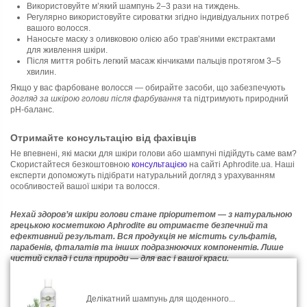
Використовуйте м’який шампунь 2–3 рази на тиждень.
Регулярно використовуйте сироватки згідно індивідуальних потреб
вашого волосся.
Наносьте маску з оливковою олією або трав’яними екстрактами
для живлення шкіри.
Після миття робіть легкий масаж кінчиками пальців протягом 3–5
хвилин.
Якщо у вас фарбоване волосся — обирайте засоби, що забезпечують
догляд за шкірою голови після фарбування
та підтримують природний
pH-баланс.
Отримайте консультацію від фахівців
Не впевнені, які маски для шкіри голови або шампуні підійдуть саме вам?
Скористайтеся безкоштовною
консультацією
на сайті Aphrodite.ua. Наші
експерти допоможуть підібрати натуральний догляд з урахуванням
особливостей вашої шкіри та волосся.
Нехай здоров’я шкіри голови стане пріоритетом — з натуральною
грецькою косметикою Aphrodite ви отримаєте безпечний та
ефективний результат. Вся продукція не містить сульфатів,
парабенів, фталатів та інших подразнюючих компонентів. Лише
чистий склад і сила природи — для вас і вашої краси.
Делікатний шампунь для щоденного...