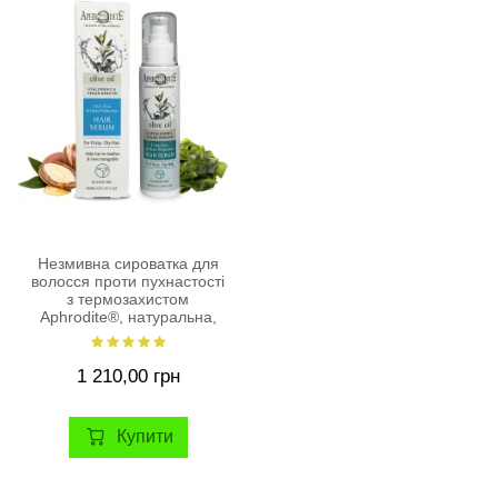
Незмивна сироватка для
волосся проти пухнастості
з термозахистом
Aphrodite®, натуральна,
100 мл
1 210,00 грн
Купити