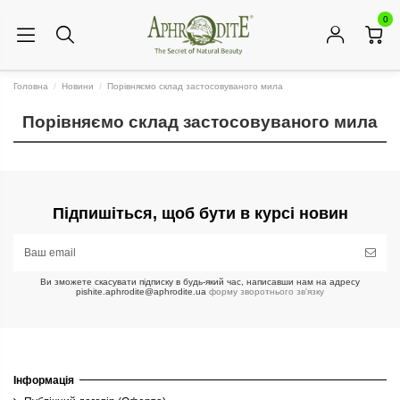
0
Головна
Новини
Порівняємо склад застосовуваного мила
Порівняємо склад застосовуваного мила
Підпишіться, щоб бути в курсі новин
Ви зможете скасувати підписку в будь-який час, написавши нам на адресу
pishite.aphrodite@aphrodite.ua
форму зворотнього зв'язку
Інформація