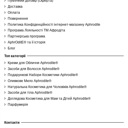
Публічний договір (Оферта)
Доставка
Оплата
Повернення
Политика Конфіденційності інтернет-магазину Aphrodite
Програма Лояльності ТМ Афродіта
Партнерська програма
AphrOditE® та її історія
Блог
Топ категорії
Креми для Обличчя Aphrodite®
Засоби для Волосся Aphrodite®
Подарункові Набори Косметики Aphrodite®
Оливкове Мило Aphrodite®
Натуральна Косметика для Чоловіків Aphrodite®
Засоби для тіла Aphrodite®
Доглядова Косметика для Мам та Дітей Aphrodite®
Парфумерія
Контакти