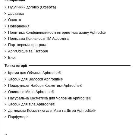
Публічний договір (Оферта)
Доставка
Оплата
Повернення
Политика Конфіденційності інтернет-магазину Aphrodite
Програма Лояльності ТМ Афродіта
Партнерська програма
AphrOditE® та її історія
Блог
Топ категорії
Креми для Обличчя Aphrodite®
Засоби для Волосся Aphrodite®
Подарункові Набори Косметики Aphrodite®
Оливкове Мило Aphrodite®
Натуральна Косметика для Чоловіків Aphrodite®
Засоби для тіла Aphrodite®
Доглядова Косметика для Мам та Дітей Aphrodite®
Парфумерія