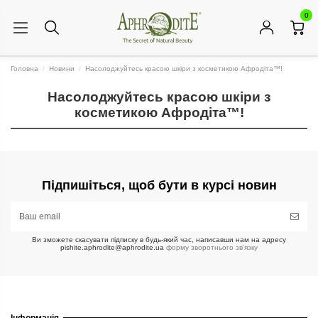
0
Головна
Новини
Насолоджуйтесь красою шкіри з косметикою Афродіта™!
Насолоджуйтесь красою шкіри з
косметикою Афродіта™!
Підпишіться, щоб бути в курсі новин
Ви зможете скасувати підписку в будь-який час, написавши нам на адресу
pishite.aphrodite@aphrodite.ua
форму зворотнього зв'язку
Інформація