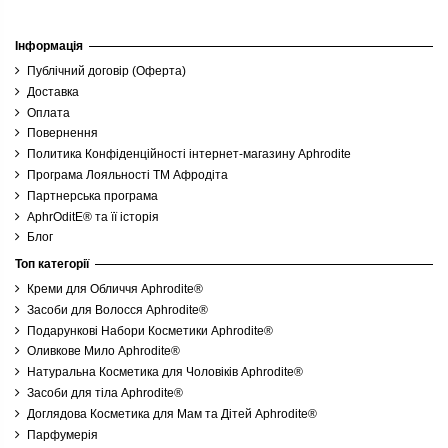
Інформація
Публічний договір (Оферта)
Доставка
Оплата
Повернення
Политика Конфіденційності інтернет-магазину Aphrodite
Програма Лояльності ТМ Афродіта
Партнерська програма
AphrOditE® та її історія
Блог
Топ категорії
Креми для Обличчя Aphrodite®
Засоби для Волосся Aphrodite®
Подарункові Набори Косметики Aphrodite®
Оливкове Мило Aphrodite®
Натуральна Косметика для Чоловіків Aphrodite®
Засоби для тіла Aphrodite®
Доглядова Косметика для Мам та Дітей Aphrodite®
Парфумерія