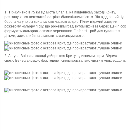
1. Приблизно в 75 км від міста Chania, на південному заході Криту,
розташувався
невеликий острів з білосніжним піском. Він відділений від
берега лагуною з кришталево чистою водою.
П
ляж
відомий завдяки
рожевому кольору піску, що
рожевим
градієнтом вкриває берег. Цей пісок
формують кольорові осколки черепашок. Elafonisi
-
рай для купання з
дітьми, адже глибина становить максимум метр.
2. Лагуна Balos на заході узбережжя Криту є дивним місцем. Відома
своєю Венеціансько
ю
фортецею і синім кристально чистим мілководдям.