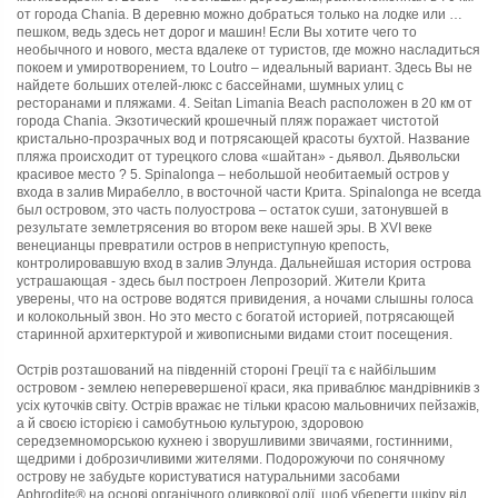
Острів розташований на південній стороні Греції та є найбільшим
островом - землею непереверше
ної
краси, яка приваблює мандрівників з
усіх куточків світу. Острів вражає не тільки красою мальовничих пейзажів,
а й своєю історією і самобутньою культурою, здорово
ю
середземноморсько
ю
кухнею і зворушливими звичаями, гостинними,
щедрими і доброзичливими жителями. Подорожуючи по сонячному
острову не забудьте користуватися натуральними засобами
Aphrodite® на основі органічного оливкової олії, щоб уберегти шкіру від