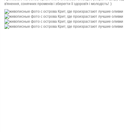
в'янення, сонячних променів і зберегти її здоров'я і молодість! :)