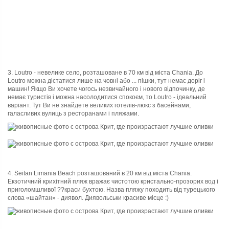
3. Loutro - невелике село, розташоване в 70 км від міста Chania.
До
Loutro можна дістатися лише на човні або ... пішки, тут немає доріг і
машин! Якщо Ви хочете чогось незвичайного і нового
відпочинку
, де
немає туристів і можна насолодитися спокоєм, то Loutro - ідеальний
варіант. Тут Ви не знайдете великих готелів-люкс з басейнами,
галасливих вулиць з ресторанами і пляжами.
4. Seitan Limania Beach розташований в 20 км від міста Chania.
Екзотичний крихітний пляж вражає чистотою кристально-прозорих вод і
приголомшливої ??краси бухтою. Назва пляжу походить від турецького
слова «шайтан» - диявол. Диявольськи красиве місце :)