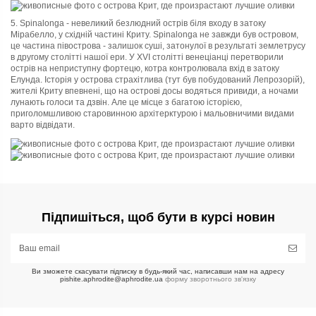
5. Spinalonga - невеликий безлюдний острів біля входу в затоку
Мірабелло, у східній частині Криту. Spinalonga не завжди був островом,
це частина півострова - залишок суші, затонулої в результаті землетрусу
в другому столітті нашої ери. У XVI столітті венеціанці перетворили
острів на неприступну фортецю, котра контролювала вхід в затоку
Елунда. Історія у острова страхітлива (тут був побудований Лепрозорій),
жителі Криту впевнені, що на острові досы водяться привиди, а ночами
лунають голос
и та
дзвін. Але це місце з багатою історією,
приголомшливою старовинно
ю
архітерктуро
ю
і мальовничими видами
варто відвідати
.
Підпишіться, щоб бути в курсі новин
Ви зможете скасувати підписку в будь-який час, написавши нам на адресу
pishite.aphrodite@aphrodite.ua
форму зворотнього зв'язку