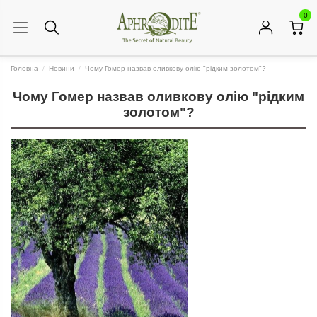
0
Головна
Новини
Чому Гомер назвав оливкову олію "рідким золотом"?
Чому Гомер назвав оливкову олію "рідким
золотом"?