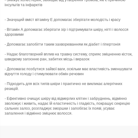
- Знижує холестерин, захищає від утворення тромбів, які є причиною
інсультів та інфарктів
- Значущий вміст вітаміну Е допомагає зберігати молодість і красу
- Вітамін А допомагає зберігати зір і підтримувати шкіру, нігті і волосся
здоровими
- Допомагає запобігти таким захворюванням як діабет і гіпертонія
- Надає благотворний вплив на травну систему, сприяє зміцненню кісток,
швидкому загоєнню ран, забитих місць і виразок
- Допомагає позбутися зайвої ваги, оскільки має властивість зменшувати
відчуття голоду і стимулювати обмін речовин
- Підходить для всіх типів шкіри і практично не викликає алергічних
реакцій.
- Ефективно очищує шкіру від відмерлих клітин і забруднень, відмінно
зволожує і живить, надає їй еластичність і гладкість, покращує секрецію
сальних залоз, розгладжує зморшки і запобігає їх появі, усуває
запалення і відмінно зміцнює волосся.