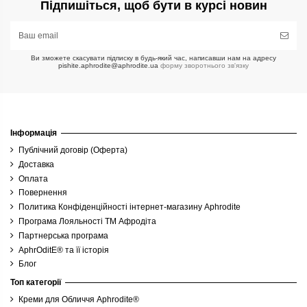
Підпишіться, щоб бути в курсі новин
Ви зможете скасувати підписку в будь-який час, написавши нам на адресу
pishite.aphrodite@aphrodite.ua
форму зворотнього зв'язку
Інформація
Публічний договір (Оферта)
Доставка
Оплата
Повернення
Политика Конфіденційності інтернет-магазину Aphrodite
Програма Лояльності ТМ Афродіта
Партнерська програма
AphrOditE® та її історія
Блог
Топ категорії
Креми для Обличчя Aphrodite®