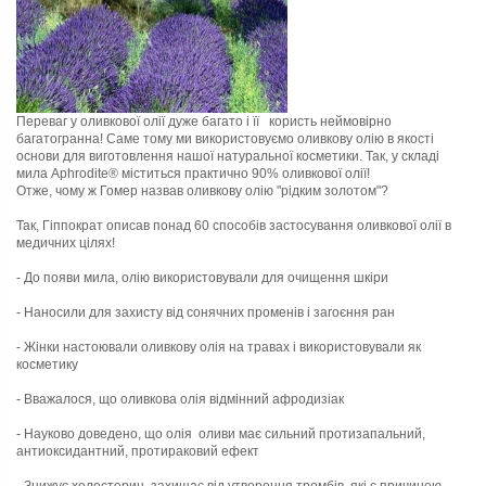
Переваг у оливкової олії дуже багато і її користь неймовірно
багатогранна! Саме тому ми використовуємо оливкову олію в якості
основи для виготовлення нашої натуральної косметики. Так, у складі
мила Aphrodite® міститься практично 90% оливкової олії!
Отже, чому ж Гомер назвав оливкову олію "рідким золотом"?
Так, Гіппократ описав понад 60 способів застосування оливкової олії в
медичних цілях!
- До появи мила, олію використовували для очищення шкіри
- Наносили для захисту від сонячних променів і загоєння ран
- Жінки настоювали оливкову олія на травах і використовували як
косметику
- Вважалося, що оливкова олія відмінний афродизіак
- Науково доведено, що олія оливи має сильний протизапальний,
антиоксидантний, протираковий ефект