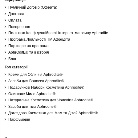
Публічний договір (Оферта)
Доставка
Оплата
Повернення
Политика Конфіденційності інтернет-магазину Aphrodite
Програма Лояльності ТМ Афродіта
Партнерська програма
AphrOditE® та її історія
Блог
Топ категорії
Креми для Обличчя Aphrodite®
Засоби для Волосся Aphrodite®
Подарункові Набори Косметики Aphrodite®
Оливкове Мило Aphrodite®
Натуральна Косметика для Чоловіків Aphrodite®
Засоби для тіла Aphrodite®
Доглядова Косметика для Мам та Дітей Aphrodite®
Парфумерія