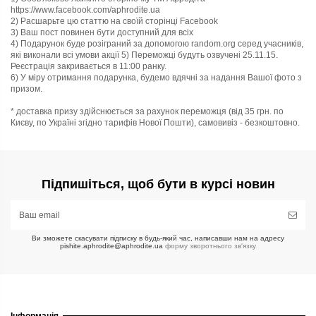
https://www.facebook.com/aphrodite.ua
2) Расшарьте цю статтю на своїй сторінці Facebook
3) Ваш пост повинен бути доступний для всіх
4) Подарунок буде розіграний за допомогою random.org серед учасників,
які виконали всі умови акції 5) Переможці будуть озвучені 25.11.15.
Реєстрація закривається в 11:00 ранку.
6) У міру отримання подарунка, будемо вдячні за надання Вашої фото з
призом.
* доставка призу здійснюється за рахунок переможця (від 35 грн. по
Києву, по Україні згідно тарифів Нової Пошти), самовивіз - безкоштовно.
Підпишіться, щоб бути в курсі новин
Ви зможете скасувати підписку в будь-який час, написавши нам на адресу
pishite.aphrodite@aphrodite.ua
форму зворотнього зв'язку
Інформація