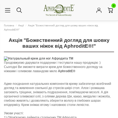
0
Головна
Акції
Акція "Божественний догляд для шовку ваших ніжок від
AphroditE®!"
Акція "Божественний догляд для шовку
ваших ніжок від AphroditE®!"
Продовжуємо дарувати подарунки і тестувати нашу продукцію :)
Сьогодні Ви зможете виграти крем для божественного догляду за
ніжками і оливкове лавандове мило
AphroditE®
Адже поєднання натуральних компонентів крему забезпечує всебічний
догляд та живлення схильної до стресів шкірі стоп. Алое і ромашка
загоюють тріщини, знімають подразнення, пом'якшуючи мозолі. А дія
органічної оливкової олії, з оліями дерева Ши, какао, мигдалю і жожоба,
глибоко живлять і дозволяють зберегти вологу в глибоких шарах
епідермісу. Крем знімає втому і наповнює стопи легкістю.
Умови участі:
1) Обов'язково лайкніте сторіночку ТМ Афродіта