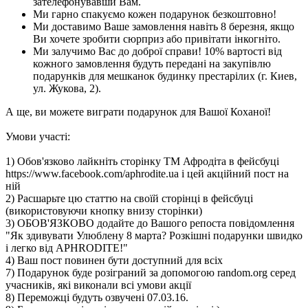
зателефонувавши Вам.
Ми гарно спакуємо кожен подарунок безкоштовно!
Ми доставимо Ваше замовлення навіть 8 березня, якщо
Ви хочете зробити сюрприз або привітати інкогніто.
Ми залучимо Вас до доброї справи! 10% вартості від
кожного замовлення будуть передані на закупівлю
подарунків для мешканок будинку престарілих (г. Киев,
ул. Жукова, 2).
А ще, ви можете виграти подарунок для Вашої Коханої!
Умови участі:
1) Обов'язково лайкніть сторінку ТМ Афродіта в фейсбуці
https://www.facebook.com/aphrodite.ua і цей акційний пост на
ній
2) Расшарьте цю статтю на своїй сторінці в фейсбуці
(використовуючи кнопку внизу сторінки)
3) ОБОВ'ЯЗКОВО додайте до Вашого репоста повідомлення
"Як здивувати Улюблену 8 марта? Розкішні подарунки швидко
і легко від APHRODITE!"
4) Ваш пост повинен бути доступний для всіх
7) Подарунок буде розіграний за допомогою random.org серед
учасників, які виконали всі умови акції
8) Переможці будуть озвучені 07.03.16.