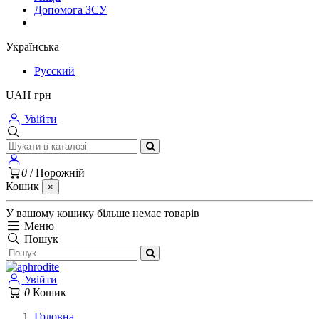
Допомога ЗСУ
Українська
Русский
UAH грн
Увійти
0
/
Порожній
Кошик
×
У вашому кошику більше немає товарів
Меню
Пошук
Увійти
0
Кошик
Головна