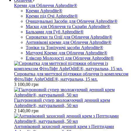
Обличчя
Креми для Обличчя Aphrodite®
Креми Aphrodite®
Креми під Очі Aphrodite®
Очищувальні Засоби для Обличчя Aphrodite®
Маски для Обличчя та Скраби Aphrodite®
Бальзами для Губ Aphrodite®
Сироватки та Олії для Обличчя Aphrodite®
Антивікові креми для Обличчя Aphrodite®
Тоніки та Тонізуючі засоби Aphrodite®
Матуючі Креми для Обличчя Aphrodite®
Еліксир Молодості для Обличчя Aphrodite®
Сироватка для миттєвої підтяжки обличчя із комплексом
ФітоЛіфт AphrOditE®, натуральна, 15 мл.
3 100,00 грн
Гіалуроновий супер зволожуючий денний крем
Aphrodite®, натуральний, 50 мл
2 140,00 грн
Антивіковий захисний денний крем з Пептидами