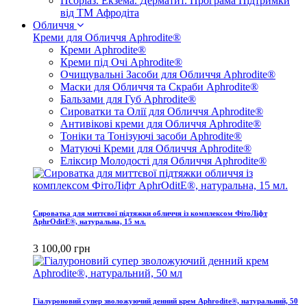
Псоріаз. Екзема. Дерматит. Програма Підтримки
від ТМ Афродіта
Обличчя
Креми для Обличчя Aphrodite®
Креми Aphrodite®
Креми під Очі Aphrodite®
Очищувальні Засоби для Обличчя Aphrodite®
Маски для Обличчя та Скраби Aphrodite®
Бальзами для Губ Aphrodite®
Сироватки та Олії для Обличчя Aphrodite®
Антивікові креми для Обличчя Aphrodite®
Тоніки та Тонізуючі засоби Aphrodite®
Матуючі Креми для Обличчя Aphrodite®
Еліксир Молодості для Обличчя Aphrodite®
Сироватка для миттєвої підтяжки обличчя із комплексом ФітоЛіфт
AphrOditE®, натуральна, 15 мл.
3 100,00 грн
Гіалуроновий супер зволожуючий денний крем Aphrodite®, натуральний, 50