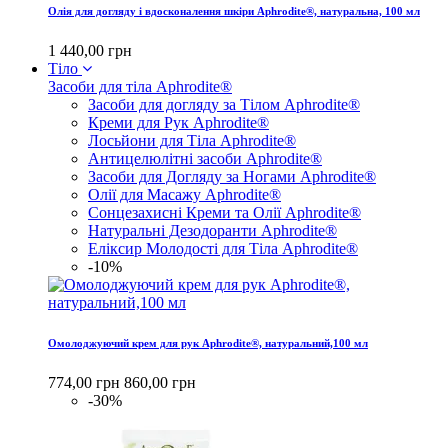
Олія для догляду і вдосконалення шкіри Aphrodite®, натуральна, 100 мл
1 440,00 грн
Тіло
Засоби для тіла Aphrodite®
Засоби для догляду за Тілом Aphrodite®
Креми для Рук Aphrodite®
Лосьйони для Тіла Aphrodite®
Антицелюлітні засоби Aphrodite®
Засоби для Догляду за Ногами Aphrodite®
Олії для Масажу Aphrodite®
Сонцезахисні Креми та Олії Aphrodite®
Натуральні Дезодоранти Aphrodite®
Еліксир Молодості для Тіла Aphrodite®
-10%
Омолоджуючий крем для рук Aphrodite®, натуральний,100 мл
774,00 грн
860,00 грн
-30%