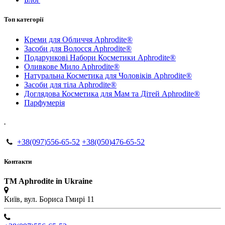
Топ категорії
Креми для Обличчя Aphrodite®
Засоби для Волосся Aphrodite®
Подарункові Набори Косметики Aphrodite®
Оливкове Мило Aphrodite®
Натуральна Косметика для Чоловіків Aphrodite®
Засоби для тіла Aphrodite®
Доглядова Косметика для Мам та Дітей Aphrodite®
Парфумерія
.
+38(097)556-65-52
+38(050)476-65-52
Контакти
TM Aphrodite in Ukraine
Київ, вул. Бориса Гмирі 11