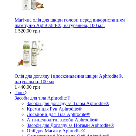
Магічна олія для шкіри голови перед використанням
шампуню AphrOditE®, натуральна, 100 мл.
1 520,00 грн
Олія для догляду і вдосконалення шкіри Aphrodite®,
натуральна, 100 мл
1 440,00 грн
Тіло
Засоби для тіла Aphrodite®
Засоби для догляду за Тілом Aphrodite®
Креми для Рук Aphrodite®
Лосьйони для Тіла Aphrodite®
Антицелюлітні засоби Aphrodite®
Засоби для Догляду за Ногами Aphrodite®
Олії для Масажу Aphrodite®