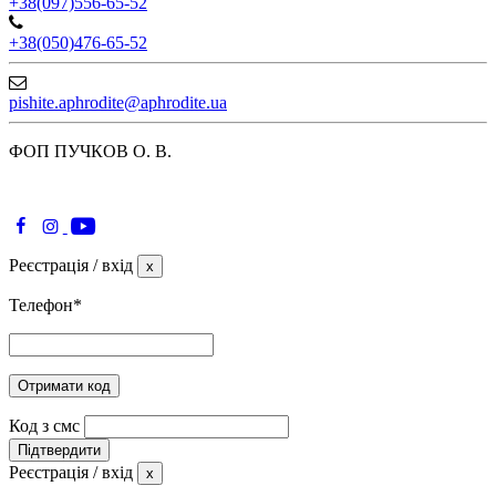
+38(097)556-65-52
+38(050)476-65-52
pishite.aphrodite@aphrodite.ua
ФОП ПУЧКОВ О. В.
Реєстрація / вхід
x
Телефон
*
Отримати код
Код з смс
Підтвердити
Реєстрація / вхід
x