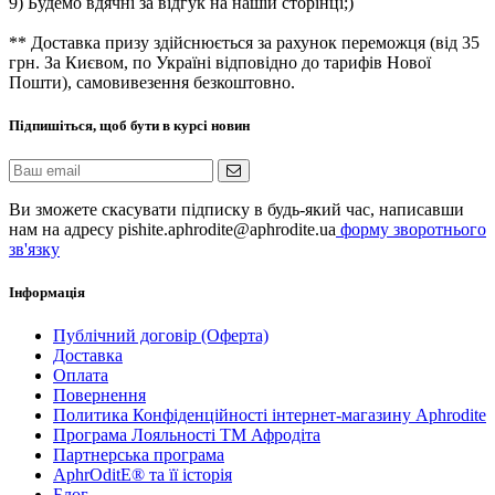
9) Будемо вдячні за відгук на нашій сторінці;)
** Доставка призу здійснюється за рахунок переможця (від 35
грн. За Києвом, по Україні відповідно до тарифів Нової
Пошти), самовивезення безкоштовно.
Підпишіться, щоб бути в курсі новин
Ви зможете скасувати підписку в будь-який час, написавши
нам на адресу pishite.aphrodite@aphrodite.ua
форму зворотнього
зв'язку
Інформація
Публічний договір (Оферта)
Доставка
Оплата
Повернення
Политика Конфіденційності інтернет-магазину Aphrodite
Програма Лояльності ТМ Афродіта
Партнерська програма
AphrOditE® та її історія
Блог