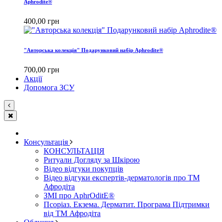
Aphrodite®
400,00 грн
"Авторська колекція" Подарунковий набір Aphrodite®
700,00 грн
Акції
Допомога ЗСУ
Консультація
КОНСУЛЬТАЦІЯ
Ритуали Догляду за Шкірою
Відео відгуки покупців
Відео відгуки експертів-дерматологів про ТМ
Афродіта
ЗМІ про AphrOditE®
Псоріаз. Екзема. Дерматит. Програма Підтримки
від ТМ Афродіта