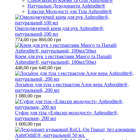
Сонцезахисні Креми та Олії Aphrodite®
Натуральні Дезодоранти Aphrodite®
Еліксир Молодості для Тіла Aphrodite®
Омолоджуючий крем для рук Aphrodite®,
натуральний,100 мл
774,00 грн
860,00 грн
Крем для рук з екстрактами Манго та Папайї
Aphrodite®, натуральний, 100мл/50мл
448,00 грн
640,00 грн
Лосьйон для тіла з екстрактом Алое вера Aphrodite®,
натуральний, 200 мл
1 080,00 грн
Cуфле для тіла «Еліксир молодості» Aphrodite®,
натуральне, 200 мл
1 600,00 грн