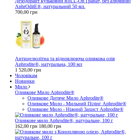
Дезодорант кульковий RoLL-On Гранат, без алюмінію
AphrOditE®, натуральний 50 мл.
700,00 грн
Антицелюлітна та вiдновлююча оливкова олія
Aphrodite®, натуральна, 100 мл
1 520,00 грн
Чоловікам
Новинки
Мило
Оливкове Мило Aphrodite®
Оливкове Дитяче Мило Aphrodite®
Оливкове Мило - Мильний Пілінг Aphrodite®
Оливкове Мило - Ніжний Захист Aphrodite®
Оливкове мило Aphrodite®, натуральне, 100 г
162,00 грн
180,00 грн