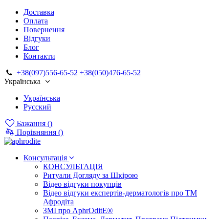
Доставка
Оплата
Повернення
Відгуки
Блог
Контакти
+38(097)556-65-52
+38(050)476-65-52
Українська
Українська
Русский
Бажання (
)
Порівняння (
)
Консультація
КОНСУЛЬТАЦІЯ
Ритуали Догляду за Шкірою
Відео відгуки покупців
Відео відгуки експертів-дерматологів про ТМ
Афродіта
ЗМІ про AphrOditE®