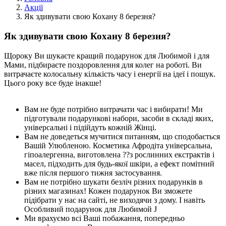
Акції
Як здивувати свою Кохану 8 березня?
Як здивувати свою Кохану 8 березня?
Щороку Ви шукаєте кращий подарунок для Любимой і для
Мами, підбираєте поздоровлення для колег на роботі. Ви
витрачаєте колосальну кількість часу і енергії на ідеї і пошук.
Цього року все буде інакше!
Вам не буде потрібно витрачати час і вибирати! Ми
підготували подарункові набори, засоби в складі яких,
універсальні і підійдуть кожній Жінці.
Вам не доведеться мучитися питанням, що сподобається
Вашій Улюбленою. Косметика Афродіта універсальна,
гіпоалергенна, виготовлена ??з рослинних екстрактів і
масел, підходить для будь-якої шкіри, а ефект помітний
вже після першого тижня застосування.
Вам не потрібно шукати безліч різних подарунків в
різних магазинах! Кожен подарунок Ви зможете
підібрати у нас на сайті, не виходячи з дому. І навіть
Особливий подарунок для Любимой J
Ми врахуємо всі Ваші побажання, попередньо