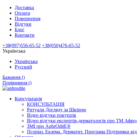
Доставка
Оплата
Повернення
Відгуки
Блог
Контакти
+38(097)556-65-52
+38(050)476-65-52
Українська
Українська
Русский
Бажання (
)
Порівняння (
)
Консультація
КОНСУЛЬТАЦІЯ
Ритуали Догляду за Шкірою
Відео відгуки покупців
Відео відгуки експертів-дерматологів про ТМ Афрод
ЗМІ про AphrOditE®
Псоріаз. Екзема. Дерматит. Програма Підтримки ві