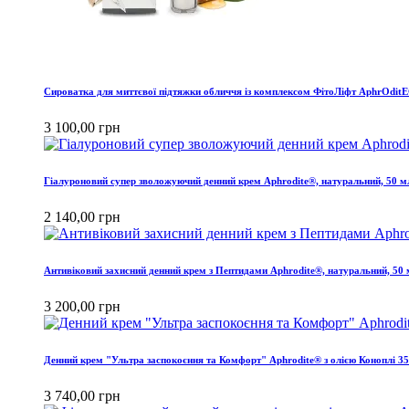
Сироватка для миттєвої підтяжки обличчя із комплексом ФітоЛіфт AphrOditE
3 100,00 грн
Гіалуроновий супер зволожуючий денний крем Aphrodite®, натуральний, 50 м
2 140,00 грн
Антивіковий захисний денний крем з Пептидами Aphrodite®, натуральний, 50
3 200,00 грн
Денний крем "Ультра заспокоєння та Комфорт" Aphrodite® з олією Коноплі 3
3 740,00 грн