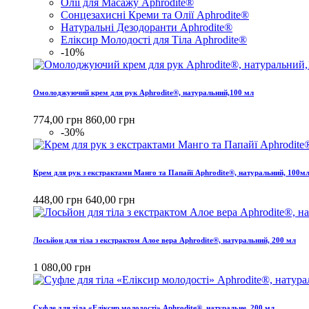
Олії для Масажу Aphrodite®
Сонцезахисні Креми та Олії Aphrodite®
Натуральні Дезодоранти Aphrodite®
Еліксир Молодості для Тіла Aphrodite®
-10%
Омолоджуючий крем для рук Aphrodite®, натуральний,100 мл
774,00 грн
860,00 грн
-30%
Крем для рук з екстрактами Манго та Папайї Aphrodite®, натуральний, 100м
448,00 грн
640,00 грн
Лосьйон для тіла з екстрактом Алое вера Aphrodite®, натуральний, 200 мл
1 080,00 грн
Cуфле для тіла «Еліксир молодості» Aphrodite®, натуральне, 200 мл