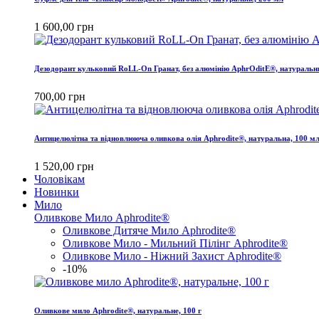
1 600,00 грн
Дезодорант кульковий RoLL-On Гранат, без алюмінію AphrOditE®, натуральн
700,00 грн
Антицелюлітна та вiдновлююча оливкова олія Aphrodite®, натуральна, 100 м
1 520,00 грн
Чоловікам
Новинки
Мило
Оливкове Мило Aphrodite®
Оливкове Дитяче Мило Aphrodite®
Оливкове Мило - Мильний Пілінг Aphrodite®
Оливкове Мило - Ніжний Захист Aphrodite®
-10%
Оливкове мило Aphrodite®, натуральне, 100 г