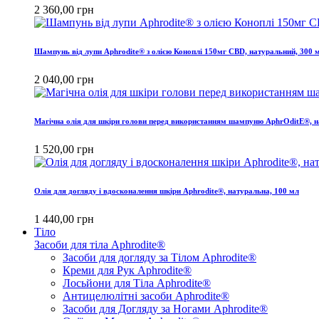
2 360,00 грн
Шампунь від лупи Aphrodite® з олією Коноплі 150мг CBD, натуральний, 300 
2 040,00 грн
Магічна олія для шкіри голови перед використанням шампуню AphrOditE®, н
1 520,00 грн
Олія для догляду і вдосконалення шкіри Aphrodite®, натуральна, 100 мл
1 440,00 грн
Тіло
Засоби для тіла Aphrodite®
Засоби для догляду за Тілом Aphrodite®
Креми для Рук Aphrodite®
Лосьйони для Тіла Aphrodite®
Антицелюлітні засоби Aphrodite®
Засоби для Догляду за Ногами Aphrodite®