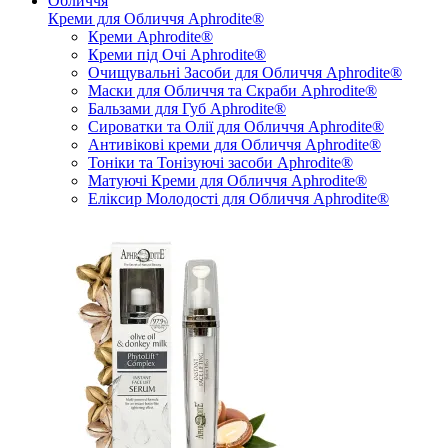
Обличчя
Креми для Обличчя Aphrodite®
Креми Aphrodite®
Креми під Очі Aphrodite®
Очищувальні Засоби для Обличчя Aphrodite®
Маски для Обличчя та Скраби Aphrodite®
Бальзами для Губ Aphrodite®
Сироватки та Олії для Обличчя Aphrodite®
Антивікові креми для Обличчя Aphrodite®
Тоніки та Тонізуючі засоби Aphrodite®
Матуючі Креми для Обличчя Aphrodite®
Еліксир Молодості для Обличчя Aphrodite®