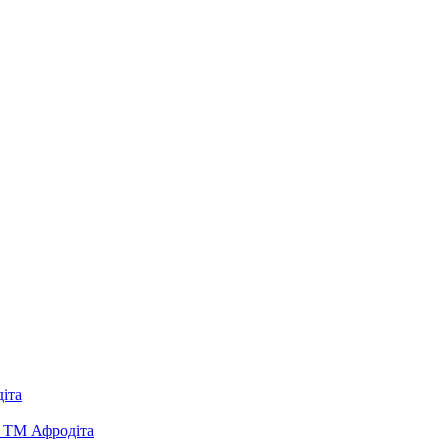
іта
д ТМ Афродіта