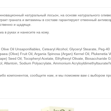
инновационный натуральный лосьон, на основе
натурального оливк
тракт граната
и витамины в составе гарантируют отменный антивозр
ественно и щадяще.
а в руках и нанесите на кожу.
ive Oil Unsaponifiables, Cetearyl Alcohol, Glyceryl Stearate, Peg-40 S
paea (Olive) Fruit Oil, Argania Spinosa (Argan) Kernel Oil, Plukenetia V
rape) Seed Oil, Tocopheryl Acetate, Ethylhexyl Olivate, Biosaccharide 
ol, Allantoin, Sodium Polyacrylate, Ammonium Acryloyldimethyltaurate
х-либо компонентов, сообщите нам, и мы поможем вам с выбором 