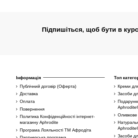
Підпишіться, щоб бути в кур
Інформація
Топ категор
Публічний договір (Оферта)
Креми для
Доставка
Засоби дл
Оплата
Подарунк
Aphrodite
Повернення
Оливкове
Политика Конфіденційності інтернет-
магазину Aphrodite
Натуральн
Aphrodite
Програма Лояльності ТМ Афродіта
Засоби дл
Партнерська програма