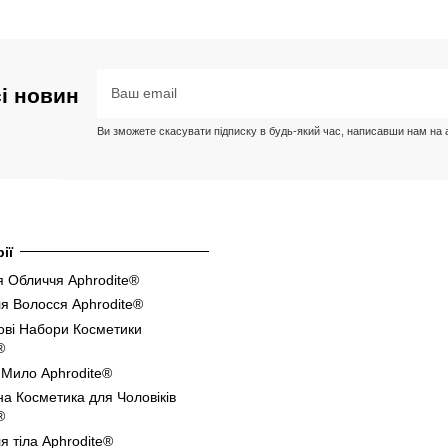
сі новин
Ви зможете скасувати підписку в будь-який час, написавши нам на ад
ії
 Обличчя Aphrodite®
я Волосся Aphrodite®
ові Набори Косметики
®
 Мило Aphrodite®
а Косметика для Чоловіків
®
я тіла Aphrodite®