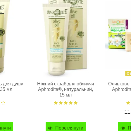
ь для душу
Ніжний скраб для обличчя
Оливкове 
 35 мл
Aphrodite®, натуральний,
Aphrodit
15 мл
11
янути
Переглянути
П