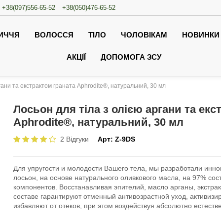
+38(097)556-65-52
+38(050)476-65-52
ИЧЧЯ
ВОЛОССЯ
ТІЛО
ЧОЛОВІКАМ
НОВИНКИ
АКЦІЇ
ДОПОМОГА ЗСУ
гани та екстрактом граната Aphrodite®, натуральний, 30 мл
Лосьон для тіла з олією аргани та екс
Aphrodite®, натуральний, 30 мл
2 Відгуки
Арт:
Z-9DS
Для упругости и молодости Вашего тела, мы разработали инн
лосьон, на основе
натурального оливкового масла
, на 97% со
компонентов. Восстанавливая эпителий,
масло арганы
,
экстра
составе гарантируют отменный антивозрастной уход, активизи
избавляют от отеков, при этом воздействуя абсолютно естест