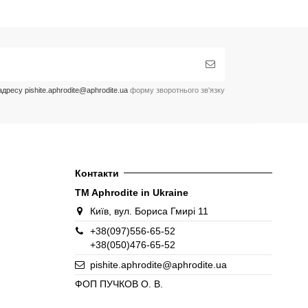
ресу pishite.aphrodite@aphrodite.ua
форму зворотнього зв'язку
Контакти
TM Aphrodite in Ukraine
Київ, вул. Бориса Гмирі 11
+38(097)556-65-52
+38(050)476-65-52
pishite.aphrodite@aphrodite.ua
ФОП ПУЧКОВ О. В.