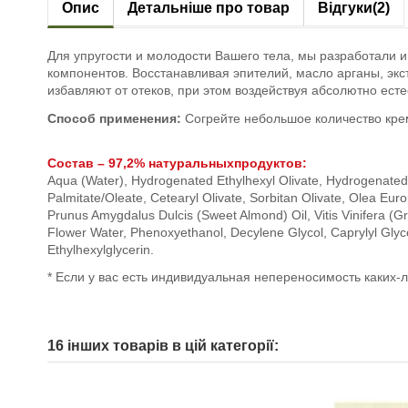
Опис
Детальніше про товар
Відгуки
(2)
Для упругости и молодости Вашего тела, мы разработали 
компонентов. Восстанавливая эпителий,
масло арганы
,
экс
избавляют от отеков, при этом воздействуя абсолютно ест
Способ применения:
Согрейте небольшое количество крем
Состав
– 97,2% натуральных
продуктов
:
Aqua (Water), Hydrogenated Ethylhexyl Olivate, Hydrogenated Ol
Palmitate/Oleate, Cetearyl Olivate, Sorbitan Olivate, Olea Euro
Prunus Amygdalus Dulcis (Sweet Almond) Oil, Vitis Vinifera (G
Flower Water, Phenoxyethanol, Decylene Glycol, Caprylyl Glyc
Ethylhexylglycerin.
* Если у вас есть индивидуальная непереносимость каки
16 інших товарів в цій категорії: