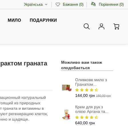
Українська
Бажання (
0
)
Порівняння (
0
)
МИЛО
ПОДАРУНКИ
трактом граната
Можливо вам також
сподобається
Оливкове мило з
Гранатом...
144,00 грн
180,00 грн
овационный натуральный
стоящий из природных
Крем для рук з
кт граната
и витамины в
олією Аргана та...
руют регенерацию клеток,
венно и щадяще.
640,00 грн