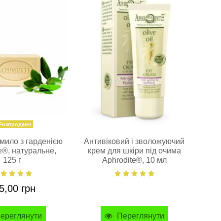
е
Ap
Розпродано
мило з гарденією
Антивіковий і зволожуючий
e®, натуральне,
крем для шкіри під очима
125 г
Aphrodite®, 10 мл
5,00 грн
ереглянути
Переглянути