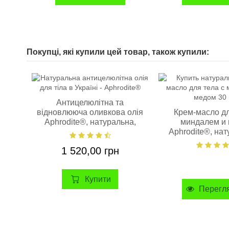
Покупці, які купили цей товар, також купили:
Антицелюлітна та
вiдновлююча оливкова олія
Крем-масло дл
Aphrodite®, натуральна,
миндалем и
100 мл
Aphrodite®, нат
30 мл
1 520,00 грн
Купити
Перегл