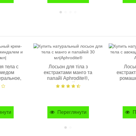
я тела с
Лосьон для тіла з
Лосьо
 медом
екстрактами манго та
екстракт
уральное,
папайї Aphrodite®,
ромашк
натуральний, 30 мл
натура
янути
Переглянути
П