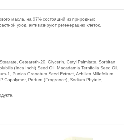
ового масла
, на 97% состоящий из природных
астной уход, активизируют регенерацию клеток,
tearate, Ceteareth-20, Glycerin, Cetyl Palmitate, Sorbitan
olubilis (Inca Inchi) Seed Oil, Macadamia Ternifolia Seed Oil,
Gum-1, Punica Granatum Seed Extract, Achillea Millefolium
/VP Copolymer, Parfum (Fragrance), Sodium Phytate,
продукта.