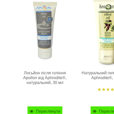
Лосьйон після гоління
Натуральний гел
Apollon від Aphrodite®,
Aphrodite®,
натуральний, 30 мл
Переглянути
Перегл