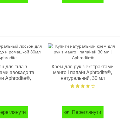
-10%
Ом
н для тіла з
Крем для рук з екстрактами
ами авокадо та
манго і папайї Aphrodite®,
и Aphrodite®,
натуральний, 30 мл
льний, 30 мл
ереглянути
Переглянути