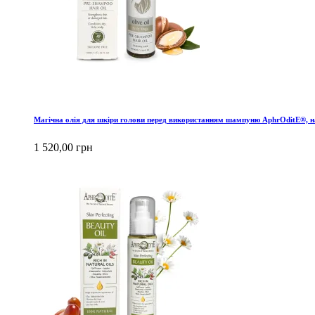
Магічна олія для шкіри голови перед використанням шампуню AphrOditE®, н
1 520,00 грн