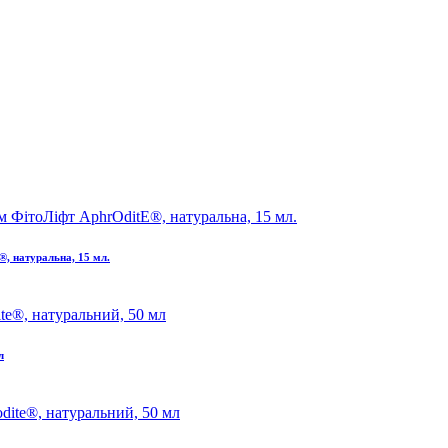
®, натуральна, 15 мл.
л