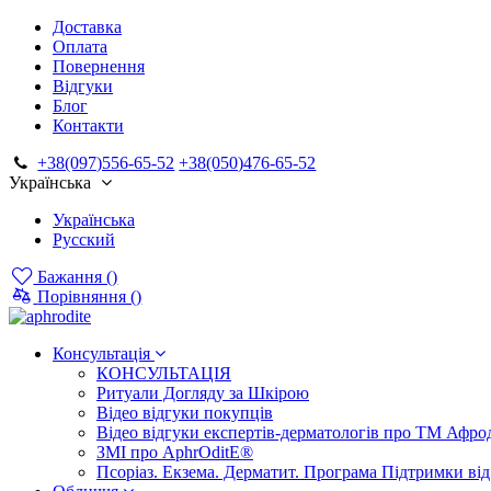
Доставка
Оплата
Повернення
Відгуки
Блог
Контакти
+38(097)556-65-52
+38(050)476-65-52
Українська
Українська
Русский
Бажання (
)
Порівняння (
)
Консультація
КОНСУЛЬТАЦІЯ
Ритуали Догляду за Шкірою
Відео відгуки покупців
Відео відгуки експертів-дерматологів про ТМ Афрод
ЗМІ про AphrOditE®
Псоріаз. Екзема. Дерматит. Програма Підтримки ві