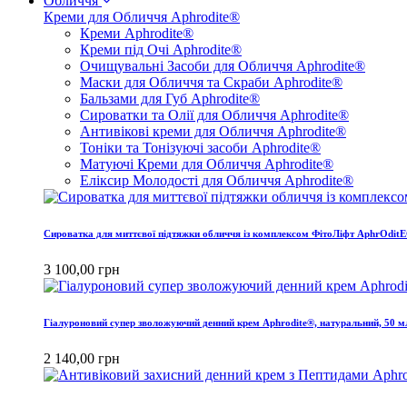
Обличчя
Креми для Обличчя Aphrodite®
Креми Aphrodite®
Креми під Очі Aphrodite®
Очищувальні Засоби для Обличчя Aphrodite®
Маски для Обличчя та Скраби Aphrodite®
Бальзами для Губ Aphrodite®
Сироватки та Олії для Обличчя Aphrodite®
Антивікові креми для Обличчя Aphrodite®
Тоніки та Тонізуючі засоби Aphrodite®
Матуючі Креми для Обличчя Aphrodite®
Еліксир Молодості для Обличчя Aphrodite®
Сироватка для миттєвої підтяжки обличчя із комплексом ФітоЛіфт AphrOditE
3 100,00 грн
Гіалуроновий супер зволожуючий денний крем Aphrodite®, натуральний, 50 м
2 140,00 грн