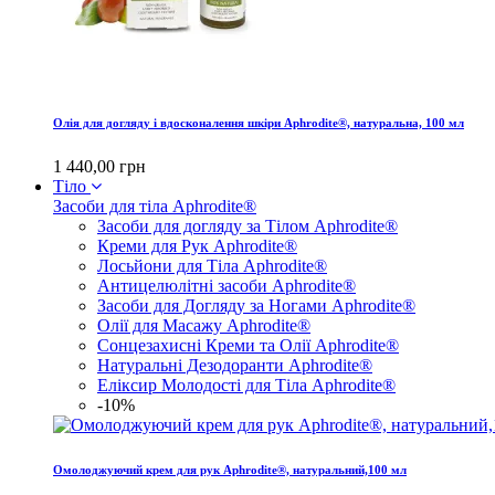
Олія для догляду і вдосконалення шкіри Aphrodite®, натуральна, 100 мл
1 440,00 грн
Тіло
Засоби для тіла Aphrodite®
Засоби для догляду за Тілом Aphrodite®
Креми для Рук Aphrodite®
Лосьйони для Тіла Aphrodite®
Антицелюлітні засоби Aphrodite®
Засоби для Догляду за Ногами Aphrodite®
Олії для Масажу Aphrodite®
Сонцезахисні Креми та Олії Aphrodite®
Натуральні Дезодоранти Aphrodite®
Еліксир Молодості для Тіла Aphrodite®
-10%
Омолоджуючий крем для рук Aphrodite®, натуральний,100 мл