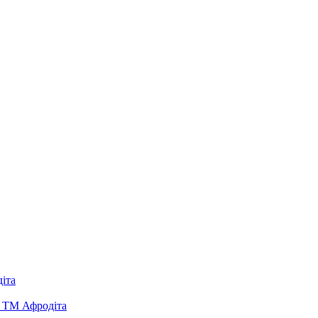
іта
д ТМ Афродіта