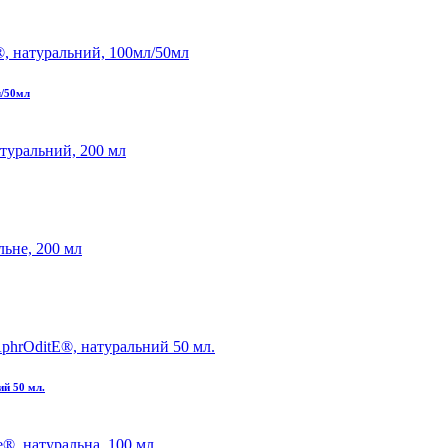
л/50мл
ий 50 мл.