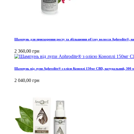
Шампунь для прискорення росту та збільшення об'єму волосся Aphrodite®, н
2 360,00 грн
Шампунь від лупи Aphrodite® з олією Коноплі 150мг CBD, натуральний, 300 
2 040,00 грн