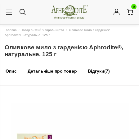
0
Головна
Товар знятий з виробництва
Оливкове мило з гарденією
Aphrodite®, натуральне, 125 г
Оливкове мило з гарденією Aphrodite®,
натуральне, 125 г
Опис
Детальніше про товар
Відгуки
(7)