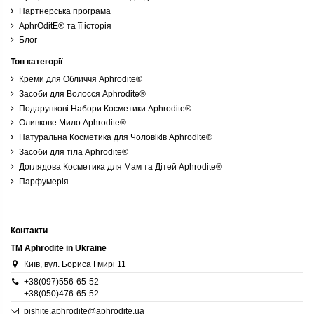
Партнерська програма
AphrOditE® та її історія
Блог
Топ категорії
Креми для Обличчя Aphrodite®
Засоби для Волосся Aphrodite®
Подарункові Набори Косметики Aphrodite®
Оливкове Мило Aphrodite®
Натуральна Косметика для Чоловіків Aphrodite®
Засоби для тіла Aphrodite®
Доглядова Косметика для Мам та Дітей Aphrodite®
Парфумерія
Контакти
TM Aphrodite in Ukraine
Київ, вул. Бориса Гмирі 11
+38(097)556-65-52
+38(050)476-65-52
pishite.aphrodite@aphrodite.ua