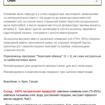
Опис
Оливкове мило Афродіта з олією гарденії має зволожуючі, живильними
та зм'якшуючі властивості. На додаток до корисних властивостей
оливкової олії, на основі якого створений кожен брусочок натурального
мила Aphrodite®, в маслі гарденії містяться флавоноїди і велика кількість
вітаміну Е. Таке мило здатне активізувати синтез колагену, відновити
гідроліпідний баланс, тонізувати і загоїти мікротріщини.
За рахунок високого вмісту органічної оливкової олії (75% -85%) зберігає
природний рівень зволоження шкіри, не порушує ліпідний бар'єр,
пригнічує ріст хвороботворних бактерій та грибків, перешкоджає
старінню клітин.
Переможець програми "Територія обману" (1 + 1), як саме натуральне
та найбезпечніше мило.
Рекомендовано для щоденного використання: для всіх типів шкіри.
Рекомендовано в комплексному лікуванні: при загоєнні мікротравм.
Виробник: о. Крит, Греція
Склад - 100% натуральних продуктів:
омилена оливкова олія (75-85%),
омилена пальмова олія, вода, рослинний гліцерин, екстракт ефірного
масла гарденії, NaCl.
*
Якщо у вас є індивідуальна непереносимість будь-яких компонентів,